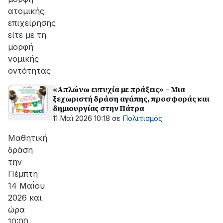
ατομικής
επιχείρησης
είτε με τη
μορφή
νομικής
οντότητας
«Απλώνω ευτυχία με πράξεις» – Μια
ξεχωριστή δράση αγάπης, προσφοράς και
δημιουργίας στην Πάτρα
11 Μαϊ 2026 10:18
σε
Πολιτισμός
Μαθητική
δράση
την
Πέμπτη
14 Μαΐου
2026 και
ώρα
10:00,