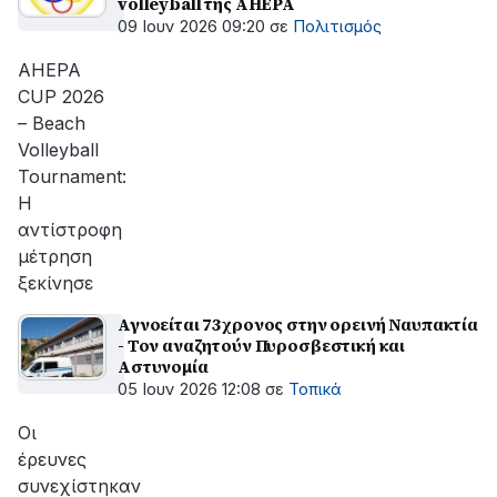
volleyball της AHEPA
09 Ιουν 2026 09:20
σε
Πολιτισμός
AHEPA
CUP 2026
– Beach
Volleyball
Tournament:
Η
αντίστροφη
μέτρηση
ξεκίνησε
Αγνοείται 73χρονος στην ορεινή Ναυπακτία
- Τον αναζητούν Πυροσβεστική και
Αστυνομία
05 Ιουν 2026 12:08
σε
Τοπικά
Οι
έρευνες
συνεχίστηκαν