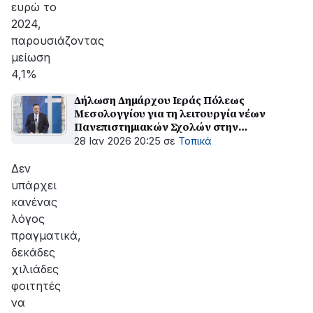
ευρώ το
2024,
παρουσιάζοντας
μείωση
4,1%
Δήλωση Δημάρχου Ιεράς Πόλεως
Μεσολογγίου για τη λειτουργία νέων
Πανεπιστημιακών Σχολών στην
Αιτωλοακαρνανία
28 Ιαν 2026 20:25
σε
Τοπικά
Δεν
υπάρχει
κανένας
λόγος
πραγματικά,
δεκάδες
χιλιάδες
φοιτητές
να