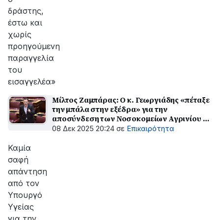
δράστης,
έστω και
χωρίς
προηγούμενη
παραγγελία
του
εισαγγελέα»
Μίλτος Ζαμπάρας: Ο κ. Γεωργιάδης «πέταξε
την μπάλα στην εξέδρα» για την
αποσύνδεση των Νοσοκομείων Αγρινίου –
Μεσολογγίου
08 Δεκ 2025 20:24
σε
Επικαιρότητα
Καμία
σαφή
απάντηση
από τον
Υπουργό
Υγείας
για την