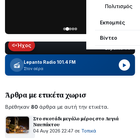
μεγάλο
Πολιτισμός
μέρος
Χωρίς
στο
Εκπομπές
ηλεκτροδότηση
Λυγιά
οι
Ναυπάκτου
Βίντεο
περιοχές
εδώ
Ήχος
Lepanto TV
LIVE
και
περίπου
Lepanto Radio 101.4 FM
▶
δύο
Στον αέρα
ώρες
–
Σε
Άρθρα με ετικέτα χωρισ
εξέλιξη
οι
Βρέθηκαν
εργασίες
80
άρθρα με αυτή την ετικέτα.
του
Στο σκοτάδι μεγάλο μέρος στο Λυγιά
ΔΕΔΔΗΕ
Ναυπάκτου
για
04 Αυγ 2026 22:47
σε
Τοπικά
την