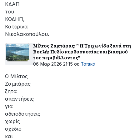
ΚΔΑΠ
του
ΚΟΔΗΠ,
Κατερίνα
Νικολακοπούλου.
Μίλτος Ζαμπάρας: " Η Τριχωνίδα ξανά στη
Βουλή: Πεδίο κερδοσκοπίας και βιασμού
του περιβάλλοντος"
06 Μαρ 2026 21:15
σε
Τοπικά
Ο Μίλτος
Ζαμπάρας
ζητά
απαντήσεις
για
αδειοδοτήσεις
χωρίς
σχέδιο
και