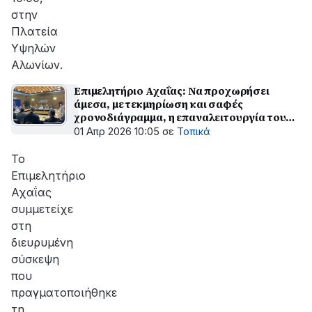
στην
Πλατεία
Υψηλών
Αλωνίων.
Επιμελητήριο Αχαΐας: Να προχωρήσει
άμεσα, με τεκμηρίωση και σαφές
χρονοδιάγραμμα, η επαναλειτουργία του
Οδοντωτού
01 Απρ 2026 10:05
σε
Τοπικά
Το
Επιμελητήριο
Αχαΐας
συμμετείχε
στη
διευρυμένη
σύσκεψη
που
πραγματοποιήθηκε
τη