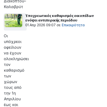
Διακοπτού–
Καλαβρύτ
Υποχρεωτικός καθαρισμός οικοπέδων
ενόψει αντιπυρικής περιόδου
01 Απρ 2026 09:07
σε
Επικαιρότητα
Oι
υπόχρεοι
οφείλουν
να έχουν
ολοκληρώσει
τον
καθαρισμό
των
χώρων
τους από
την 1η
Απριλίου
έως και