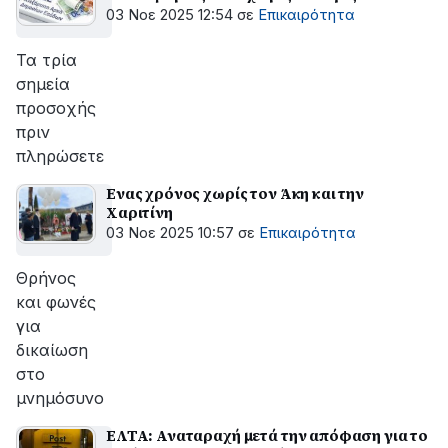
03 Νοε 2025 12:54
σε
Επικαιρότητα
Τα τρία
σημεία
προσοχής
πριν
πληρώσετε
Ενας χρόνος χωρίς τον Άκη και την
Χαριτίνη
03 Νοε 2025 10:57
σε
Επικαιρότητα
Θρήνος
και φωνές
για
δικαίωση
στο
μνημόσυνο
ΕΛΤΑ: Αναταραχή μετά την απόφαση για το