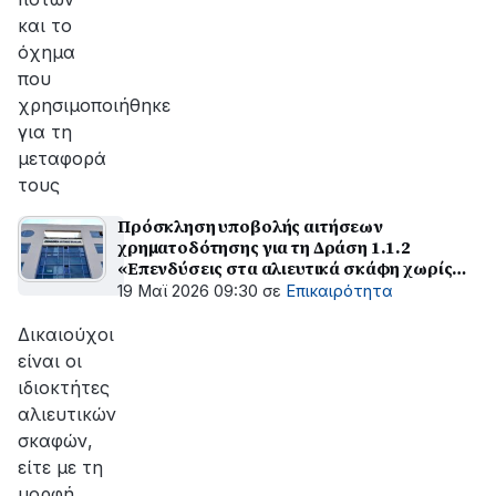
και το
όχημα
που
χρησιμοποιήθηκε
για τη
μεταφορά
τους
Πρόσκληση υποβολής αιτήσεων
χρηματοδότησης για τη Δράση 1.1.2
«Επενδύσεις στα αλιευτικά σκάφη χωρίς
αύξηση αλιευτικής ικανότητας»
19 Μαϊ 2026 09:30
σε
Επικαιρότητα
Δικαιούχοι
είναι οι
ιδιοκτήτες
αλιευτικών
σκαφών,
είτε με τη
μορφή