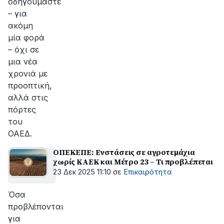
οδηγούμαστε
– για
ακόμη
μία φορά
– όχι σε
μια νέα
χρονιά με
προοπτική,
αλλά στις
πόρτες
του
ΟΑΕΔ.
ΟΠΕΚΕΠΕ: Ενστάσεις σε αγροτεμάχια
χωρίς ΚΑΕΚ και Μέτρο 23 – Τι προβλέπεται
23 Δεκ 2025 11:10
σε
Επικαιρότητα
Όσα
προβλέπονται
για