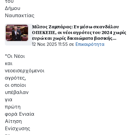
του
Δήμου
Ναυπακτίας
Μίλτος Ζαμπάρας: Εν μέσω σκανδάλου
ΟΠΕΚΕΠΕ, οι νέοι αγρότες του 2024 χωρίς
ευρώ και χωρίς δικαιώματα βασικής
ενίσχυσης
12 Νοε 2025 11:55
σε
Επικαιρότητα
"Οι Νέοι
και
νεοεισερχόμενοι
αγρότες,
οι οποίοι
υπέβαλαν
για
πρώτη
φορά Ενιαία
Αίτηση
Ενίσχυσης