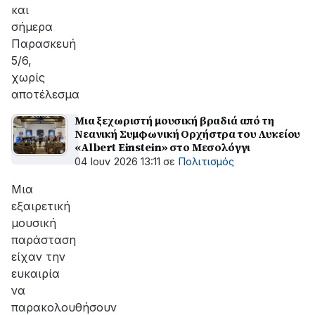
και
σήμερα
Παρασκευή
5/6,
χωρίς
αποτέλεσμα
Μια ξεχωριστή μουσική βραδιά από τη
Νεανική Συμφωνική Ορχήστρα του Λυκείου
«Albert Einstein» στο Μεσολόγγι
04 Ιουν 2026 13:11
σε
Πολιτισμός
Μια
εξαιρετική
μουσική
παράσταση
είχαν την
ευκαιρία
να
παρακολουθήσουν