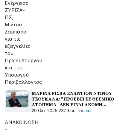
Ενέργειας
ΣΥΡΙΖΑ-
ΠΣ,
Μίλτου
Ζαμπάρα
για τις
εξαγγελίες
του
Πρωθυπουργού
και του
Υπουργού
Περιβάλλοντος
ΜΑΡΙΝΑ ΡΙΣΒΑ ΕΝΑΝΤΙΟΝ ΝΤΙΝΟΥ
ΤΣΟΥΚΑΛΑ: "ΠΡΟΕΒΕΙ ΣΕ ΘΕΣΜΙΚΟ
ΑΤΟΠΗΜΑ - ΔΕΝ ΕΙΝΑΙ ΑΚΟΜΗ
ΑΝΤΙΔΗΜΑΡΧΟΣ ΚΟΙΝΩΝΙΚΗΣ
29 Οκτ 2025 23:19
σε
Τοπικά
ΠΟΛΙΤΙΚΗΣ"
ΑΝΑΚΟΙΝΩΣΗ
–