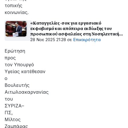
τοπικής
κοινωνίας.
«Καταγγελίες-σοκ για εργασιακό
εκφοβισμό και απόπειρα εκδίωξης του
προσωπικού ασφαλείας στη Νοσηλευτική
Μονάδα Αγρινίου»
28 Νοε 2025 21:28
σε
Επικαιρότητα
Ερώτηση
προς
τον Υπουργό
Υγείας κατέθεσαν
ο
Βουλευτής
Αιτωλοακαρνανίας
του
ΣΥΡΙΖΑ–
ΠΣ,
Μίλτος
Ζαμπάρας