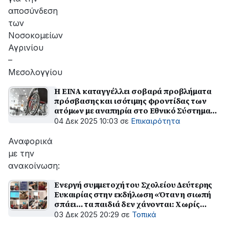
αποσύνδεση
των
Νοσοκομείων
Αγρινίου
–
Μεσολογγίου
Η ΕΙΝΑ καταγγέλλει σοβαρά προβλήματα
πρόσβασης και ισότιμης φροντίδας των
ατόμων με αναπηρία στο Εθνικό Σύστημα
Υγείας
04 Δεκ 2025 10:03
σε
Επικαιρότητα
Αναφορικά
με την
ανακοίνωση:
Ενεργή συμμετοχή του Σχολείου Δεύτερης
Ευκαιρίας στην εκδήλωση «Όταν η σιωπή
σπάει… τα παιδιά δεν χάνονται: Χωρίς
ουσίες – Χωρίς φόβο – Με επιλογές ζωής»
03 Δεκ 2025 20:29
σε
Τοπικά