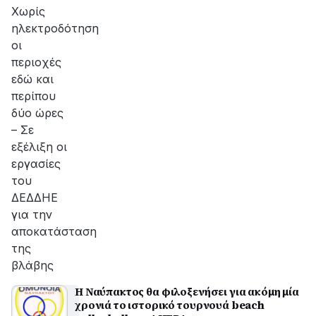
αποκατάσταση
Χωρίς
της
ηλεκτροδότηση
βλάβης
οι
περιοχές
εδώ και
περίπου
δύο ώρες
– Σε
εξέλιξη οι
εργασίες
του
ΔΕΔΔΗΕ
για την
αποκατάσταση
της
βλάβης
Η Ναύπακτος θα φιλοξενήσει για ακόμη μία
χρονιά το ιστορικό τουρνουά beach