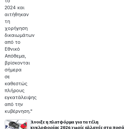
το
2024 και
αιτήθηκαν
τη
χορήγηση
δικαιωμάτων
από το
Εθνικό
Απόθεμα,
βρίσκονται
σήμερα
σε
καθεστώς
πλήρους
εγκατάλειψης
από την
κυβέρνηση."
Άνοιξε η πλατφόρμα για τα τέλη
κυκλοφορίας 2026 χωρίς αλλαγές στα ποσά