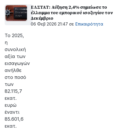
ΕΛΣΤΑΤ: Αύξηση 2,4% σημείωσε το
έλλειμμα του εμπορικού ισοζυγίου τον
Δεκέμβριο
06 Φεβ 2026 21:47
σε
Επικαιρότητα
Το 2025,
η
συνολική
αξία των
εισαγωγών
ανήλθε
στο ποσό
των
82.115,7
εκατ.
ευρώ
έναντι
85.601,6
εκατ.