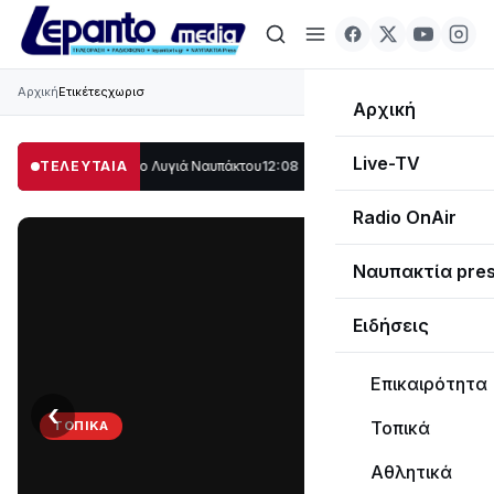
Αρχική
Ετικέτες
χωρισ
Αρχική
Live-TV
γάλο μέρος στο Λυγιά Ναυπάκτου
ΤΕΛΕΥΤΑΙΑ
12:08
Σε τροχιά υλοποίησης η Παράκαμψη
Radio OnAir
Ναυπακτία pre
Ειδήσεις
Επικαιρότητα
‹
›
Τοπικά
ΤΟΠΙΚΆ
Στο
Αθλητικά
σκοτάδι