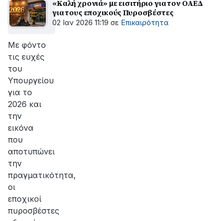
«Καλή χρονιά» με εισιτήριο για τον ΟΑΕΔ
για τους εποχικούς Πυροσβέστες
02 Ιαν 2026 11:19
σε
Επικαιρότητα
Με φόντο
τις ευχές
του
Υπουργείου
για το
2026 και
την
εικόνα
που
αποτυπώνει
την
πραγματικότητα,
οι
εποχικοί
πυροσβέστες