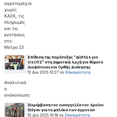
αγροτεμάχια
χωρίς
ΚΑΕΚ, τις
πληρωμές
και τις
ενστάσεις
στο
Μέτρο 23
Επίθεση της παράταξης “ΔΩΡΙΔΑ για
ΟΛΟΥΣ” στη Δημοτική Αρχή για θέματα
Διαφάνειας και Ορθής Διοίκησης
12 Δεκ 2025 10:27
σε
Επικαιρότητα
Αναλυτικά
η
ανακοίνωση
Παρέμβαση του εισαγγελέα του Αρείου
Πάγου για τα μπλόκα των αγροτών
10 Δεκ 2025 10:18
σε
Επικαιρότητα