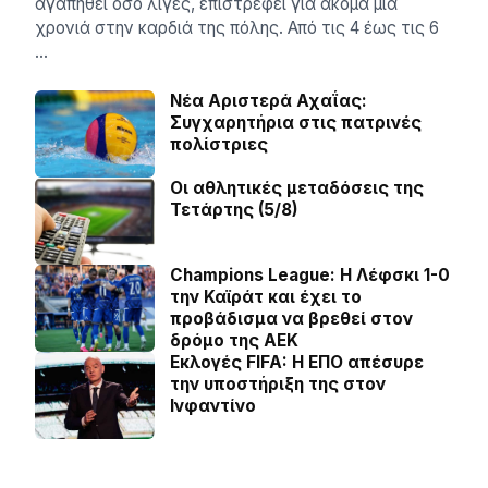
αγαπηθεί όσο λίγες, επιστρέφει για ακόμα μία
χρονιά στην καρδιά της πόλης. Από τις 4 έως τις 6
…
Νέα Αριστερά Αχαΐας:
Συγχαρητήρια στις πατρινές
πολίστριες
Οι αθλητικές μεταδόσεις της
Τετάρτης (5/8)
Champions League: Η Λέφσκι 1-0
την Καϊράτ και έχει το
προβάδισμα να βρεθεί στον
δρόμο της ΑΕΚ
Εκλογές FIFA: Η ΕΠΟ απέσυρε
την υποστήριξη της στον
Ινφαντίνο