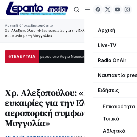
Αρχική
Ειδήσεις
Επικαιρότητα
Αρχική
Χρ. Αλεξοπούλου: «Νέες ευκαιρίες για την Ελλάδα στην αεροπορική
συμφωνία με τη Μογγολία»
Live-TV
τάδι μεγάλο μέρος στο Λυγιά Ναυπάκτου
ΤΕΛΕΥΤΑΙΑ
12:08
Σε τροχιά υλοποίησης η Πα
Radio OnAir
Ναυπακτία pre
Χρ. Αλεξοπούλου: «Νέες
Ειδήσεις
ευκαιρίες για την Ελλάδα στην
Επικαιρότητα
αεροπορική συμφωνία με τη
Τοπικά
Μογγολία»
Αθλητικά