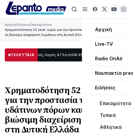
Αρχική
Ειδήσεις
Επικαιρότητα
Αρχική
Χρηματοδότηση 52 εκατ. ευρώ για την προστασία των υδάτινων πόρων και
τη βιώσιμη διαχείριση λυμάτων στη Δυτική Ελλάδα
Live-TV
δας: Παράδοση, Χορός & Γλέντι!
ΤΕΛΕΥΤΑΙΑ
08:41
ΤΟ ΠΑΡΤΥ ΣΥΝΕΧΙΖΕΤΑΙ…
19:47
Στο 
Radio OnAir
Ναυπακτία pre
Χρηματοδότηση 52 εκατ. ευρώ
Ειδήσεις
για την προστασία των
Επικαιρότητα
υδάτινων πόρων και τη
Τοπικά
βιώσιμη διαχείριση λυμάτων
στη Δυτική Ελλάδα
Αθλητικά