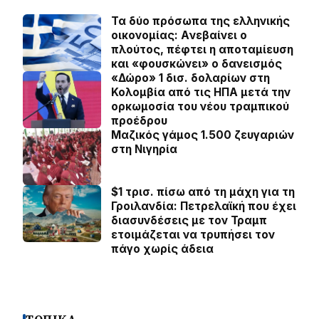
Τα δύο πρόσωπα της ελληνικής
οικονομίας: Aνεβαίνει ο
πλούτος, πέφτει η αποταμίευση
και «φουσκώνει» ο δανεισμός
«Δώρο» 1 δισ. δολαρίων στη
Κολομβία από τις ΗΠΑ μετά την
ορκωμοσία του νέου τραμπικού
προέδρου
Μαζικός γάμος 1.500 ζευγαριών
στη Νιγηρία
$1 τρισ. πίσω από τη μάχη για τη
Γροιλανδία: Πετρελαϊκή που έχει
διασυνδέσεις με τον Τραμπ
ετοιμάζεται να τρυπήσει τον
πάγο χωρίς άδεια