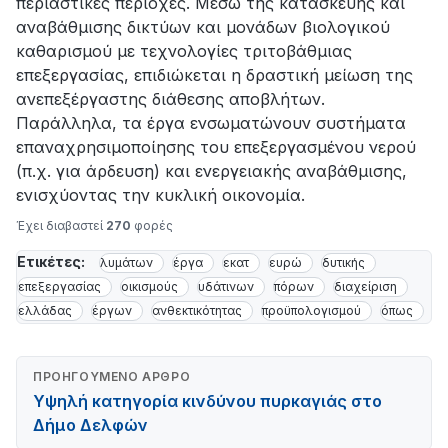
περιαστικές περιοχές. Μέσω της κατασκευής και
αναβάθμισης δικτύων και μονάδων βιολογικού
καθαρισμού με τεχνολογίες τριτοβάθμιας
επεξεργασίας, επιδιώκεται η δραστική μείωση της
ανεπεξέργαστης διάθεσης αποβλήτων.
Παράλληλα, τα έργα ενσωματώνουν συστήματα
επαναχρησιμοποίησης του επεξεργασμένου νερού
(π.χ. για άρδευση) και ενεργειακής αναβάθμισης,
ενισχύοντας την κυκλική οικονομία.
Έχει διαβαστεί
270
φορές
Ετικέτες:
λυμάτων
έργα
εκατ
ευρώ
δυτικής
επεξεργασίας
οικισμούς
υδάτινων
πόρων
διαχείριση
ελλάδας
έργων
ανθεκτικότητας
προϋπολογισμού
όπως
ΠΡΟΗΓΟΎΜΕΝΟ ΆΡΘΡΟ
Υψηλή κατηγορία κινδύνου πυρκαγιάς στο
Δήμο Δελφών