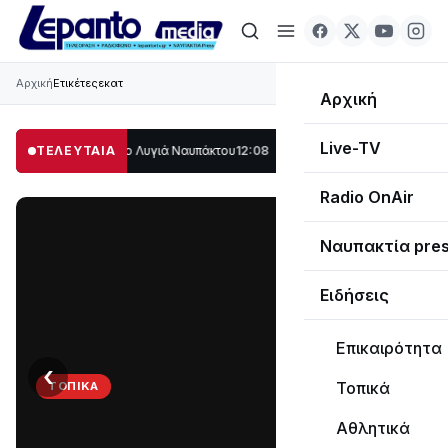
Αρχική
Ετικέτες
εκατ
Αρχική
Live-TV
λο μέρος στο Λυγιά Ναυπάκτου
ΤΕΛΕΥΤΑΙΑ
12:08
Σε τροχιά υλοποίησης η Παράκαμψη τ
Radio OnAir
Ναυπακτία pre
Ειδήσεις
Επικαιρότητα
‹
›
Τοπικά
ΤΟΠΙΚΆ
Στο
Αθλητικά
σκοτάδι