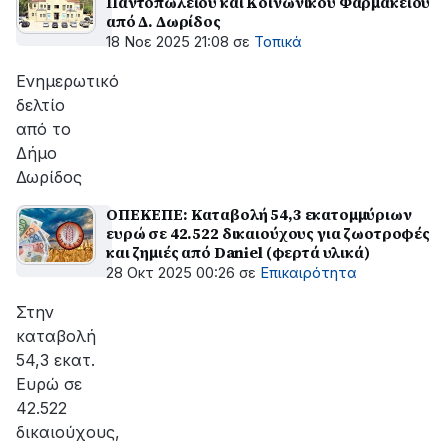
Παντοπωλείου και Κοινωνικού Φαρμακείου
από Δ. Δωρίδος
18 Νοε 2025 21:08
σε
Τοπικά
Ενημερωτικό
δελτίο
από το
Δήμο
Δωρίδος
ΟΠΕΚΕΠΕ: Καταβολή 54,3 εκατομμύριων
ευρώ σε 42.522 δικαιούχους για ζωοτροφές
και ζημιές από Daniel (φερτά υλικά)
28 Οκτ 2025 00:26
σε
Επικαιρότητα
Στην
καταβολή
54,3 εκατ.
Ευρώ σε
42.522
δικαιούχους,