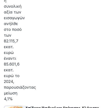
η
συνολική
αξία των
εισαγωγών
ανήλθε
στο ποσό
των
82.115,7
εκατ.
ευρώ
έναντι
85.601,6
εκατ.
ευρώ το
2024,
παρουσιάζοντας
μείωση
4,1%
Eπίδομα Παιδιού και Στέγασης, Ελάχιστο