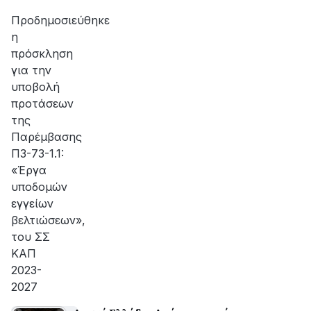
αποκατάσταση
Μαργαρίτη Σχοινά
της
Προδημοσιεύθηκε
βλάβης
η
πρόσκληση
για την
υποβολή
προτάσεων
της
Παρέμβασης
Π3-73-1.1:
«Έργα
υποδομών
εγγείων
βελτιώσεων»,
του ΣΣ
ΚΑΠ
2023-
2027