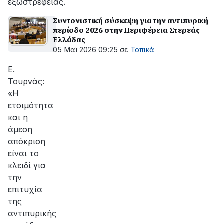
εξωστρέφειας.
Συντονιστική σύσκεψη για την αντιπυρική
περίοδο 2026 στην Περιφέρεια Στερεάς
Ελλάδας
05 Μαϊ 2026 09:25
σε
Τοπικά
Ε.
Τουρνάς:
«Η
ετοιμότητα
και η
άμεση
απόκριση
είναι το
κλειδί για
την
επιτυχία
της
αντιπυρικής