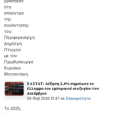
βρέθηκαν
στο
επίκεντρο
της
συνάντησης
του
Περιφερειάρχη
Δημήτρη
Πτωχού
με τον
Πρωθυπουργό
Κυριάκο
Μητσοτάκη.
ΕΛΣΤΑΤ: Αύξηση 2,4% σημείωσε το
έλλειμμα του εμπορικού ισοζυγίου τον
Δεκέμβριο
06 Φεβ 2026 21:47
σε
Επικαιρότητα
Το 2025,