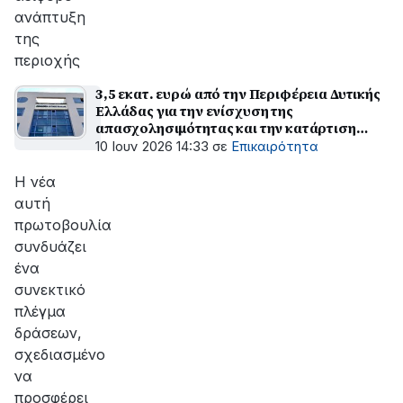
ανάπτυξη
της
περιοχής
3,5 εκατ. ευρώ από την Περιφέρεια Δυτικής
Ελλάδας για την ενίσχυση της
απασχολησιμότητας και την κατάρτιση
ανέργων
10 Ιουν 2026 14:33
σε
Επικαιρότητα
Η νέα
αυτή
πρωτοβουλία
συνδυάζει
ένα
συνεκτικό
πλέγμα
δράσεων,
σχεδιασμένο
να
προσφέρει