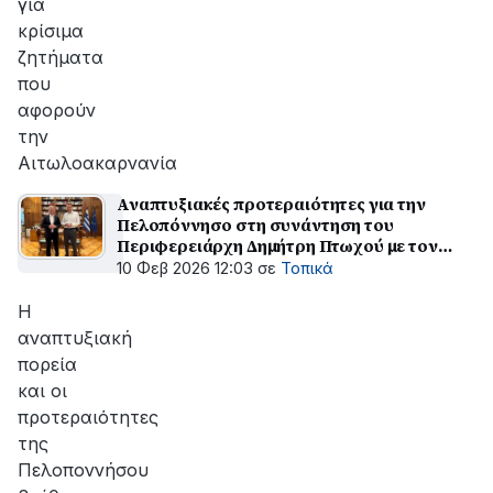
για
κρίσιμα
ζητήματα
που
αφορούν
την
Αιτωλοακαρνανία
Αναπτυξιακές προτεραιότητες για την
Πελοπόννησο στη συνάντηση του
Περιφερειάρχη Δημήτρη Πτωχού με τον
Πρωθυπουργό Κυριάκο Μητσοτάκη
10 Φεβ 2026 12:03
σε
Τοπικά
Η
αναπτυξιακή
πορεία
και οι
προτεραιότητες
της
Πελοποννήσου