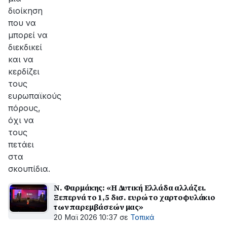
διοίκηση
που να
μπορεί να
διεκδικεί
και να
κερδίζει
τους
ευρωπαϊκούς
πόρους,
όχι να
τους
πετάει
στα
σκουπίδια.
Ν. Φαρμάκης: «Η Δυτική Ελλάδα αλλάζει.
Ξεπερνά το 1,5 δισ. ευρώ το χαρτοφυλάκιο
των παρεμβάσεών μας»
20 Μαϊ 2026 10:37
σε
Τοπικά