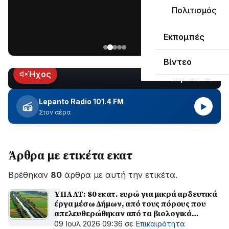
μεγάλο
Πολιτισμός
μέρος
Χωρίς
στο
Εκπομπές
ηλεκτροδότηση
Λυγιά
οι
Ναυπάκτου
Βίντεο
περιοχές
εδώ
Ήχος
Lepanto TV
LIVE
και
περίπου
Lepanto Radio 101.4 FM
▶
δύο
Στον αέρα
ώρες
–
Σε
Άρθρα με ετικέτα εκατ
εξέλιξη
οι
Βρέθηκαν
εργασίες
80
άρθρα με αυτή την ετικέτα.
του
ΥΠΑΑΤ: 80 εκατ. ευρώ για μικρά αρδευτικά
ΔΕΔΔΗΕ
έργα μέσω Δήμων, από τους πόρους που
για
απελευθερώθηκαν από τα βιολογικά
την
προγράμματα – Υλοποιείταιη δέσμευση του
09 Ιουλ 2026 09:36
σε
Επικαιρότητα