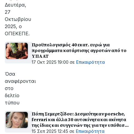
Δευτέρα,
27
Οκτωβρίου
2025, ο
ΟΠΕΚΕΠΕ.
Προϋπολογισμός 40 εκατ. ευρώ για
προγράμματα κατάρτισης αγροτών από το
ΥΠΑΑΤ
17 Οκτ 2025 19:00
σε
Επικαιρότητα
Όσα
αναφέρονται
στο
δελτίο
τύπου
Πόπη Σεμερτζίδου: Δεσμεύτηκαν porsche,
ferrari και άλλα 30 αυτοκίνητα και ακίνητα
της ίδιας και συγγενών της για την υπόθεση
του ΟΠΕΚΕΠΕ
15 Σεπ 2025 12:45
σε
Επικαιρότητα