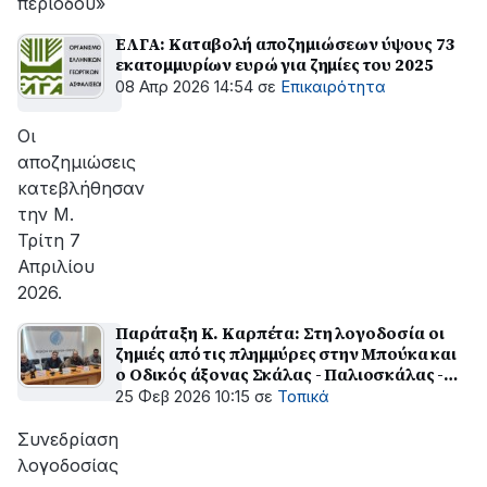
περιόδου»
ΕΛΓΑ: Καταβολή αποζημιώσεων ύψους 73
εκατομμυρίων ευρώ για ζημίες του 2025
08 Απρ 2026 14:54
σε
Επικαιρότητα
Οι
αποζημιώσεις
κατεβλήθησαν
την Μ.
Τρίτη 7
Απριλίου
2026.
Παράταξη Κ. Καρπέτα: Στη λογοδοσία οι
ζημιές από τις πλημμύρες στην Μπούκα και
ο Οδικός άξονας Σκάλας - Παλιοσκάλας -
Νεοκάστρου
25 Φεβ 2026 10:15
σε
Τοπικά
Συνεδρίαση
λογοδοσίας