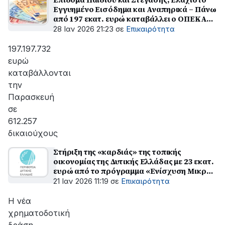
Εγγυημένο Εισόδημα και Αναπηρικά – Πάνω
από 197 εκατ. ευρώ καταβάλλει ο ΟΠΕΚΑ
την Παρασκευή 30 Ιανουαρίου
28 Ιαν 2026 21:23
σε
Επικαιρότητα
197.197.732
ευρώ
καταβάλλονται
την
Παρασκευή
σε
612.257
δικαιούχους
Στήριξη της «καρδιάς» της τοπικής
οικονομίας της Δυτικής Ελλάδας με 23 εκατ.
ευρώ από το πρόγραμμα «Ενίσχυση Μικρής
Επιχειρηματικότητας»
21 Ιαν 2026 11:19
σε
Επικαιρότητα
Η νέα
χρηματοδοτική