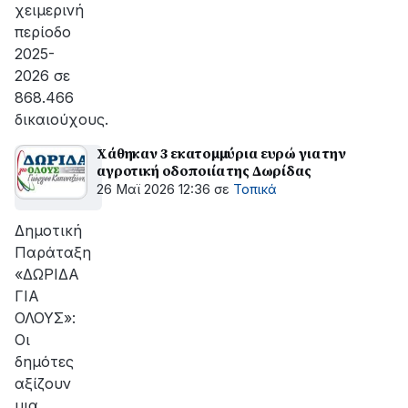
χειμερινή
περίοδο
2025-
2026 σε
868.466
δικαιούχους.
Χάθηκαν 3 εκατομμύρια ευρώ για την
αγροτική οδοποιία της Δωρίδας
26 Μαϊ 2026 12:36
σε
Τοπικά
Δημοτική
Παράταξη
«ΔΩΡΙΔΑ
ΓΙΑ
ΟΛΟΥΣ»:
Οι
δημότες
αξίζουν
μια