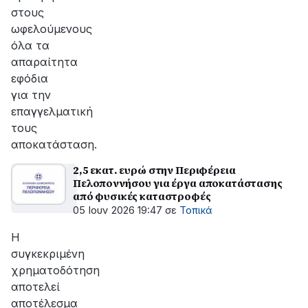
στους
ωφελούμενους
όλα τα
απαραίτητα
εφόδια
για την
επαγγελματική
τους
αποκατάσταση.
2,5 εκατ. ευρώ στην Περιφέρεια
Πελοποννήσου για έργα αποκατάστασης
από φυσικές καταστροφές
05 Ιουν 2026 19:47
σε
Τοπικά
Η
συγκεκριμένη
χρηματοδότηση
αποτελεί
αποτέλεσμα