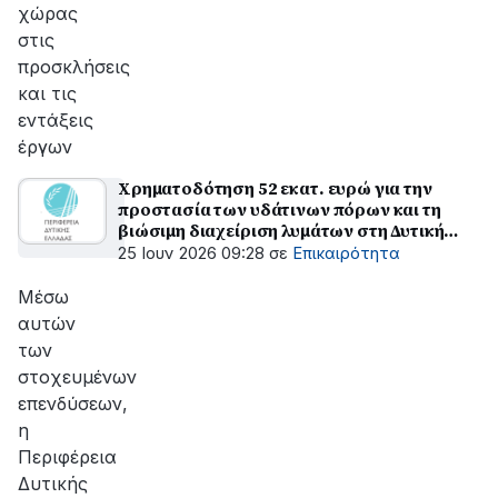
χώρας
στις
προσκλήσεις
και τις
εντάξεις
έργων
Χρηματοδότηση 52 εκατ. ευρώ για την
προστασία των υδάτινων πόρων και τη
βιώσιμη διαχείριση λυμάτων στη Δυτική
Ελλάδα
25 Ιουν 2026 09:28
σε
Επικαιρότητα
Μέσω
αυτών
των
στοχευμένων
επενδύσεων,
η
Περιφέρεια
Δυτικής