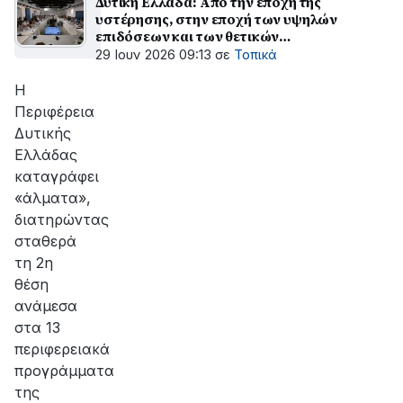
Δυτική Ελλάδα: Από την εποχή της
υστέρησης, στην εποχή των υψηλών
επιδόσεων και των θετικών
αποτελεσμάτων
29 Ιουν 2026 09:13
σε
Τοπικά
H
Περιφέρεια
Δυτικής
Ελλάδας
καταγράφει
«άλματα»,
διατηρώντας
σταθερά
τη 2η
θέση
ανάμεσα
στα 13
περιφερειακά
προγράμματα
της