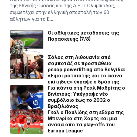
της Εθνικής Ομάδας και της Α.Ε.Π. Ολυμπιάδας,
συμμετέχει στην ελληνική αποστολή των 60
αθλητών για το Ε…
Οι αθλητικές μεταδόσεις της
Παρασκευής (7/8)
Σάλος στη Λιθουανία από
σαμποτάζ σε προσπάθεια
ρεκόρ powerlifting από Βελγίδα:
«Είμαι ρατσιστής και το έκανα
επίτηδες» έγραψε ο δράστης
Για πάντα στη Ρεάλ Μαδρίτης ο
Βινίσιους: Yπέγραψε νέο
συμβόλαιο έως το 2032 ο
Βραζιλιάνος
Γκολ ο Παυλίδης στη εξάρα της
Μπενφίκα στη Χαρτς και μια
ανάσα από τα play-offs του
Europa League