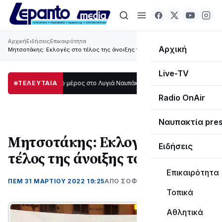
Αρχική
Ειδήσεις
Επικαιρότητα
Αρχική
Μητσοτάκης: Εκλογές στο τέλος της άνοιξης του 2023
Live-TV
τάδι μεγάλο μέρος στο Λυγιά Ναυπάκτου
ΤΕΛΕΥΤΑΙΑ
12:08
Σε τροχιά υλοποίησης η Πα
Radio OnAir
Ναυπακτία pre
Μητσοτάκης: Εκλογές στο
Ειδήσεις
τέλος της άνοιξης του 2023
Επικαιρότητα
ΠΕΜ 31 ΜΑΡΤΊΟΥ 2022 19:25
ΑΠΌ ΣΟΦΙΑ ΚΑΥΚΟΠΟΥΛΟΥ
Τοπικά
Αθλητικά