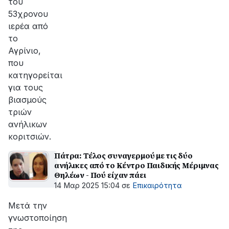
του
53χρονου
ιερέα από
το
Αγρίνιο,
που
κατηγορείται
για τους
βιασμούς
τριών
ανήλικων
κοριτσιών.
Πάτρα: Τέλος συναγερμού με τις δύο
ανήλικες από το Κέντρο Παιδικής Μέριμνας
Θηλέων - Πού είχαν πάει
14 Μαρ 2025 15:04
σε
Επικαιρότητα
Μετά την
γνωστοποίηση