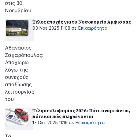
στις 30
Νοεμβρίου
Τέλος εποχής για το Νοσοκομείο Άμφισσας
03 Νοε 2025 11:08
σε
Επικαιρότητα
Αθανάσιος
Ζαχαρόπουλος:
Αποχωρώ
λόγω της
συνεχούς
απαξίωσης
λειτουργίας
του
Τέλη κυκλοφορίας 2026: Πότε αναρτώνται,
πότε και πώς πληρώνονται
17 Οκτ 2025 11:16
σε
Επικαιρότητα
Τα