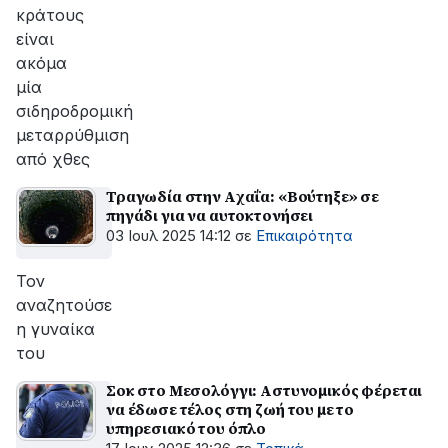
κράτους
είναι
ακόμα
μία
σιδηροδρομική
μεταρρύθμιση
από χθες
Τραγωδία στην Aχαΐα: «Βούτηξε» σε
πηγάδι για να αυτοκτονήσει
03 Ιουλ 2025 14:12
σε
Επικαιρότητα
Τον
αναζητούσε
η γυναίκα
του
Σοκ στο Μεσολόγγι: Αστυνομικός φέρεται
να έδωσε τέλος στη ζωή του με το
υπηρεσιακό του όπλο