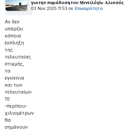
για την παράδοση του Μιντιλόγλι-Αλισσός
03 Νοε 2025 11:53
σε
Επικαιρότητα
Αν δεν
υπάρξει
κάποια
έκπληξη
της
τελευταίας
στιγμής,
τα
εγκαίνια
και των
τελευταίων
10
-περίπου-
χιλιομέτρων
θα
σημάνουν