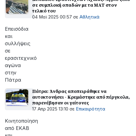
σε συμπλοκή οπαδών με τα ΜΑΤ στον
τελικό του
04 Μαϊ 2025 00:57
σε
Αθλητικά
Επεισόδια
και
συλλήψεις
σε
ερασιτεχνικό
αγώνα
στην
Πάτρα
Πάτρα: Άνδρας αποπειράθηκε να
αυτοκτονήσει - Κρεμάστηκε από πέργκολα,
παρενέβησαν οι γείτονες
17 Απρ 2025 13:10
σε
Επικαιρότητα
Κινητοποίηση
από ΕΚΑΒ
και