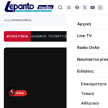
Αρχική
Ετικέτες
τέλος
Αρχική
Live-TV
, Χορός & Γλέντι!
ΤΕΛΕΥΤΑΙΑ
08:41
ΤΟ ΠΑΡΤΥ ΣΥΝΕΧΙΖΕΤΑΙ…
19:47
Στο σκοτάδι μεγά
Radio OnAir
Ναυπακτία pre
Ειδήσεις
Επικαιρότητα
‹
›
Τοπικά
ΤΟΠΙΚΆ
ΤΟ
Αθλητικά
ΠΑΡΤΥ