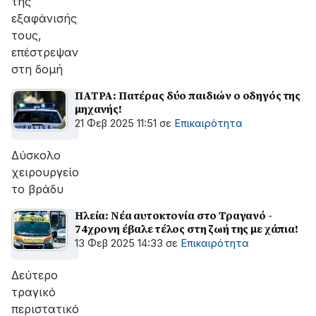
της
εξαφάνισής
τους,
επέστρεψαν
στη δομή
ΠΑΤΡΑ: Πατέρας δύο παιδιών ο οδηγός της
μηχανής!
21 Φεβ 2025 11:51
σε
Επικαιρότητα
Δύσκολο
χειρουργείο
το βράδυ
Ηλεία: Νέα αυτοκτονία στο Τραγανό -
74χρονη έβαλε τέλος στη ζωή της με χάπια!
13 Φεβ 2025 14:33
σε
Επικαιρότητα
Δεύτερο
τραγικό
περιστατικό