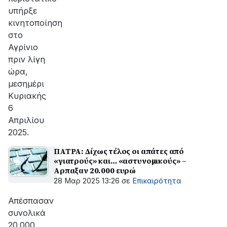
υπήρξε
κινητοποίηση
στο
Αγρίνιο
πριν λίγη
ώρα,
μεσημέρι
Κυριακής
6
Απριλίου
2025.
ΠΑΤΡΑ: Δίχως τέλος οι απάτες από
«γιατρούς» και… «αστυνοµικούς» –
Αρπαξαν 20.000 ευρώ
28 Μαρ 2025 13:26
σε
Επικαιρότητα
Απέσπασαν
συνολικά
20.000