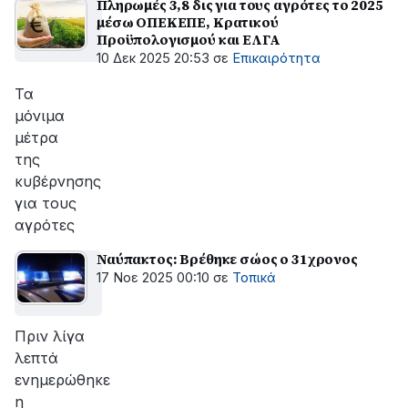
Πληρωμές 3,8 δις για τους αγρότες το 2025
μέσω ΟΠΕΚΕΠΕ, Κρατικού
Προϋπολογισμού και ΕΛΓΑ
10 Δεκ 2025 20:53
σε
Επικαιρότητα
Τα
μόνιμα
μέτρα
της
κυβέρνησης
για τους
αγρότες
Ναύπακτος: Βρέθηκε σώος ο 31χρονος
17 Νοε 2025 00:10
σε
Τοπικά
Πριν λίγα
λεπτά
ενημερώθηκε
η