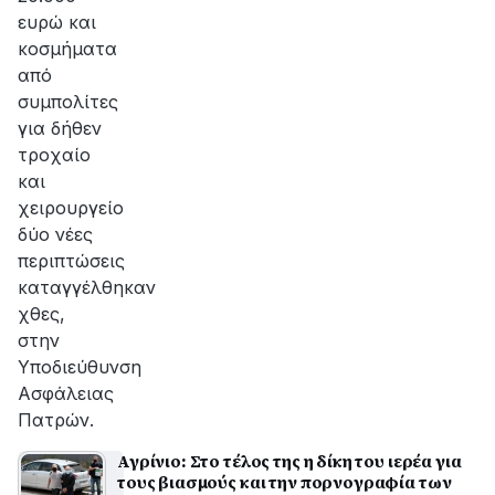
ευρώ και
κοσµήµατα
από
συµπολίτες
για δήθεν
τροχαίο
και
χειρουργείο
δύο νέες
περιπτώσεις
καταγγέλθηκαν
χθες,
στην
Υποδιεύθυνση
Ασφάλειας
Πατρών.
Αγρίνιο: Στο τέλος της η δίκη του ιερέα για
τους βιασμούς και την πορνογραφία των