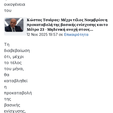
οικογένεια
του
Κώστας Τσιάρας: Μέχρι τέλος Νοεμβρίου η
προκαταβολή της βασικής ενίσχυσης και το
Μέτρο 23 - Μηδενική ανοχή στους
παράνομους εμβολιασμούς
12 Νοε 2025 19:57
σε
Επικαιρότητα
Tη
διαβεβαίωση
ότι, μέχρι
το τέλος
του μήνα,
θα
καταβληθεί
η
προκαταβολή
της
βασικής
ενίσχυσης,