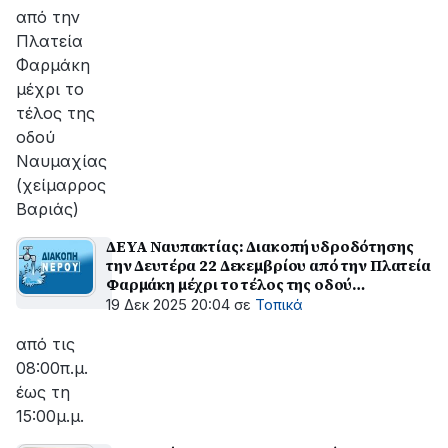
από την
Πλατεία
Φαρμάκη
μέχρι το
τέλος της
οδού
Ναυμαχίας
(χείμαρρος
Βαριάς)
ΔΕΥΑ Ναυπακτίας: Διακοπή υδροδότησης
την Δευτέρα 22 Δεκεμβρίου από την Πλατεία
Φαρμάκη μέχρι το τέλος της οδού
Ναυμαχίας (χείμαρρος Βαριάς)
19 Δεκ 2025 20:04
σε
Τοπικά
από τις
08:00π.μ.
έως τη
15:00μ.μ.