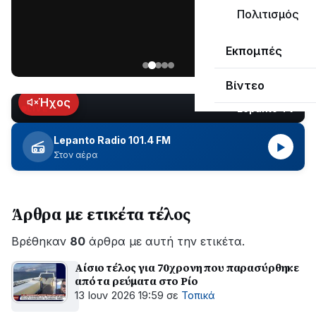
ΣΥΝΕΧΙΖΕΤΑΙ…
Πολιτισμός
Νέα
Εκπομπές
ανάρτηση
του
Βίντεο
Ανδρέα
Κωτσανά
Ήχος
Lepanto TV
LIVE
για
τα
Lepanto Radio 101.4 FM
▶
μεγάλα
Στον αέρα
έργα
του
Δήμου
Άρθρα με ετικέτα τέλος
Βρέθηκαν
80
άρθρα με αυτή την ετικέτα.
Αίσιο τέλος για 70χρονη που παρασύρθηκε
από τα ρεύματα στο Ρίο
13 Ιουν 2026 19:59
σε
Τοπικά