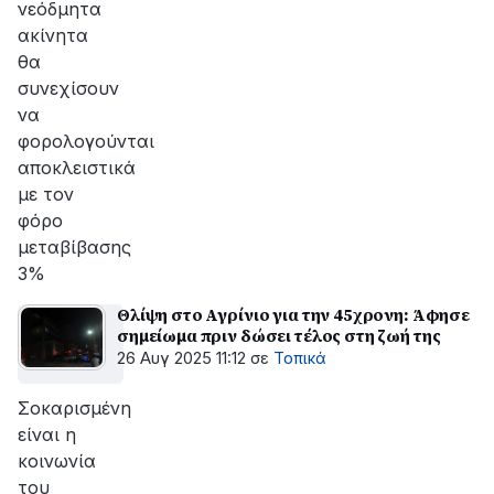
νεόδμητα
ακίνητα
θα
συνεχίσουν
να
φορολογούνται
αποκλειστικά
με τον
φόρο
μεταβίβασης
3%
Θλίψη στο Αγρίνιο για την 45χρονη: Άφησε
σημείωμα πριν δώσει τέλος στη ζωή της
26 Αυγ 2025 11:12
σε
Τοπικά
Σοκαρισμένη
είναι η
κοινωνία
του