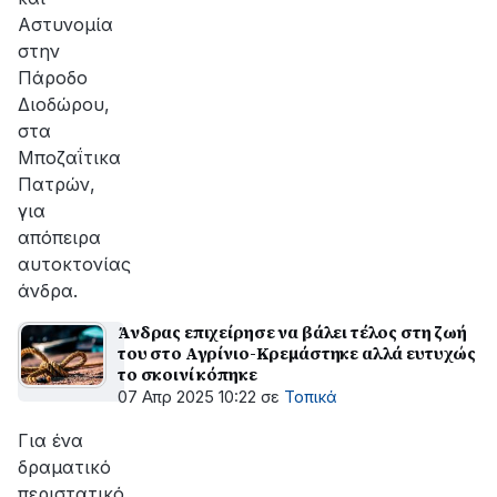
Αστυνομία
στην
Πάροδο
Διοδώρου,
στα
Μποζαΐτικα
Πατρών,
για
απόπειρα
αυτοκτονίας
άνδρα.
Άνδρας επιχείρησε να βάλει τέλος στη ζωή
του στο Αγρίνιο-Κρεμάστηκε αλλά ευτυχώς
το σκοινί κόπηκε
07 Απρ 2025 10:22
σε
Τοπικά
Για ένα
δραματικό
περιστατικό