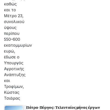
καθώς
και το
Μέτρο 23,
συνολικού
ύψους
περίπου
550–600
εκατομμυρίων
ευρώ,
έδωσε ο
Υπουργός
Αγροτικής
Ανάπτυξης
και
Τροφίμων,
Κώστας
Τσιάρας
Πάτρα-Πύργος: Τελευταίος μήνας έργων