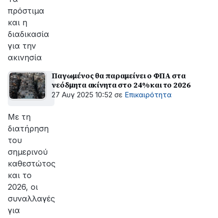
πρόστιμα
και η
διαδικασία
για την
ακινησία
Παγωμένος θα παραμείνει ο ΦΠΑ στα
νεόδμητα ακίνητα στο 24% και το 2026
27 Αυγ 2025 10:52
σε
Επικαιρότητα
Με τη
διατήρηση
του
σημερινού
καθεστώτος
και το
2026, οι
συναλλαγές
για