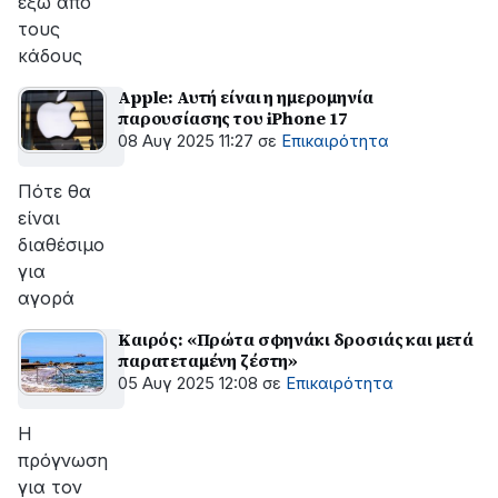
έξω από
τους
κάδους
Apple: Αυτή είναι η ημερομηνία
παρουσίασης του iPhone 17
08 Αυγ 2025 11:27
σε
Επικαιρότητα
Πότε θα
είναι
διαθέσιμο
για
αγορά
Καιρός: «Πρώτα σφηνάκι δροσιάς και μετά
παρατεταμένη ζέστη»
05 Αυγ 2025 12:08
σε
Επικαιρότητα
Η
πρόγνωση
για τον