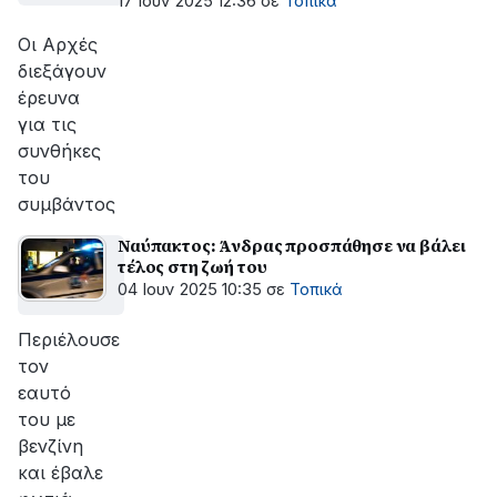
17 Ιουν 2025 12:36
σε
Τοπικά
Οι Αρχές
διεξάγουν
έρευνα
για τις
συνθήκες
του
συμβάντος
Ναύπακτος: Άνδρας προσπάθησε να βάλει
τέλος στη ζωή του
04 Ιουν 2025 10:35
σε
Τοπικά
Περιέλουσε
τον
εαυτό
του με
βενζίνη
και έβαλε