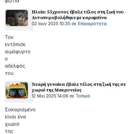
φωτιά
Ηλεία: 55χρονος έβαλε τέλος στη ζωή του -
Αυτοπυροβολήθηκε με καραμπίνα
02 Ιουν 2025 10:35
σε
Επικαιρότητα
Τον
εντόπισε
αιμόφυρτο
ο
αδελφός
του
Νεαρή γυναίκα έβαλε τέλος στη ζωή της σε
χωριό της Μακρυνείας
12 Μαϊ 2025 14:06
σε
Τοπικά
Σοκαρισμένο
είναι ένα
χωριό
της