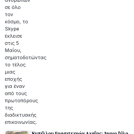
ανθρώπων
σε όλο
τον
κόσμο, το
Skype
έκλεισε
στις 5
Μαΐου,
σηματοδοτώντας
το τέλος
μιας
εποχής
για έναν
από τους
πρωτοπόρους
της
διαδικτυακής
επικοινωνίας.
Κυπέλλου Ερασιτεχνών Αχαΐας: Άγριο ξύλο