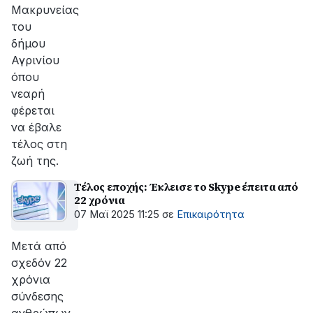
Μακρυνείας
του
δήμου
Αγρινίου
όπου
νεαρή
φέρεται
να έβαλε
τέλος στη
ζωή της.
Τέλος εποχής: Έκλεισε το Skype έπειτα από
22 χρόνια
07 Μαϊ 2025 11:25
σε
Επικαιρότητα
Μετά από
σχεδόν 22
χρόνια
σύνδεσης