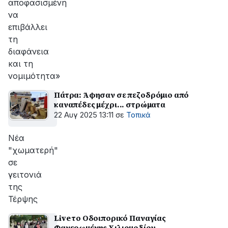
αποφασισμένη
να
επιβάλλει
τη
διαφάνεια
και τη
νομιμότητα»
Πάτρα: Άφησαν σε πεζοδρόμιο από
καναπέδες μέχρι... στρώματα
22 Αυγ 2025 13:11
σε
Τοπικά
Νέα
"χωματερή"
σε
γειτονιά
της
Τέρψης
Live το Οδοιπορικό Παναγίας
Φανερωμένης Χιλιομοδίου