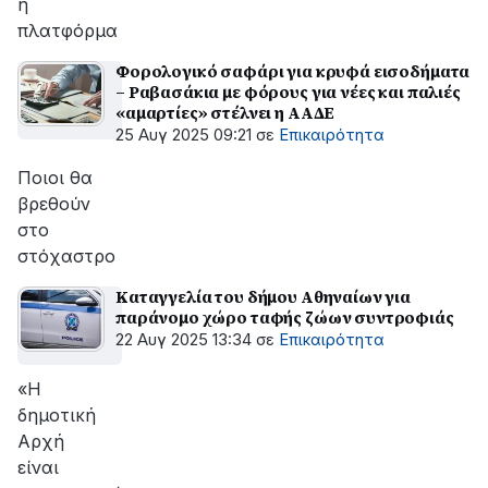
η
πλατφόρμα
Φορολογικό σαφάρι για κρυφά εισοδήματα
– Ραβασάκια με φόρους για νέες και παλιές
«αμαρτίες» στέλνει η ΑΑΔΕ
25 Αυγ 2025 09:21
σε
Επικαιρότητα
Ποιοι θα
βρεθούν
στο
στόχαστρο
Καταγγελία του δήμου Αθηναίων για
παράνομο χώρο ταφής ζώων συντροφιάς
22 Αυγ 2025 13:34
σε
Επικαιρότητα
«Η
δημοτική
Αρχή
είναι