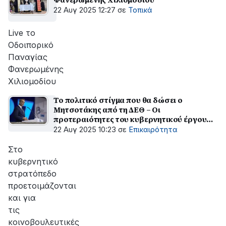
22 Αυγ 2025 12:27
σε
Τοπικά
Live το
Οδοιπορικό
Παναγίας
Φανερωμένης
Χιλιομοδίου
Το πολιτικό στίγμα που θα δώσει ο
Μητσοτάκης από τη ΔΕΘ – Οι
προτεραιότητες του κυβερνητικού έργου
και οι μεταρρυθμίσεις
22 Αυγ 2025 10:23
σε
Επικαιρότητα
Στο
κυβερνητικό
στρατόπεδο
προετοιμάζονται
και για
τις
κοινοβουλευτικές