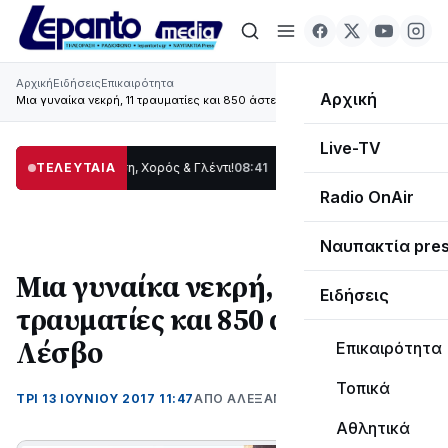
Αρχική
Ειδήσεις
Επικαιρότητα
Αρχική
Μια γυναίκα νεκρή, 11 τραυματίες και 850 άστεγοι στη Λέσβο
Live-TV
ς: Παράδοση, Χορός & Γλέντι!
ΤΕΛΕΥΤΑΙΑ
08:41
ΤΟ ΠΑΡΤΥ ΣΥΝΕΧΙΖΕΤΑΙ…
19:47
Στο σ
Radio OnAir
Ναυπακτία pre
Μια γυναίκα νεκρή, 11
Ειδήσεις
τραυματίες και 850 άστεγοι στη
Λέσβο
Επικαιρότητα
Τοπικά
ΤΡΊ 13 ΙΟΥΝΊΟΥ 2017 11:47
ΑΠΌ ΑΛΈΞΑΝΔΡΟΣ ΚΟΓΚΌΛΗΣ
Αθλητικά