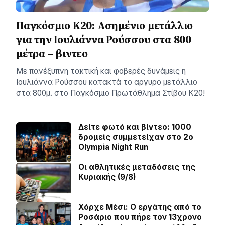
Παγκόσμιο Κ20: Ασημένιο μετάλλιο
για την Ιουλιάννα Ρούσσου στα 800
μέτρα – βιντεο
Με πανέξυπνη τακτική και φοβερές δυνάμεις η
Ιουλιάννα Ρούσσου κατακτά το αργυρο μετάλλιο
στα 800μ. στο Παγκόσμιο Πρωτάθλημα Στίβου Κ20!
Δείτε φωτό και βίντεο: 1000
δρομείς συμμετείχαν στο 2ο
Olympia Night Run
Οι αθλητικές μεταδόσεις της
Κυριακής (9/8)
Χόρχε Μέσι: Ο εργάτης από το
Ροσάριο που πήρε τον 13χρονο