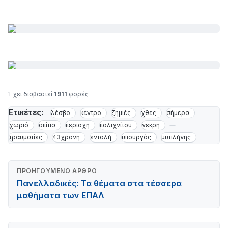
Έχει διαβαστεί
1911
φορές
Ετικέτες:
λέσβο
κέντρο
ζημιές
χθες
σήμερα
χωριό
σπίτια
περιοχή
πολιχνίτου
νεκρή
τραυματίες
43χρονη
εντολή
υπουργός
μυτιλήνης
ΠΡΟΗΓΟΎΜΕΝΟ ΆΡΘΡΟ
Πανελλαδικές: Τα θέματα στα τέσσερα
μαθήματα των ΕΠΑΛ