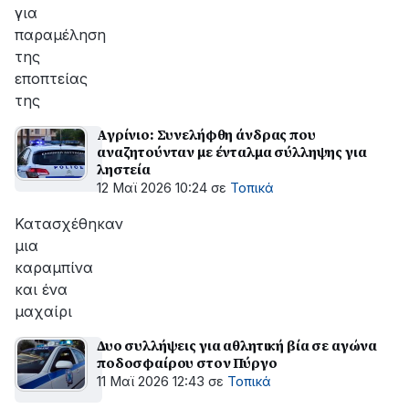
για
παραμέληση
της
εποπτείας
της
Αγρίνιο: Συνελήφθη άνδρας που
αναζητούνταν με ένταλμα σύλληψης για
ληστεία
12 Μαϊ 2026 10:24
σε
Τοπικά
Κατασχέθηκαν
μια
καραμπίνα
και ένα
μαχαίρι
Δυο συλλήψεις για αθλητική βία σε αγώνα
ποδοσφαίρου στον Πύργο
11 Μαϊ 2026 12:43
σε
Τοπικά