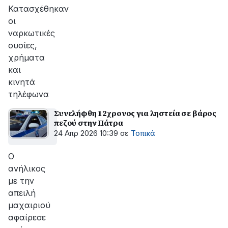
Κατασχέθηκαν
οι
ναρκωτικές
ουσίες,
χρήματα
και
κινητά
τηλέφωνα
Συνελήφθη 12χρονος για ληστεία σε βάρος
πεζού στην Πάτρα
24 Απρ 2026 10:39
σε
Τοπικά
Ο
ανήλικος
με την
απειλή
μαχαιριού
αφαίρεσε