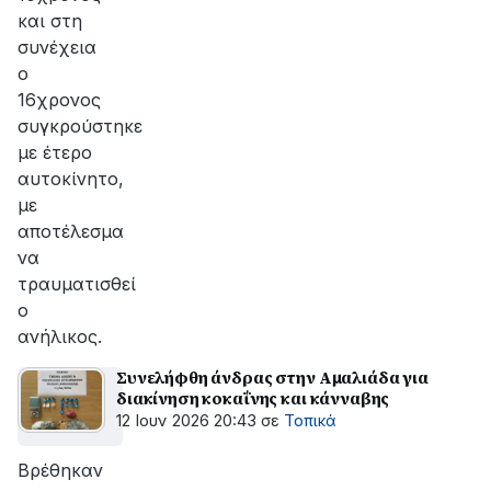
και στη
συνέχεια
ο
16χρονος
συγκρούστηκε
με έτερο
αυτοκίνητο,
με
αποτέλεσμα
να
τραυματισθεί
ο
ανήλικος.
Συνελήφθη άνδρας στην Αμαλιάδα για
διακίνηση κοκαΐνης και κάνναβης
12 Ιουν 2026 20:43
σε
Τοπικά
Βρέθηκαν