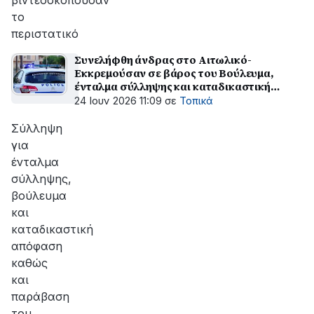
βιντεοσκοπούσαν
το
περιστατικό
Συνελήφθη άνδρας στο Αιτωλικό-
Εκκρεμούσαν σε βάρος του Βούλευμα,
ένταλμα σύλληψης και καταδικαστική
απόφαση
24 Ιουν 2026 11:09
σε
Τοπικά
Σύλληψη
για
ένταλμα
σύλληψης,
βούλευμα
και
καταδικαστική
απόφαση
καθώς
και
παράβαση
του