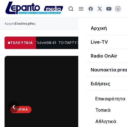
Αρχική
Ετικέτες
χθες
Αρχική
Live-TV
η, Χορός & Γλέντι!
ΤΕΛΕΥΤΑΙΑ
08:41
ΤΟ ΠΑΡΤΥ ΣΥΝΕΧΙΖΕΤΑΙ…
19:47
Στο σκοτάδι μεγ
Radio OnAir
Ναυπακτία pre
Ειδήσεις
Επικαιρότητα
‹
›
Τοπικά
ΤΟΠΙΚΆ
ΤΟ
Αθλητικά
ΠΑΡΤΥ