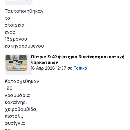
Ταυτοποιήθηκαν
τα
στοιχεία
ενός
16χρονου
κατηγορούμενου
Πάτρα: Συλλήψεις για διακίνηση και κατοχή
ναρκωτικών
16 Απρ 2026 12:37
σε
Τοπικά
Κατασχέθηκαν
-80-
γραμμάρια
κοκαΐνης,
χειροβομβίδα,
πιστόλι,
φυσίγγια