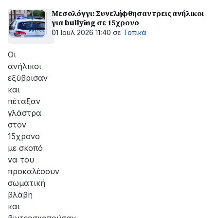
Μεσολόγγι: Συνελήφθησαν τρεις ανήλικοι
για bullying σε 15χρονο
01 Ιουλ 2026 11:40
σε
Τοπικά
Οι
ανήλικοι
εξύβρισαν
και
πέταξαν
γλάστρα
στον
15χρονο
με σκοπό
να του
προκαλέσουν
σωματική
βλάβη
και