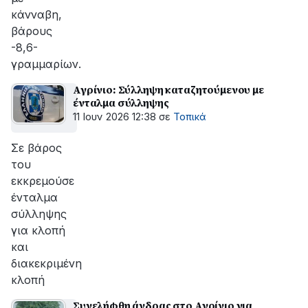
κάνναβη,
βάρους
-8,6-
γραμμαρίων.
Αγρίνιο: Σύλληψη καταζητούμενου με
ένταλμα σύλληψης
11 Ιουν 2026 12:38
σε
Τοπικά
Σε βάρος
του
εκκρεμούσε
ένταλμα
σύλληψης
για κλοπή
και
διακεκριμένη
κλοπή
Συνελήφθη άνδρας στο Αγρίνιο για