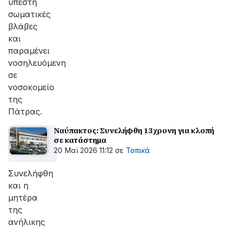
υπέστη
σωματικές
βλάβες
και
παραμένει
νοσηλευόμενη
σε
νοσοκομείο
της
Πάτρας.
Ναύπακτος: Συνελήφθη 13χρονη για κλοπή
σε κατάστημα
20 Μαϊ 2026 11:12
σε
Τοπικά
Συνελήφθη
και η
μητέρα
της
ανήλικης