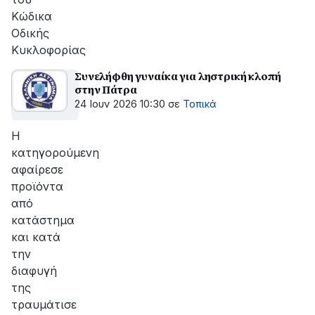
Κώδικα
Οδικής
Κυκλοφορίας
Συνελήφθη γυναίκα για ληστρική κλοπή
στην Πάτρα
24 Ιουν 2026 10:30
σε
Τοπικά
Η
κατηγορούμενη
αφαίρεσε
προϊόντα
από
κατάστημα
και κατά
την
διαφυγή
της
τραυμάτισε