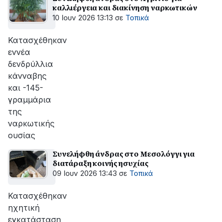
καλλιέργεια και διακίνηση ναρκωτικών
10 Ιουν 2026 13:13
σε
Τοπικά
Κατασχέθηκαν
εννέα
δενδρύλλια
κάνναβης
και -145-
γραμμάρια
της
ναρκωτικής
ουσίας
Συνελήφθη άνδρας στο Μεσολόγγι για
διατάραξη κοινής ησυχίας
09 Ιουν 2026 13:43
σε
Τοπικά
Κατασχέθηκαν
ηχητική
εγκατάσταση