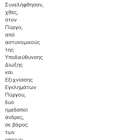
Συνελήφθησαν,
χθες,
στον
Πύργο,
από
αστυνομικούς
της
Υποδιεύθυνσης
Δίωξης
και
Εξιχνίασης
Εγκλημάτων
Πύργου,
δυο
ημεδαποί
άνδρες,
σε βάρος
των
οποίων