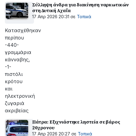
Σύλληψη άνδρα για διακίνηση ναρκωτικών
στη Δυτική Αχαΐα
17 Απρ 2026 20:31
σε
Τοπικά
Κατασχέθηκαν
περίπου
-440-
γραμμάρια
κάνναβης,
-1-
πιστόλι
κρότου
και
ηλεκτρονική
ζυγαριά
ακριβείας
Πάτρα: Εξιχνιάστηκε ληστεία σε βάρος
20χρονου
17 Απρ 2026 20:27
σε
Τοπικά