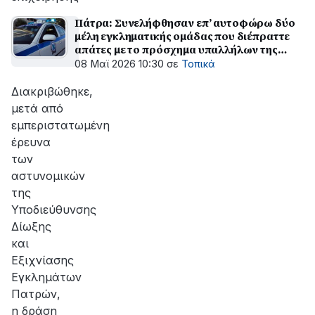
Πάτρα: Συνελήφθησαν επ’ αυτοφώρω δύο
μέλη εγκληματικής ομάδας που διέπραττε
απάτες με το πρόσχημα υπαλλήλων της
ΔΕΔΔΗΕ
08 Μαϊ 2026 10:30
σε
Τοπικά
Διακριβώθηκε,
μετά από
εμπεριστατωμένη
έρευνα
των
αστυνομικών
της
Υποδιεύθυνσης
Δίωξης
και
Εξιχνίασης
Εγκλημάτων
Πατρών,
η δράση