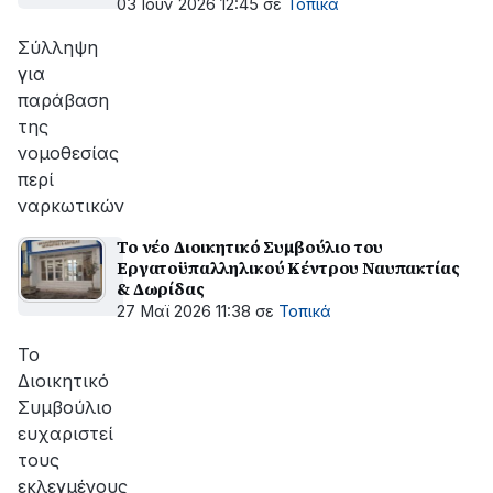
03 Ιουν 2026 12:45
σε
Τοπικά
Σύλληψη
για
παράβαση
της
νομοθεσίας
περί
ναρκωτικών
Το νέο Διοικητικό Συμβούλιο του
Εργατοϋπαλληλικού Κέντρου Ναυπακτίας
& Δωρίδας
27 Μαϊ 2026 11:38
σε
Τοπικά
Το
Διοικητικό
Συμβούλιο
ευχαριστεί
τους
εκλεγμένους