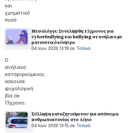
και
χρηματικό
ποσό
Μεσολόγγι: Συνελήφθη 15χρονος για
cyberbullying και bullying σε ανήλικο με
ρατσιστικό κίνητρο
04 Ιουν 2026 13:19
σε
Τοπικά
Ο
ανήλικος
κατηγορούμενος
ασκούσε
ψυχολογική
βία σe
13χρονο.
Σύλληψη καταζητούμενου για απόπειρα
ανθρωποκτονίας στο Αίγιο
04 Ιουν 2026 13:15
σε
Τοπικά