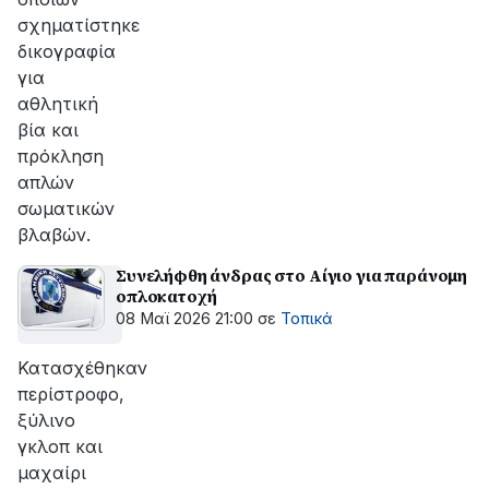
σχηματίστηκε
δικογραφία
για
αθλητική
βία και
πρόκληση
απλών
σωματικών
βλαβών.
Συνελήφθη άνδρας στο Αίγιο για παράνομη
οπλοκατοχή
08 Μαϊ 2026 21:00
σε
Τοπικά
Κατασχέθηκαν
περίστροφο,
ξύλινο
γκλοπ και
μαχαίρι