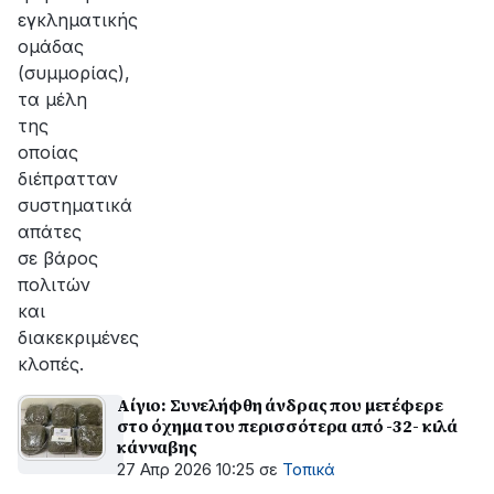
εγκληματικής
ομάδας
(συμμορίας),
τα μέλη
της
οποίας
διέπρατταν
συστηματικά
απάτες
σε βάρος
πολιτών
και
διακεκριμένες
κλοπές.
Αίγιο: Συνελήφθη άνδρας που μετέφερε
στο όχημα του περισσότερα από -32- κιλά
κάνναβης
27 Απρ 2026 10:25
σε
Τοπικά