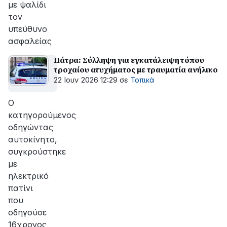
με ψαλίδι
τον
υπεύθυνο
ασφαλείας
Πάτρα: Σύλληψη για εγκατάλειψη τόπου
τροχαίου ατυχήματος με τραυματία ανήλικο
22 Ιουν 2026 12:29
σε
Τοπικά
O
κατηγορούμενος
οδηγώντας
αυτοκίνητο,
συγκρούστηκε
με
ηλεκτρικό
πατίνι
που
οδηγούσε
16χρονος