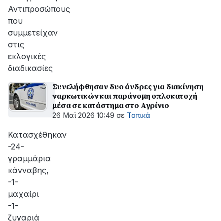
Αντιπροσώπους
που
συμμετείχαν
στις
εκλογικές
διαδικασίες
Συνελήφθησαν δυο άνδρες για διακίνηση
ναρκωτικών και παράνομη οπλοκατοχή
μέσα σε κατάστημα στο Αγρίνιο
26 Μαϊ 2026 10:49
σε
Τοπικά
Κατασχέθηκαν
-24-
γραμμάρια
κάνναβης,
-1-
μαχαίρι
-1-
ζυγαριά