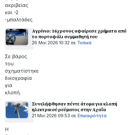
ακριβείας
και -2
-μπαλτάδες
Αγρίνιο: 16χρονος αφαίρεσε χρήματα από
το πορτοφόλι συμμαθητή του
26 Μαϊ 2026 10:32
σε
Τοπικά
Σε βάρος
του
σχηματίστηκε
δικογραφία
για
κλοπή.
Συνελήφθησαν πέντε άτομα για κλοπή
ηλεκτρικού ρεύματος στην Αχαΐα
21 Μαϊ 2026 09:53
σε
Επικαιρότητα
Η