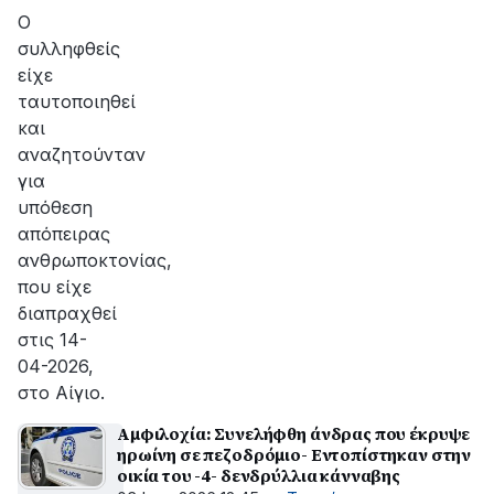
Ο
συλληφθείς
είχε
ταυτοποιηθεί
και
αναζητούνταν
για
υπόθεση
απόπειρας
ανθρωποκτονίας,
που είχε
διαπραχθεί
στις 14-
04-2026,
στο Αίγιο.
Αμφιλοχία: Συνελήφθη άνδρας που έκρυψε
ηρωίνη σε πεζοδρόμιο- Εντοπίστηκαν στην
οικία του -4- δενδρύλλια κάνναβης