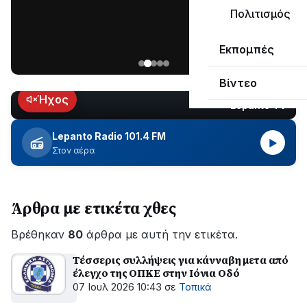
ΣΥΝΕΧΙΖΕΤΑΙ…
Πολιτισμός
Νέα
Εκπομπές
ανάρτηση
του
Βίντεο
Ανδρέα
Κωτσανά
Ήχος
Lepanto TV
LIVE
για
τα
Lepanto Radio 101.4 FM
▶
μεγάλα
Στον αέρα
έργα
του
Δήμου
Άρθρα με ετικέτα χθες
Βρέθηκαν
80
άρθρα με αυτή την ετικέτα.
Τέσσερις συλλήψεις για κάνναβη μετα από
έλεγχο της ΟΠΚΕ στην Ιόνια Οδό
07 Ιουλ 2026 10:43
σε
Τοπικά