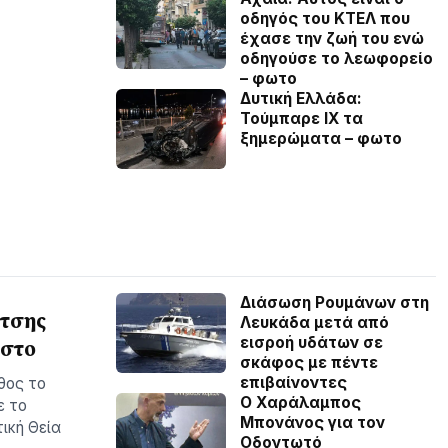
οδηγός του ΚΤΕΛ που
έχασε την ζωή του ενώ
οδηγούσε το λεωφορείο
– φωτο
Δυτική Ελλάδα:
Τούμπαρε ΙΧ τα
ξημερώματα – φωτο
Διάσωση Ρουμάνων στη
ίτσης
Λευκάδα μετά από
εισροή υδάτων σε
υστο
σκάφος με πέντε
επιβαίνοντες
θος το
Ο Χαράλαμπος
ε το
Μπονάνος για τον
ική Θεία
Οδοντωτό