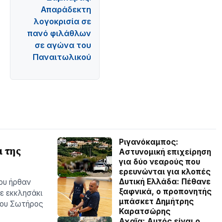
Απαράδεκτη
λογοκρισία σε
πανό φιλάθλων
σε αγώνα του
Παναιτωλικού
Ριγανόκαμπος:
 της
Αστυνομική επιχείρηση
για δύο νεαρούς που
ερευνώνται για κλοπές
Δυτική Ελλάδα: Πέθανε
ου ήρθαν
ξαφνικά, ο προπονητής
ε εκκλησάκι
μπάσκετ Δημήτρης
του Σωτήρος
Καρατσώρης
Αχαϊα: Αυτός είναι ο