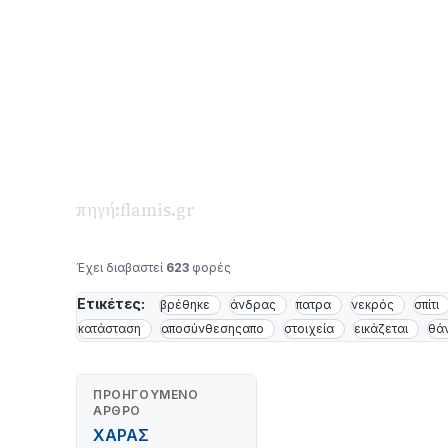
πηγή:flamis.gr
Έχει διαβαστεί
623
φορές
Ετικέτες:
βρέθηκε
άνδρας
πατρα
νεκρός
σπίτι
κατάσταση
αποσύνθεσηςαπο
στοιχεία
εικάζεται
θά
ΠΡΟΗΓΟΎΜΕΝΟ
ΆΡΘΡΟ
XAΡΑΣ