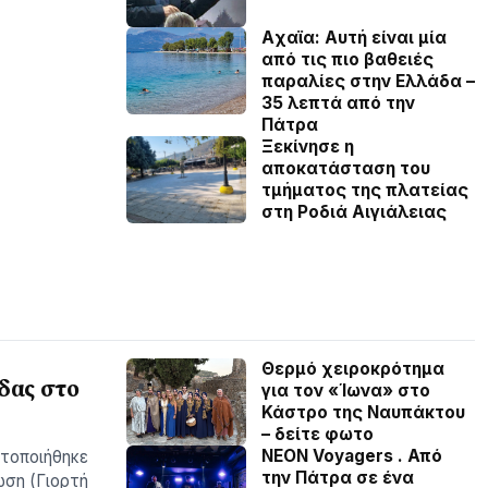
Aχαϊα: Αυτή είναι μία
από τις πιο βαθειές
παραλίες στην Ελλάδα –
35 λεπτά από την
Πάτρα
Ξεκίνησε η
αποκατάσταση του
τμήματος της πλατείας
στη Ροδιά Αιγιάλειας
Θερμό χειροκρότημα
δας στο
για τον «Ίωνα» στο
Κάστρο της Ναυπάκτου
– δείτε φωτο
NEON Voyagers . Από
ατοποιήθηκε
την Πάτρα σε ένα
ωση (Γιορτή