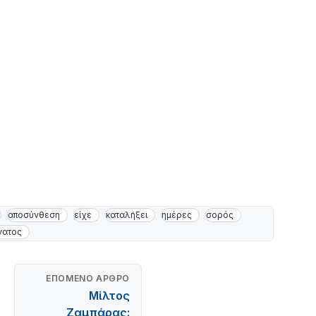
αποσύνθεση
είχε
καταλήξει
ημέρες
σορός
νατος
ΕΠΌΜΕΝΟ ΆΡΘΡΟ
Μίλτος
Ζαμπάρας: