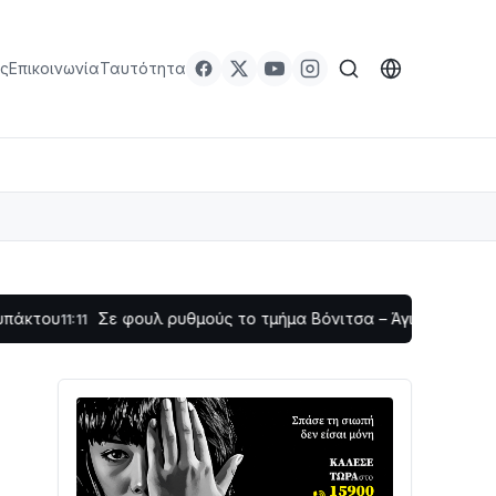
ς
Επικοινωνία
Ταυτότητα
Σε φουλ ρυθμούς το τμήμα Βόνιτσα – Άγιος Νικόλαος | Αυτ
:11