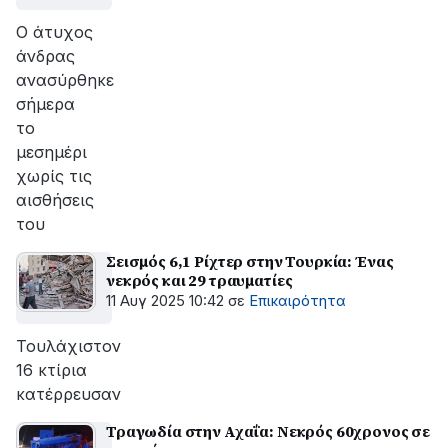
Ο άτυχος
άνδρας
ανασύρθηκε
σήμερα
το
μεσημέρι
χωρίς τις
αισθήσεις
του
Σεισμός 6,1 Ρίχτερ στην Τουρκία: Ένας
νεκρός και 29 τραυματίες
11 Αυγ 2025 10:42
σε
Επικαιρότητα
Τουλάχιστον
16 κτίρια
κατέρρευσαν
Τραγωδία στην Αχαΐα: Νεκρός 60χρονος σε