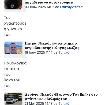
πηγάδι για να αυτοκτονήσει
03 Ιουλ 2025 14:12
σε
Επικαιρότητα
Τον
αναζητούσε
η γυναίκα
του
Πάτρα: Νεκρός εντοπίστηκε ο
ιατροδικαστής Γιώργος Σιώζος
18 Ιουν 2025 11:14
σε
Τοπικά
Παθολογικά
τα αίτια
του
θανάτου
του
Αγρίνιο: Νεκρός 68χρονος-Τον βρήκε στο
σπίτι του ο αδελφός του
21 Μαϊ 2025 14:18
σε
Τοπικά