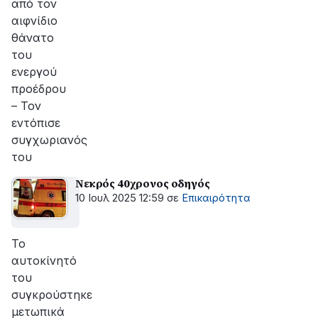
από τον
αιφνίδιο
θάνατο
του
ενεργού
προέδρου
– Τον
εντόπισε
συγχωριανός
του
Νεκρός 40χρονος οδηγός
10 Ιουλ 2025 12:59
σε
Επικαιρότητα
Το
αυτοκίνητό
του
συγκρούστηκε
μετωπικά