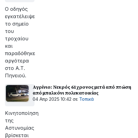
Ο οδηγός
εγκατέλειψε
το σημείο
του
τροχαίου
και
παραδόθηκε
αργότερα
στο Α.Τ.
Πηνειού.
Αγρίνιο: Νεκρός 61χρονος μετά από πτώση
από μπαλκόνι πολυκατοικίας
04 Απρ 2025 10:42
σε
Τοπικά
Κινητοποίηση
της
Αστυνομίας
βρίσκεται