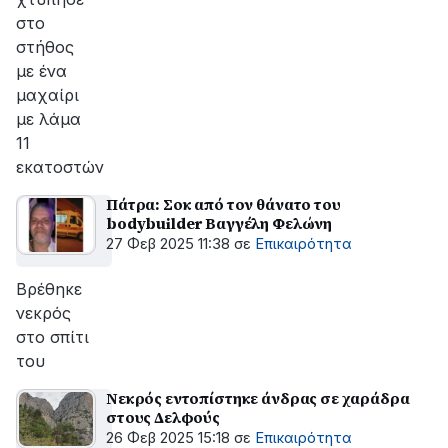
στο
στήθος
με ένα
μαχαίρι
με λάμα
11
εκατοστών
Πάτρα: Σοκ από τον θάνατο του
bodybuilder Βαγγέλη Φελώνη
27 Φεβ 2025 11:38
σε
Επικαιρότητα
Βρέθηκε
νεκρός
στο σπίτι
του
Νεκρός εντοπίστηκε άνδρας σε χαράδρα
στους Δελφούς
26 Φεβ 2025 15:18
σε
Επικαιρότητα