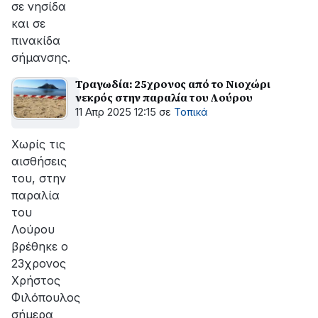
σε νησίδα
και σε
πινακίδα
σήμανσης.
Τραγωδία: 25χρονος από το Νιοχώρι
νεκρός στην παραλία του Λούρου
11 Απρ 2025 12:15
σε
Τοπικά
Χωρίς τις
αισθήσεις
του, στην
παραλία
του
Λούρου
βρέθηκε o
23χρονος
Χρήστος
Φιλόπουλος
σήμερα