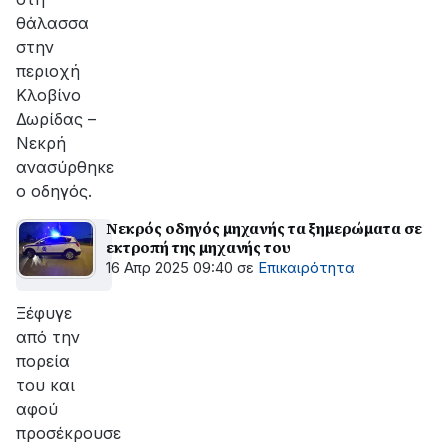
θάλασσα
στην
περιοχή
Κλοβίνο
Δωρίδας –
Νεκρή
ανασύρθηκε
ο οδηγός.
Νεκρός οδηγός μηχανής τα ξημερώματα σε
εκτροπή της μηχανής του
16 Απρ 2025 09:40
σε
Επικαιρότητα
Ξέφυγε
από την
πορεία
του και
αφού
προσέκρουσε