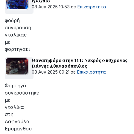
τροχαίο
08 Αυγ 2025 10:53
σε
Επικαιρότητα
φοδρή
σύγκρουση
νταλίκας
με
φορτηγάκι
Θανατηφόρο στην 111: Νεκρός ο 60χρονος
Γιάννης Αθανασόπουλος
08 Αυγ 2025 09:21
σε
Επικαιρότητα
Φορτηγό
συγκρούστηκε
με
νταλίκα
στη
Δαφνούλα
Ερυμάνθου