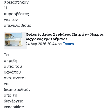
Χρειάστηκαν
11
πυροσβέστες
για τον
απεγκλωβισμό
Φυλακές Αγίου Στεφάνου Πατρών – Νεκρός
46χρονος κρατούμενος
24 Απρ 2026 20:44
σε
Τοπικά
Τα
ακριβή
αίτια του
θανάτου
αναμένεται
να
διαπιστωθούν
από τη
διενέργεια
νεκροψίας