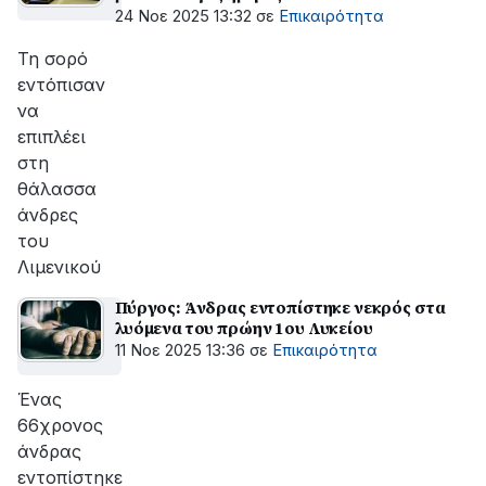
24 Νοε 2025 13:32
σε
Επικαιρότητα
Τη σορό
εντόπισαν
να
επιπλέει
στη
θάλασσα
άνδρες
του
Λιμενικού
Πύργος: Άνδρας εντοπίστηκε νεκρός στα
λυόμενα του πρώην 1ου Λυκείου
11 Νοε 2025 13:36
σε
Επικαιρότητα
Ένας
66χρονος
άνδρας
εντοπίστηκε