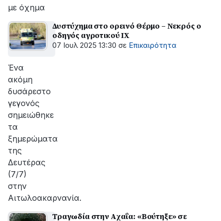
με όχημα
Δυστύχημα στο ορεινό Θέρμο – Νεκρός ο
οδηγός αγροτικού ΙΧ
07 Ιουλ 2025 13:30
σε
Επικαιρότητα
Ένα
ακόμη
δυσάρεστο
γεγονός
σημειώθηκε
τα
ξημερώματα
της
Δευτέρας
(7/7)
στην
Αιτωλοακαρνανία.
Τραγωδία στην Aχαΐα: «Βούτηξε» σε