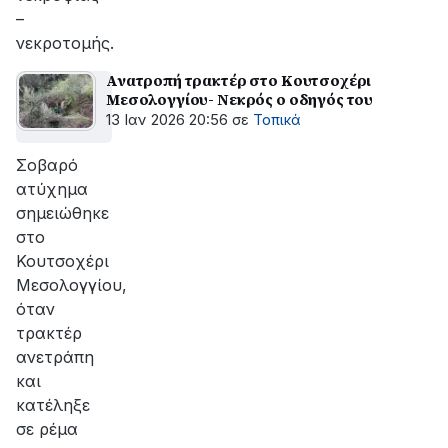
–
νεκροτομής.
Ανατροπή τρακτέρ στο Κουτσοχέρι
Μεσολογγίου- Νεκρός ο οδηγός του
13 Ιαν 2026 20:56
σε
Τοπικά
Σοβαρό
ατύχημα
σημειώθηκε
στο
Κουτσοχέρι
Μεσολογγίου,
όταν
τρακτέρ
ανετράπη
και
κατέληξε
σε ρέμα