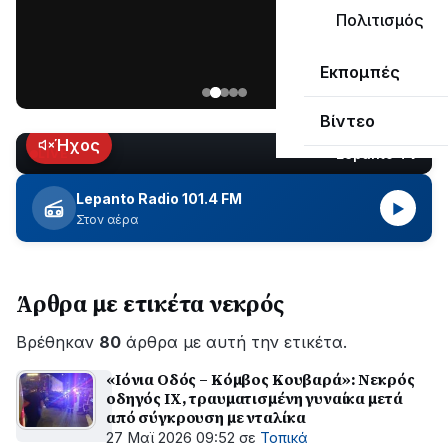
ΣΥΝΕΧΙΖΕΤΑΙ…
Πολιτισμός
Νέα
Εκπομπές
ανάρτηση
του
Βίντεο
Ανδρέα
Κωτσανά
Ήχος
Lepanto TV
LIVE
για
τα
Lepanto Radio 101.4 FM
▶
μεγάλα
Στον αέρα
έργα
του
Δήμου
Άρθρα με ετικέτα νεκρός
Βρέθηκαν
80
άρθρα με αυτή την ετικέτα.
«Ιόνια Οδός – Κόμβος Κουβαρά»: Νεκρός
οδηγός ΙΧ, τραυματισμένη γυναίκα μετά
από σύγκρουση με νταλίκα
27 Μαϊ 2026 09:52
σε
Τοπικά