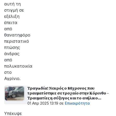
αυτή τη
στιγμή σε
εξέλιξη
έπειτα
από
θανατηφόρο
περιστατικό
πτώσης
άνδρας
από
πολυκατοικία
στο
Αγρίνιο.
Τραγωδία! Νεκρός ο 80χρονος που
τραυματίστηκε σε τροχαίο στην Κόρινθο –
Τραυματίες η σύζυγος και το ανήλικο
εγγονάκι τους
01 Απρ 2025 13:19
σε
Επικαιρότητα
Υπέκυψε