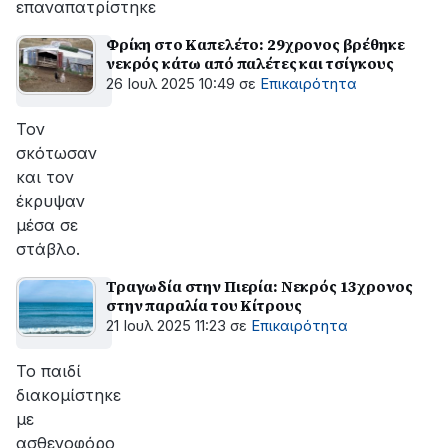
επαναπατρίστηκε
Φρίκη στο Καπελέτο: 29χρονος βρέθηκε
νεκρός κάτω από παλέτες και τσίγκους
26 Ιουλ 2025 10:49
σε
Επικαιρότητα
Τον
σκότωσαν
και τον
έκρυψαν
μέσα σε
στάβλο.
Τραγωδία στην Πιερία: Νεκρός 13χρονος
στην παραλία του Κίτρους
21 Ιουλ 2025 11:23
σε
Επικαιρότητα
Το παιδί
διακομίστηκε
με
ασθενοφόρο