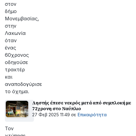
στον
δήμο
Μονεμβασίας,
στην
Λακωνία
όταν
ένας
60χρονος
οδηγούσε
τρακτέρ
και
αναποδογύρισε
το όχημα.
Ληστής έπεσε νεκρός μετά από συμπλοκή με
72χρονη στο Ναύπλιο
27 Φεβ 2025 11:49
σε
Επικαιρότητα
Τον
χτύπησε