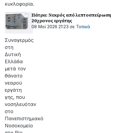
κυκλοφορία.
Πάτρα: Νεκρός από λεπτοσπείρωση
20χρονος εργάτης
08 Μαϊ 2026 21:23
σε
Τοπικά
Συναγερμός
στη
Δυτική
Ελλάδα
μετά τον
θάνατο
νεαρού
εργάτη
γης, που
νοσηλευόταν
στο
Πανεπιστημιακό
Νοσοκομείο
στο Ρίο.