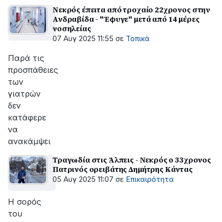
Νεκρός έπειτα από τροχαίο 22χρονος στην
Ανδραβίδα - "Έφυγε" μετά από 14 μέρες
νοσηλείας
07 Αυγ 2025 11:55
σε
Τοπικά
Παρά τις
προσπάθειες
των
γιατρών
δεν
κατάφερε
να
ανακάμψει
Τραγωδία στις Άλπεις - Νεκρός ο 33χρονος
Πατρινός ορειβάτης Δημήτρης Κάντας
05 Αυγ 2025 11:07
σε
Επικαιρότητα
Η σορός
του