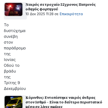
Νεκρός σε τροχαίο 52χρονος Πατρινός
οδηγός φορτηγού
10 Δεκ 2025 11:28
σε
Επικαιρότητα
Το
δυστύχημα
συνέβη
στον
παράδρομο
της
Ιονίας
Οδού το
βράδυ
της
Τρίτης 9
Δεκεμβρίου
Κόρινθος: Εντοπίστηκε νεκρός άνδρας
στον Ισθμό – Είναι το δεύτερο περιστατικό
μέσα σε λίγες ημέρες