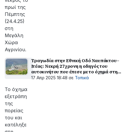
νεκρός το
πρωί της
Πέμπτης
(24.4.25)
στη
Μεγάλη
Χώρα
Αγρινίου.
Τραγωδία στην Εθνική Οδό Ναυπάκτου–
Ιτέας: Νεκρή 27χρονη η οδηγός του
αυτοκινήτου που έπεσε με το όχημά στη
Θάλασσα
17 Απρ 2025 18:48
σε
Τοπικά
Το όχημα
εξετράπη
της
πορείας
του και
κατέληξε
στη