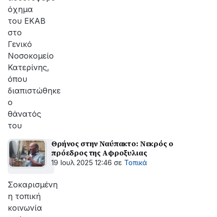
όχημα
του ΕΚΑΒ
στο
Γενικό
Νοσοκομείο
Κατερίνης,
όπου
διαπιστώθηκε
ο
θάνατός
του
Θρήνος στην Ναύπακτο: Νεκρός ο
πρόεδρος της Αφροξυλιας
19 Ιουλ 2025 12:46
σε
Τοπικά
Σοκαρισμένη
η τοπική
κοινωνία