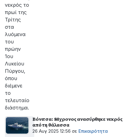
νεκρός το
πρωί της
Τρίτης
στα
λυόμενα
του
πρώην
1ου
Λυκείου
Πύργου,
όπου
διέμενε
το
τελευταίο
διάστημα.
Βόνιτσα: 80χρονος ανασύρθηκε νεκρός
από τη θάλασσα
26 Αυγ 2025 12:56
σε
Επικαιρότητα