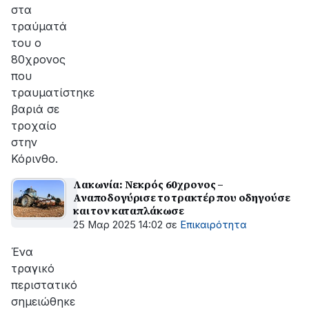
στα
τραύματά
του ο
80χρονος
που
τραυματίστηκε
βαριά σε
τροχαίο
στην
Κόρινθο.
Λακωνία: Νεκρός 60χρονος –
Αναποδογύρισε το τρακτέρ που οδηγούσε
και τον καταπλάκωσε
25 Μαρ 2025 14:02
σε
Επικαιρότητα
Ένα
τραγικό
περιστατικό
σημειώθηκε