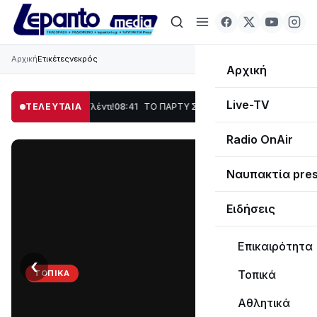
Αρχική
Ετικέτες
νεκρός
Αρχική
Live-TV
, Χορός & Γλέντι!
ΤΕΛΕΥΤΑΙΑ
08:41
ΤΟ ΠΑΡΤΥ ΣΥΝΕΧΙΖΕΤΑΙ…
19:47
Στο σκοτάδι μεγά
Radio OnAir
Ναυπακτία pre
Ειδήσεις
Επικαιρότητα
‹
›
Τοπικά
ΤΟΠΙΚΆ
ΤΟ
Αθλητικά
ΠΑΡΤΥ