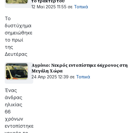
το τρακτέρ του
12 Μαϊ 2025 11:55
σε
Τοπικά
Το
δυστύχημα
σημειώθηκε
το πρωί
της
Δευτέρας
Αγρίνιο: Νεκρός εντοπίστηκε 66χρονος στη
Μεγάλη Χώρα
24 Απρ 2025 12:39
σε
Τοπικά
Ένας
άνδρας
ηλικίας
66
χρόνων
εντοπίστηκε