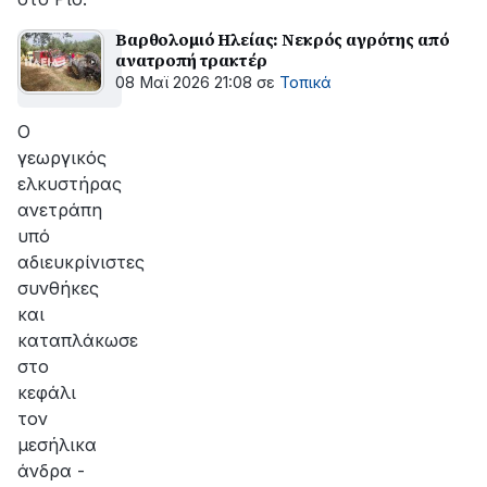
Βαρθολομιό Ηλείας: Νεκρός αγρότης από
ανατροπή τρακτέρ
08 Μαϊ 2026 21:08
σε
Τοπικά
Ο
γεωργικός
ελκυστήρας
ανετράπη
υπό
αδιευκρίνιστες
συνθήκες
και
καταπλάκωσε
στο
κεφάλι
τον
μεσήλικα
άνδρα -