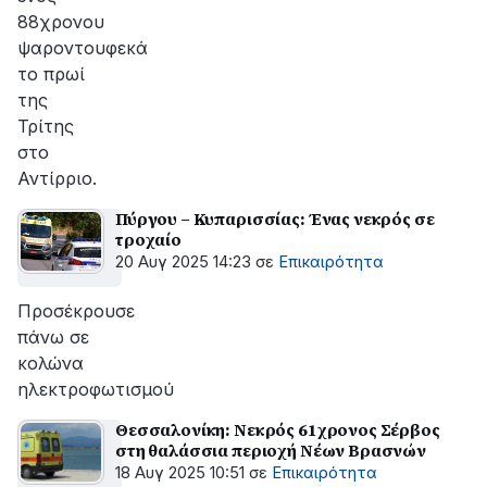
88χρονου
ψαροντουφεκά
το πρωί
της
Τρίτης
στο
Αντίρριο.
Πύργου – Κυπαρισσίας: Ένας νεκρός σε
τροχαίο
20 Αυγ 2025 14:23
σε
Επικαιρότητα
Προσέκρουσε
πάνω σε
κολώνα
ηλεκτροφωτισμού
Θεσσαλονίκη: Νεκρός 61χρονος Σέρβος
στη θαλάσσια περιοχή Νέων Βρασνών
18 Αυγ 2025 10:51
σε
Επικαιρότητα