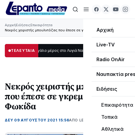
Αρχική
Ειδήσεις
Επικαιρότητα
Αρχική
Νεκρός χειριστής μπουλντόζας που έπεσε σε γκρεμό στη Φωκίδα
Live-TV
ο σκοτάδι μεγάλο μέρος στο Λυγιά Ναυπάκτου
ΤΕΛΕΥΤΑΙΑ
12:08
Σε τροχιά υλοποίησης
Radio OnAir
Ναυπακτία pre
Νεκρός χειριστής μπουλντόζας
Ειδήσεις
που έπεσε σε γκρεμό στη
Φωκίδα
Επικαιρότητα
Τοπικά
ΔΕΥ 09 ΑΥΓΟΎΣΤΟΥ 2021 15:56
ΑΠΌ LEPANTO RTV
Αθλητικά