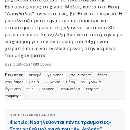
Ερατεινής προς το χωριό Μηλιά, κοντά στη θέση
“Αμυγδαλιά” άγνωστο πώς, βρέθηκε στο γκρεμό. Η
μπουλντόζα μετά την εκτροπή τούμπαρε και
σταμάτησε στη μέση της πλαγιάς, μετά από 30
μέτρα περίπου. Σε εξέλιξη βρίσκεται αυτή την ώρα
επιχείρηση για την ανάσυρση του 64χρονου
χειριστή που είναι εγκλωβισμένος στην καμπίνα
του μηχανήματος.
Έχει διαβαστεί
1383
φορές
Ετικέτες:
γκρεμό
χειριστής
μπουλντόζας
έπεσε
σταμάτησε
μηλιά
κοντά
θέση
“αμυγδαλιά”
άγνωστο
πώς
βρέθηκε
μπουλντόζα
εκτροπή
τούμπαρε
ΠΡΟΗΓΟΎΜΕΝΟ ΆΡΘΡΟ
Φωτιές: Νοσηλεύονται πέντε τραυματίες-
Στην οφθαλμολογική του “Αγ. Ανδρέα”