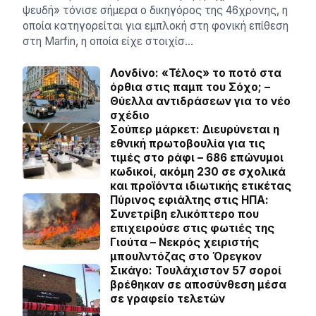
ψευδή» τόνισε σήμερα ο δικηγόρος της 46χρονης, η
οποία κατηγορείται για εμπλοκή στη φονική επίθεση
στη Marfin, η οποία είχε στοιχίσ…
Λονδίνο: «Τέλος» το ποτό στα
όρθια στις παμπ του Σόχο; –
Θύελλα αντιδράσεων για το νέο
σχέδιο
Σούπερ μάρκετ: Διευρύνεται η
εθνική πρωτοβουλία για τις
τιμές στο ράφι – 686 επώνυμοι
κωδικοί, ακόμη 230 σε σχολικά
και προϊόντα ιδιωτικής ετικέτας
Πύρινος εφιάλτης στις ΗΠΑ:
Συνετρίβη ελικόπτερο που
επιχειρούσε στις φωτιές της
Γιούτα – Νεκρός χειριστής
μπουλντόζας στο Όρεγκον
Σικάγο: Τουλάχιστον 57 σοροί
βρέθηκαν σε αποσύνθεση μέσα
σε γραφείο τελετών