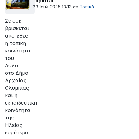
ταράτσα
23 Ιουλ 2025 13:13
σε
Τοπικά
Σε σοκ
βρίσκεται
από χθες
η τοπική
κοινότητα
του
Λάλα,
στο Δήμο
Αρχαίας
Ολυμπίας
και η
εκπαιδευτική
κοινότητα
της
Ηλείας
ευρύτερα,