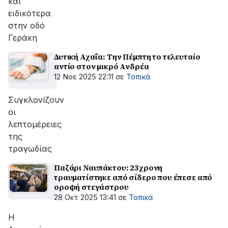
και
ειδικότερα
στην οδό
Γεράκη
Δυτική Αχαΐα: Την Πέμπτη το τελευταίο
αντίο στον μικρό Ανδρέα
12 Νοε 2025 22:11
σε
Τοπικά
Συγκλονίζουν
οι
λεπτομέρειες
της
τραγωδίας
Παζάρι Ναυπάκτου: 23χρονη
τραυματίστηκε από σίδερο που έπεσε από
οροφή στεγάστρου
28 Οκτ 2025 13:41
σε
Τοπικά
Η