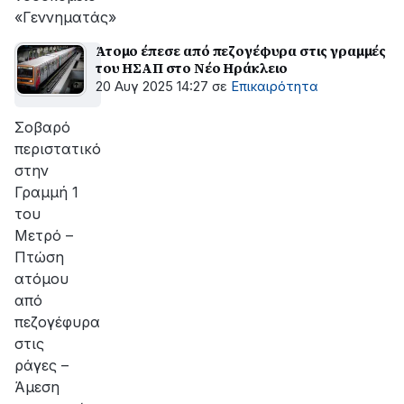
«Γεννηματάς»
Άτομο έπεσε από πεζογέφυρα στις γραμμές
του ΗΣΑΠ στο Νέο Ηράκλειο
20 Αυγ 2025 14:27
σε
Επικαιρότητα
Σοβαρό
περιστατικό
στην
Γραμμή 1
του
Μετρό –
Πτώση
ατόμου
από
πεζογέφυρα
στις
ράγες –
Άμεση