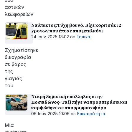
δύο
αστικών
λεωφορείων
Ναύπακτος:Τύχη βουνό..είχε κοριτσάκι 2
χρονων που έπεσε απο μπαλκόνι
24 Ιουν 2025 13:02
σε
Τοπικά
Σχηματίστηκε
δικογραφία
σε βάρος
της
γιαγιάς
του
Νεκρή δημοτική υπάλληλος στην
Ποσειδώνος- Ταξί πήγε να προσπεράσει και
καρφώθηκε σε απορριμματοφόρο
06 Ιουν 2025 10:06
σε
Επικαιρότητα
Μια