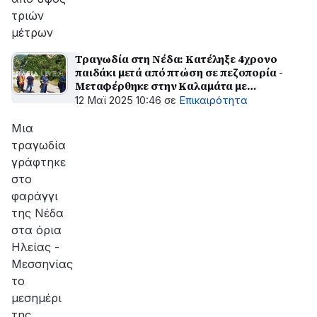
τριών
μέτρων
Τραγωδία στη Νέδα: Κατέληξε 4χρονο
παιδάκι μετά από πτώση σε πεζοπορία -
Μεταφέρθηκε στην Καλαμάτα με
ελικόπτερο
12 Μαϊ 2025 10:46
σε
Επικαιρότητα
Μια
τραγωδία
γράφτηκε
στο
φαράγγι
της Νέδα
στα όρια
Ηλείας -
Μεσσηνίας
το
μεσημέρι
της