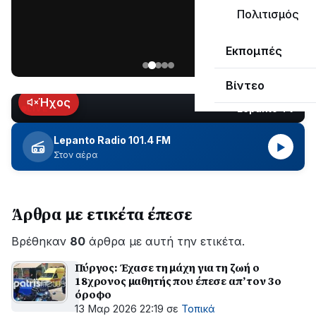
ΣΥΝΕΧΙΖΕΤΑΙ…
Πολιτισμός
Νέα
Εκπομπές
ανάρτηση
του
Βίντεο
Ανδρέα
Κωτσανά
Ήχος
Lepanto TV
LIVE
για
τα
Lepanto Radio 101.4 FM
▶
μεγάλα
Στον αέρα
έργα
του
Δήμου
Άρθρα με ετικέτα έπεσε
Βρέθηκαν
80
άρθρα με αυτή την ετικέτα.
Πύργος: Έχασε τη μάχη για τη ζωή ο
18χρονος μαθητής που έπεσε απ’ τον 3ο
όροφο
13 Μαρ 2026 22:19
σε
Τοπικά