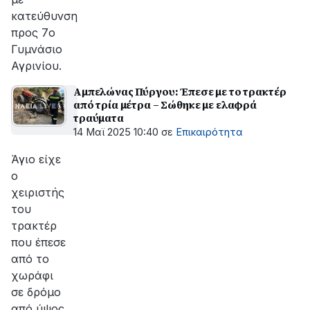
κατεύθυνση
προς 7ο
Γυμνάσιο
Αγρινίου.
Αμπελώνας Πύργου: Έπεσε με το τρακτέρ
από τρία μέτρα – Σώθηκε με ελαφρά
τραύματα
14 Μαϊ 2025 10:40
σε
Επικαιρότητα
Άγιο είχε
ο
χειριστής
του
τρακτέρ
που έπεσε
από το
χωράφι
σε δρόμο
από ύψος