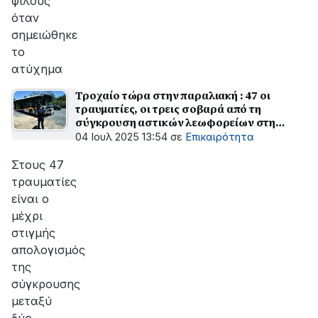
φίλους
όταν
σημειώθηκε
το
ατύχημα
Τροχαίο τώρα στην παραλιακή : 47 οι
τραυματίες, οι τρεις σοβαρά από τη
σύγκρουση αστικών λεωφορείων στη
Βούλα – Τι συνέβη
04 Ιουλ 2025 13:54
σε
Επικαιρότητα
Στους 47
τραυματίες
είναι ο
μέχρι
στιγμής
απολογισμός
της
σύγκρουσης
μεταξύ