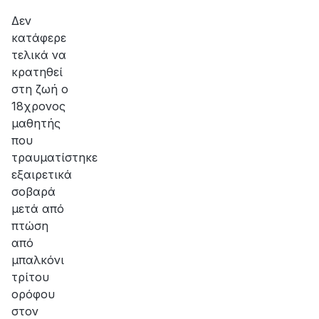
Δεν
κατάφερε
τελικά να
κρατηθεί
στη ζωή ο
18χρονος
μαθητής
που
τραυματίστηκε
εξαιρετικά
σοβαρά
μετά από
πτώση
από
μπαλκόνι
τρίτου
ορόφου
στον