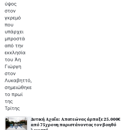
ύψος
στον
γκρεμό
που
υπάρχει
μπροστά
από την
εκκλησία
του Άη
Γιώργη
στον
Λυκαβηττό,
σημειώθηκε
το πρωί
της
Τρίτης
Δυτική Αχαΐα: Απατεώνας άρπαξε 25.000€
από 75χρονη παριστάνοντας τον βοηθό