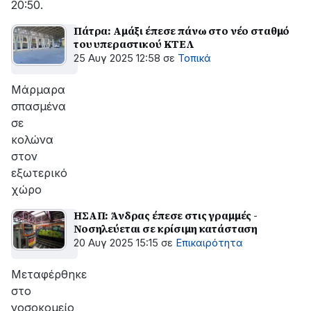
20:50.
Πάτρα: Αμάξι έπεσε πάνω στο νέο σταθμό
του υπεραστικού ΚΤΕΛ
25 Αυγ 2025 12:58
σε
Τοπικά
Μάρμαρα
σπασμένα
σε
κολώνα
στον
εξωτερικό
χώρο
ΗΣΑΠ: Άνδρας έπεσε στις γραμμές -
Νοσηλεύεται σε κρίσιμη κατάσταση
20 Αυγ 2025 15:15
σε
Επικαιρότητα
Μεταφέρθηκε
στο
νοσοκομείο