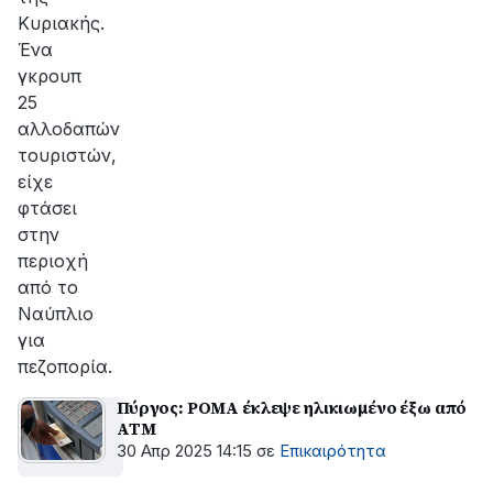
Κυριακής.
Ένα
γκρουπ
25
αλλοδαπών
τουριστών,
είχε
φτάσει
στην
περιοχή
από το
Ναύπλιο
για
πεζοπορία.
Πύργος: ΡΟΜΑ έκλεψε ηλικιωμένο έξω από
ΑΤΜ
30 Απρ 2025 14:15
σε
Επικαιρότητα