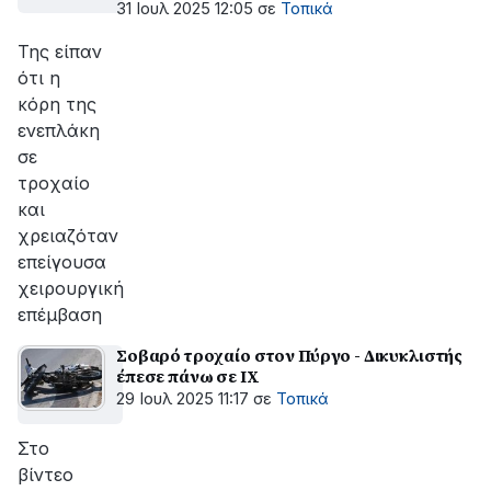
31 Ιουλ 2025 12:05
σε
Τοπικά
Της είπαν
ότι η
κόρη της
ενεπλάκη
σε
τροχαίο
και
χρειαζόταν
επείγουσα
χειρουργική
επέμβαση
Σοβαρό τροχαίο στον Πύργο - Δικυκλιστής
έπεσε πάνω σε ΙΧ
29 Ιουλ 2025 11:17
σε
Τοπικά
Στο
βίντεο