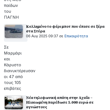
παίδων
του
ΠΑΓΝΗ
Κολλημένο το φέρι μποτ που έπεσε σε ξέρα
στα Στύρα
06 Αυγ 2025 09:37
σε
Επικαιρότητα
Σε
Μαρμάρι
και
Κάρυστο
διανυκτέρευσαν
οι 47 από
τους 105
επιβάτες
Νέα τηλεφωνική απάτη στην Αχαΐα –
Ηλικιωμένη παρέδωσε 5.000 ευρώ σε
αγνώστους