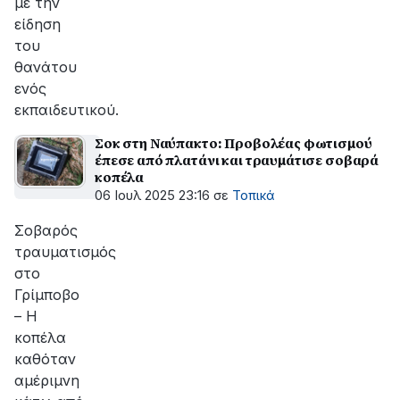
με την
είδηση
του
θανάτου
ενός
εκπαιδευτικού.
Σοκ στη Ναύπακτο: Προβολέας φωτισμού
έπεσε από πλατάνι και τραυμάτισε σοβαρά
κοπέλα
06 Ιουλ 2025 23:16
σε
Τοπικά
Σοβαρός
τραυματισμός
στο
Γρίμποβο
– Η
κοπέλα
καθόταν
αμέριμνη