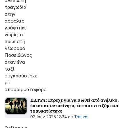
ανείπωτη
τραγωδία
στην
άσφαλτο
γράφτηκε
νωρίς το
πρωί στη
λεωφόρο
Ποσειδώνος
όταν ένα
ταξί
συγκρούστηκε
με
απορριμματοφόρο
ΠΑΤΡΑ: Ετρεχε για να σωθεί από ανήλικο,
έπεσε σε αυτοκίνητο, έσπασε το τζάμι και
τραυματίστηκε
03 Ιουν 2025 12:24
σε
Τοπικά