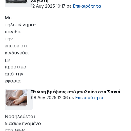
λογιστή
12 Αυγ 2025 10:17
σε
Επικαιρότητα
Με
τηλεφώνημα-
παγίδα
την
έπεισε ότι
κινδυνεύει
με
πρόστιμο
από την
εφορία
Πτώση βρέφους από μπαλκόνι στα Χανιά
08 Αυγ 2025 12:06
σε
Επικαιρότητα
Νοσηλεύεται
διασωληνομένο
στη ΜΕΘ