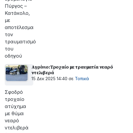
Πύργος –
Κατάκολο,
με
αποτέλεσμα
τον
τραυματισμό
του
οδηγού
Αγρίνιο:Τροχαίο με τραυματία νεαρό
ντελιβερά
15 Δεκ 2025 14:40
σε
Τοπικά
Σφοδρό
τροχαίο
ατύχημα
με θύμα
νεαρό
ντελιβερά