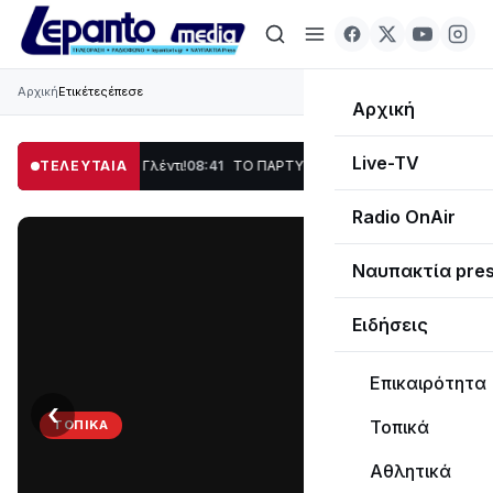
Αρχική
Ετικέτες
έπεσε
Αρχική
Live-TV
ση, Χορός & Γλέντι!
ΤΕΛΕΥΤΑΙΑ
08:41
ΤΟ ΠΑΡΤΥ ΣΥΝΕΧΙΖΕΤΑΙ…
19:47
Στο σκοτάδι με
Radio OnAir
Ναυπακτία pre
Ειδήσεις
Επικαιρότητα
‹
›
Τοπικά
ΤΟΠΙΚΆ
ΤΟ
Αθλητικά
ΠΑΡΤΥ