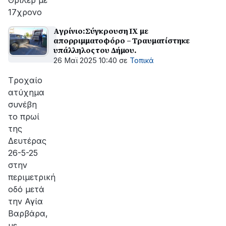
Θρίλερ με
17χρονο
Αγρίνιο:Σύγκρουση ΙΧ με
απορριμματοφόρο – Τραυματίστηκε
υπάλληλος του Δήμου.
26 Μαϊ 2025 10:40
σε
Τοπικά
Tροχαίο
ατύχημα
συνέβη
το πρωί
της
Δευτέρας
26-5-25
στην
περιμετρική
οδό μετά
την Αγία
Βαρβάρα,
με