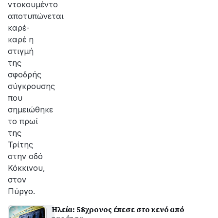
ντοκουμέντο
αποτυπώνεται
καρέ-
καρέ η
στιγμή
της
σφοδρής
σύγκρουσης
που
σημειώθηκε
το πρωί
της
Τρίτης
στην οδό
Κόκκινου,
στον
Πύργο.
Ηλεία: 58χρονος έπεσε στο κενό από