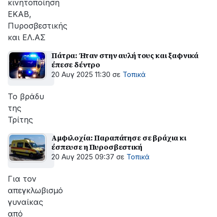
κινητοποίηση
ΕΚΑΒ,
Πυροσβεστικής
και ΕΛ.ΑΣ
Πάτρα: Ήταν στην αυλή τους και ξαφνικά
έπεσε δέντρο
20 Αυγ 2025 11:30
σε
Τοπικά
Το βράδυ
της
Τρίτης
Αμφιλοχία: Παραπάτησε σε βράχια κι
έσπευσε η Πυροσβεστική
20 Αυγ 2025 09:37
σε
Τοπικά
Για τον
απεγκλωβισμό
γυναίκας
από