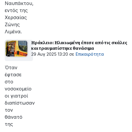
Ναυπάκτου,
εντός της
Χερσαίας
Ζώνης
Λιμένα.
Ηράκλειο: Ηλικιωμένη έπεσε από τις σκάλες
και τραυματίστηκε θανάσιμα
29 Αυγ 2025 13:20
σε
Επικαιρότητα
Όταν
έφτασε
στο
νοσοκομείο
οι γιατροί
διαπίστωσαν
τον
θάνατό
της