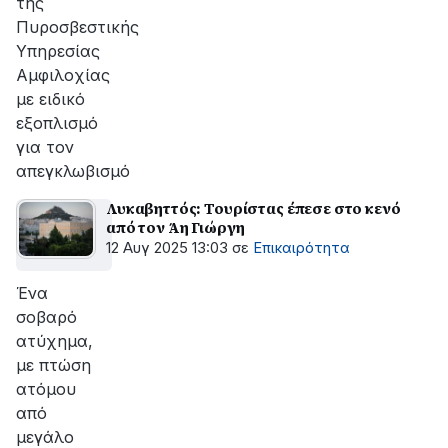
της
Πυροσβεστικής
Υπηρεσίας
Αμφιλοχίας
με ειδικό
εξοπλισμό
για τον
απεγκλωβισμό
Λυκαβηττός: Τουρίστας έπεσε στο κενό
από τον Άη Γιώργη
12 Αυγ 2025 13:03
σε
Επικαιρότητα
Ένα
σοβαρό
ατύχημα,
με πτώση
ατόμου
από
μεγάλο