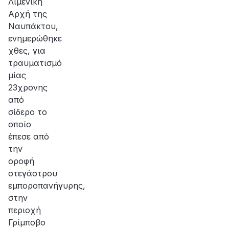
Λιμενική
Αρχή της
Ναυπάκτου,
ενημερώθηκε
χθες, για
τραυματισμό
μίας
23χρονης
από
σίδερο το
οποίο
έπεσε από
την
οροφή
στεγάστρου
εμποροπανήγυρης,
στην
περιοχή
Γρίμποβο