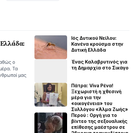
Ιός Δυτικού Νείλου:
 Ελλάδα:
Κανένα κρούσμα στην
Δυτική Ελλάδα
Ένας Καλαβρυτινός για
καθώς ο
τη Δημαρχία στο Σικάγο
µέρα. Τα
νθρωποί µας
Πάτρα: Viva Ρένα!
Ξεχωριστή η χθεσινή
μέρα για την
«οικογένεια» του
Συλλόγου «Άλμα Ζωής»
Περού : Οργή για το
βίντεο της σεξουαλικής
επίθεσης μαέστρου σε