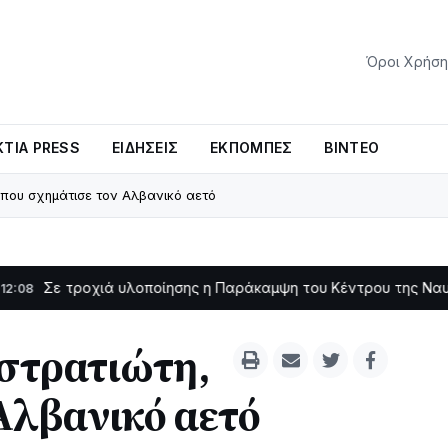
Όροι Χρήση
ΤΊΑ PRESS
ΕΙΔΉΣΕΙΣ
ΕΚΠΟΜΠΈΣ
ΒΊΝΤΕΟ
 που σχημάτισε τον Αλβανικό αετό
οχιά υλοποίησης η Παράκαμψη του Κέντρου της Ναυπάκτου
11:11
 στρατιώτη,
Αλβανικό αετό