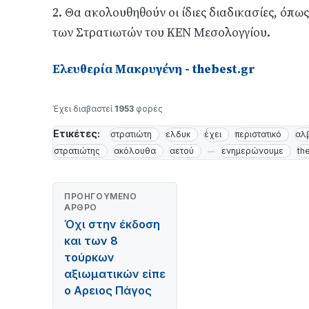
2. Θα ακολουθηθούν οι ίδιες διαδικασίες, όπως
των Στρατιωτών του ΚΕΝ Μεσολογγίου.
Ελευθερία Μακρυγένη - thebest.gr
Έχει διαβαστεί
1953
φορές
Ετικέτες:
στρατιώτη
ελδυκ
έχει
περιστατικό
αλ
στρατιώτης
ακόλουθα
αετού
ενημερώνουμε
th
ΠΡΟΗΓΟΎΜΕΝΟ
ΆΡΘΡΟ
Όχι στην έκδοση
και των 8
τούρκων
αξιωματικών είπε
ο Αρειος Πάγος