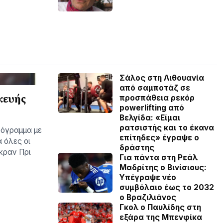
Σάλος στη Λιθουανία
από σαμποτάζ σε
κευής
προσπάθεια ρεκόρ
powerlifting από
Βελγίδα: «Είμαι
ρατσιστής και το έκανα
ρόγραμμα με
επίτηδες» έγραψε ο
 όλες οι
δράστης
κραν Πρι
Για πάντα στη Ρεάλ
Μαδρίτης ο Βινίσιους:
Yπέγραψε νέο
συμβόλαιο έως το 2032
ο Βραζιλιάνος
Γκολ ο Παυλίδης στη
εξάρα της Μπενφίκα