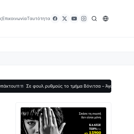
ς
Επικοινωνία
Ταυτότητα
Σε φουλ ρυθμούς το τμήμα Βόνιτσα – Άγιος Νικόλαος | Αυτοψί