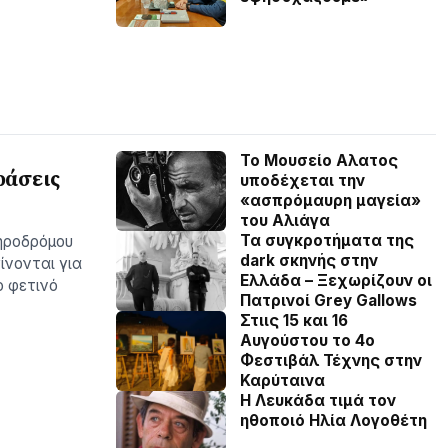
Το Μουσείο Αλατος
ράσεις
υποδέχεται την
«ασπρόμαυρη μαγεία»
του Αλιάγα
Τα συγκροτήματα της
ηροδρόμου
dark σκηνής στην
ίνονται για
Ελλάδα – Ξεχωρίζουν οι
ο φετινό
Πατρινοί Grey Gallows
Στιις 15 και 16
Αυγούστου το 4ο
Φεστιβάλ Τέχνης στην
Καρύταινα
Η Λευκάδα τιμά τον
ηθοποιό Ηλία Λογοθέτη