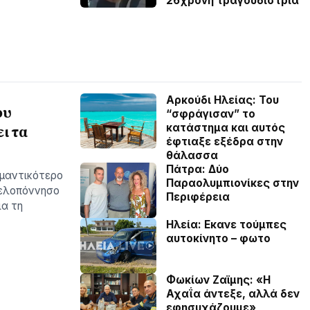
26χρονη τραγουδίστρια
Αρκούδι Ηλείας: Του
ου
“σφράγισαν” το
κατάστημα και αυτός
ι τα
έφτιαξε εξέδρα στην
θάλασσα
Πάτρα: Δύο
ημαντικότερο
Παραολυμπιονίκες στην
Πελοπόννησο
Περιφέρεια
ια τη
Ηλεία: Εκανε τούμπες
αυτοκίνητο – φωτο
Φωκίων Ζαϊμης: «Η
Αχαΐα άντεξε, αλλά δεν
εφησυχάζουµε»