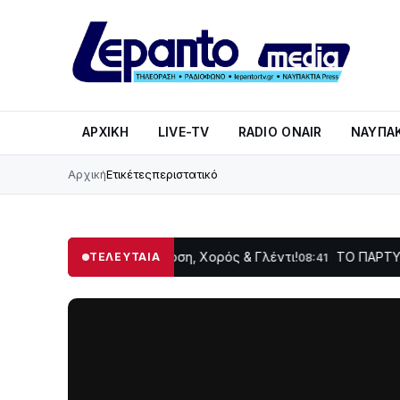
ΑΡΧΙΚΉ
LIVE-TV
RADIO ONAIR
ΝΑΥΠΑΚ
Αρχική
Ετικέτες
περιστατικό
 Δωρίδας: Παράδοση, Χορός & Γλέντι!
ΤΟ ΠΑΡΤΥ ΣΥΝΕΧΙΖΕ
ΤΕΛΕΥΤΑΙΑ
08:41