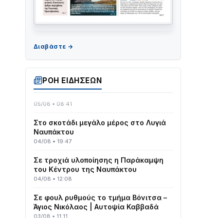
Γιορτή της Τράτας 2026 | Ερατεινή
Δωρίδας: Παράδοση, Χορός & Γλέντι!
08/08 • 12:01
ΡΟΗ ΕΙΔΗΣΕΩΝ
ΤΟ ΠΑΡΤΥ ΣΥΝΕΧΙΖΕΤΑΙ…
05/08 • 08:41
Στο σκοτάδι μεγάλο μέρος στο Λυγιά
Ναυπάκτου
04/08 • 19:47
Σε τροχιά υλοποίησης η Παράκαμψη
του Κέντρου της Ναυπάκτου
04/08 • 12:08
Σε φουλ ρυθμούς το τμήμα Βόνιτσα –
Άγιος Νικόλαος | Αυτοψία Καββαδά
03/08 • 11:11