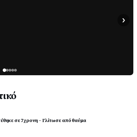
›
τικό
τέθηκε σε 7χρονη – Γλίτωσε από θαύμα