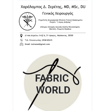
Ενισχύεται η Πολιτική Προστασία στο
Δήμο Αγρινίου με δύο νέα υδροφόρα
οχήματα
02/08 • 18:26
Διαβάστε την «Ναυπακτία» που
κυκλοφορεί
31/07 • 08:16
Δωρίδα για Όλους: «Καμία εκχώρηση
των νερών στην ΕΥΔΑΠ»
28/07 • 21:46
Διαβάστε την «Ναυπακτία» που
κυκλοφορεί
24/07 • 11:31