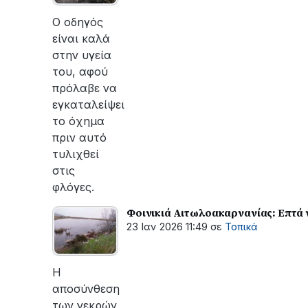
Ο οδηγός
είναι καλά
στην υγεία
του, αφού
πρόλαβε να
εγκαταλείψει
το όχημα
πριν αυτό
τυλιχθεί
στις
φλόγες.
Φοινικιά Αιτωλοακαρνανίας: Επτά
23 Ιαν 2026 11:49
σε
Τοπικά
H
αποσύνθεση
των νεκρών