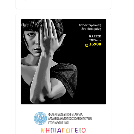
Με Αρχιερατική Λαμπρότητα η
Πανήγυρη της Μεταμορφώσεως του
Σωτήρος στο Γολέμι
03/08 • 07:45
Ενισχύεται η Πολιτική Προστασία στο
Δήμο Αγρινίου με δύο νέα υδροφόρα
οχήματα
02/08 • 18:26
Διαβάστε την «Ναυπακτία» που
κυκλοφορεί
31/07 • 08:16
Δωρίδα για Όλους: «Καμία εκχώρηση
των νερών στην ΕΥΔΑΠ»
28/07 • 21:46
Διαβάστε την «Ναυπακτία» που
κυκλοφορεί
24/07 • 11:31
Γιορτή της Τράτας 2026 | Ερατεινή