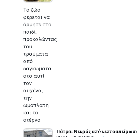
Το ζώο
φέρεται να
όρμησε στο
παιδί,
προκαλώντας
του
τραύματα
από
δαγκώματα
στο αυτί,
τον
αυχένα,
την
ωμοπλάτη
και το
στέρνο.
Πάτρα: Νεκρός από λεπτοσπείρωση