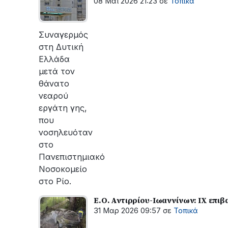
08 Μαϊ 2026 21:23
σε
Τοπικά
Συναγερμός
στη Δυτική
Ελλάδα
μετά τον
θάνατο
νεαρού
εργάτη γης,
που
νοσηλευόταν
στο
Πανεπιστημιακό
Νοσοκομείο
στο Ρίο.
Ε.Ο. Αντιρρίου-Ιωαννίνων: ΙΧ επιβ
31 Μαρ 2026 09:57
σε
Τοπικά