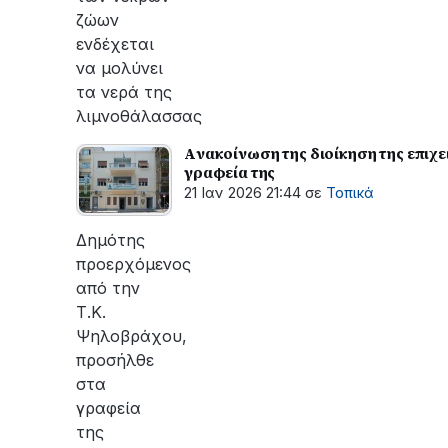
ζώων
ενδέχεται
να μολύνει
τα νερά της
λιμνοθάλασσας
Aνακοίνωση της διοίκηση της επιχε
γραφεία της
21 Ιαν 2026 21:44
σε
Τοπικά
Δημότης
προερχόμενος
από την
Τ.Κ.
Ψηλοβράχου,
προσήλθε
στα
γραφεία
της