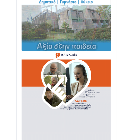
Δωρίδας: Παράδοση, Χορός & Γλέντι!
08/08 • 12:01
ΤΟ ΠΑΡΤΥ ΣΥΝΕΧΙΖΕΤΑΙ…
05/08 • 08:41
Στο σκοτάδι μεγάλο μέρος στο Λυγιά
Ναυπάκτου
04/08 • 19:47
Σε τροχιά υλοποίησης η Παράκαμψη
του Κέντρου της Ναυπάκτου
04/08 • 12:08
Σε φουλ ρυθμούς το τμήμα Βόνιτσα –
Άγιος Νικόλαος | Αυτοψία Καββαδά
03/08 • 11:11
Με Αρχιερατική Λαμπρότητα η
Πανήγυρη της Μεταμορφώσεως του
Σωτήρος στο Γολέμι
03/08 • 07:45