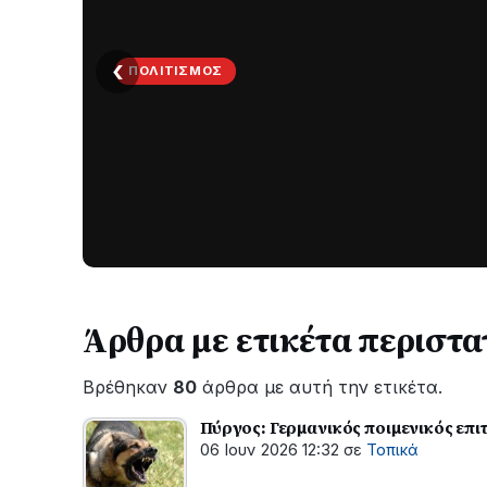
ΤΟΠΙΚΆ
‹
ΤΟ
ΠΑΡΤΥ
ΣΥΝΕΧΙΖΕΤΑΙ…
Νέα
ανάρτηση
του
Ανδρέα
Κωτσανά
για
Άρθρα με ετικέτα περιστα
τα
μεγάλα
Βρέθηκαν
80
άρθρα με αυτή την ετικέτα.
έργα
του
Πύργος: Γερμανικός ποιμενικός επι
Δήμου
06 Ιουν 2026 12:32
σε
Τοπικά