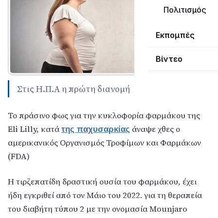
Πολιτισμός
Εκπομπές
Βίντεο
Στις Η.Π.Α η πρώτη διανομή
Το πράσινο φως για την κυκλοφορία φαρμάκου της
Eli Lilly, κατά
άναψε χθες ο
της παχυσαρκίας
αμερικανικός Οργανισμός Τροφίμων και Φαρμάκων
(FDA)
Η τιρζεπατίδη δραστική ουσία του φαρμάκου, έχει
ήδη εγκριθεί από τον Μάιο του 2022. για τη θεραπεία
του διαβήτη τύπου 2 με την ονομασία Mounjaro