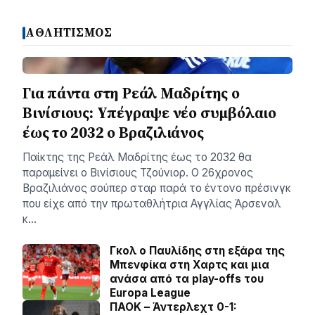
ΑΘΛΗΤΙΣΜΟΣ
Για πάντα στη Ρεάλ Μαδρίτης ο
Βινίσιους: Yπέγραψε νέο συμβόλαιο
έως το 2032 ο Βραζιλιάνος
Παίκτης της Ρεάλ Μαδρίτης έως το 2032 θα
παραμείνει ο Βινίσιους Τζούνιορ. Ο 26χρονος
Βραζιλιάνος σούπερ σταρ παρά το έντονο πρέσινγκ
που είχε από την πρωταθλήτρια Αγγλίας Άρσεναλ
κ…
Γκολ ο Παυλίδης στη εξάρα της
Μπενφίκα στη Χαρτς και μια
ανάσα από τα play-offs του
Europa League
ΠΑΟΚ – Άντερλεχτ 0-1: