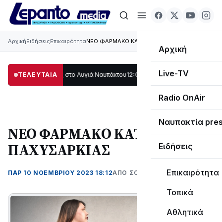
Αρχική
Ειδήσεις
Επικαιρότητα
ΝΕΟ ΦΑΡΜΑΚΟ ΚΑΤΑ ΤΗΣ ΠΑΧΥΣΑΡΚΙΑΣ
Αρχική
Live-TV
εγάλο μέρος στο Λυγιά Ναυπάκτου
ΤΕΛΕΥΤΑΙΑ
12:08
Σε τροχιά υλοποίησης η Παράκαμψ
Radio OnAir
Ναυπακτία pre
ΝΕΟ ΦΑΡΜΑΚΟ ΚΑΤΑ ΤΗΣ
ΠΑΧΥΣΑΡΚΙΑΣ
Ειδήσεις
Επικαιρότητα
ΠΑΡ 10 ΝΟΕΜΒΡΊΟΥ 2023 18:12
ΑΠΌ ΣΟΦΙΑ ΚΑΥΚΟΠΟΥΛΟΥ
Τοπικά
Αθλητικά