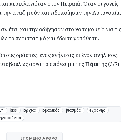
και περιπλανιόταν στον Πειραιά. Όταν οι γονείς
α την αναζητούν και ειδοποίησαν την Αστυνομία.
ανιέται και την οδήγησαν στο νοσοκομείο για τις
ιλε το περιστατικό και έδωσε κατάθεση.
τους δράστες, ένας ενήλικας κι ένας ανήλικος,
 αυτοβούλως αργά το απόγευμα της Πέμπτης (3/7)
νη
εκεί
αρχικά
ομαδικός
βιασμός
14χρονης
τηγορούνται
ΕΠΌΜΕΝΟ ΆΡΘΡΟ