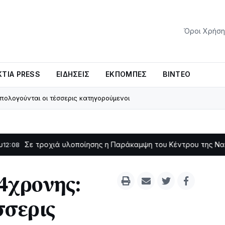
Όροι Χρήση
ΤΊΑ PRESS
ΕΙΔΉΣΕΙΣ
ΕΚΠΟΜΠΈΣ
ΒΊΝΤΕΟ
πολογούνται οι τέσσερις κατηγορούμενοι
ροχιά υλοποίησης η Παράκαμψη του Κέντρου της Ναυπάκτου
11:
4χρονης:
σσερις