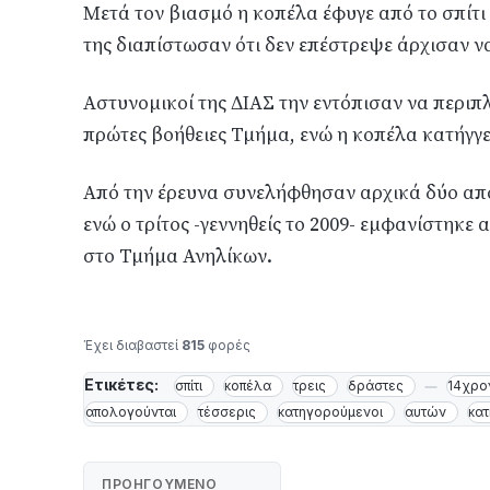
Μετά τον βιασμό η κοπέλα έφυγε από το σπίτι 
της διαπίστωσαν ότι δεν επέστρεψε άρχισαν ν
Αστυνομικοί της ΔΙΑΣ την εντόπισαν να περιπλ
πρώτες βοήθειες Τμήμα, ενώ η κοπέλα κατήγγε
Από την έρευνα συνελήφθησαν αρχικά δύο από 
ενώ ο τρίτος -γεννηθείς το 2009- εμφανίστηκε
στο Τμήμα Ανηλίκων.
Έχει διαβαστεί
815
φορές
Ετικέτες:
σπίτι
κοπέλα
τρεις
δράστες
14χρο
απολογούνται
τέσσερις
κατηγορούμενοι
αυτών
κα
ΠΡΟΗΓΟΎΜΕΝΟ