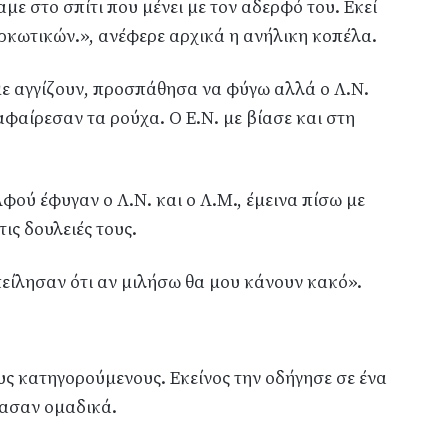
με στο σπίτι που μένει με τον αδερφό του. Εκεί
αρκωτικών.», ανέφερε αρχικά η ανήλικη κοπέλα.
 με αγγίζουν, προσπάθησα να φύγω αλλά ο Λ.Ν.
αφαίρεσαν τα ρούχα. Ο Ε.Ν. με βίασε και στη
φού έφυγαν ο Λ.Ν. και ο Λ.Μ., έμεινα πίσω με
ις δουλειές τους.
πείλησαν ότι αν μιλήσω θα μου κάνουν κακό».
ς κατηγορούμενους. Εκείνος την οδήγησε σε ένα
ίασαν ομαδικά.