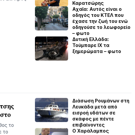
Καρατσώρης
Αχαϊα: Αυτός είναι ο
οδηγός του ΚΤΕΛ που
έχασε την ζωή του ενώ
οδηγούσε το λεωφορείο
– φωτο
Δυτική Ελλάδα:
Τούμπαρε ΙΧ τα
ξημερώματα – φωτο
Διάσωση Ρουμάνων στη
ίτσης
Λευκάδα μετά από
εισροή υδάτων σε
υστο
σκάφος με πέντε
επιβαίνοντες
θος το
Ο Χαράλαμπος
ε το