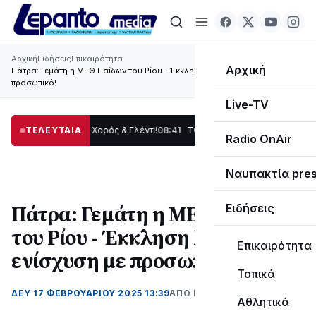
Αρχική
Ειδήσεις
Επικαιρότητα
Αρχική
Πάτρα: Γεμάτη η ΜΕΘ Παίδων του Ρίου - Έκκληση Ηλιάδη για ενίσχυση με
προσωπικό!
Live-TV
 Παράδοση, Χορός & Γλέντι!
ΤΕΛΕΥΤΑΙΑ
08:41
ΤΟ ΠΑΡΤΥ ΣΥΝΕΧΙΖΕΤΑΙ…
19:47
Στο σκο
Radio OnAir
Ναυπακτία pre
Πάτρα: Γεμάτη η ΜΕΘ Παίδων
Ειδήσεις
του Ρίου - Έκκληση Ηλιάδη για
Επικαιρότητα
ενίσχυση με προσωπικό!
Τοπικά
ΔΕΥ 17 ΦΕΒΡΟΥΑΡΊΟΥ 2025 13:39
ΑΠΌ ΜΑΝΤΩ ΚΑΠΕΝΤΖΩΝΗ
Αθλητικά