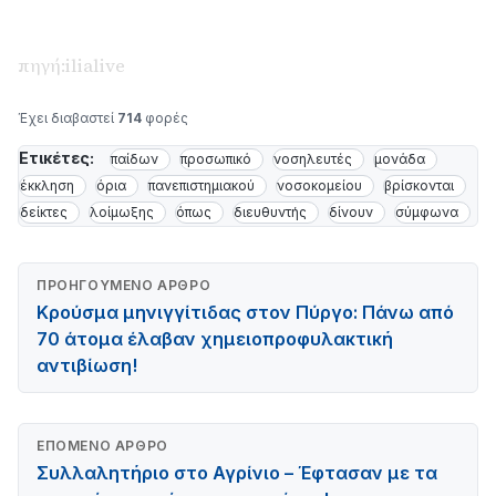
πηγή:ilialive
Έχει διαβαστεί
714
φορές
Ετικέτες:
παίδων
προσωπικό
νοσηλευτές
μονάδα
έκκληση
όρια
πανεπιστημιακού
νοσοκομείου
βρίσκονται
δείκτες
λοίμωξης
όπως
διευθυντής
δίνουν
σύμφωνα
ΠΡΟΗΓΟΎΜΕΝΟ ΆΡΘΡΟ
Κρούσμα μηνιγγίτιδας στον Πύργο: Πάνω από
70 άτομα έλαβαν χημειοπροφυλακτική
αντιβίωση!
ΕΠΌΜΕΝΟ ΆΡΘΡΟ
Συλλαλητήριο στο Αγρίνιο – Έφτασαν με τα