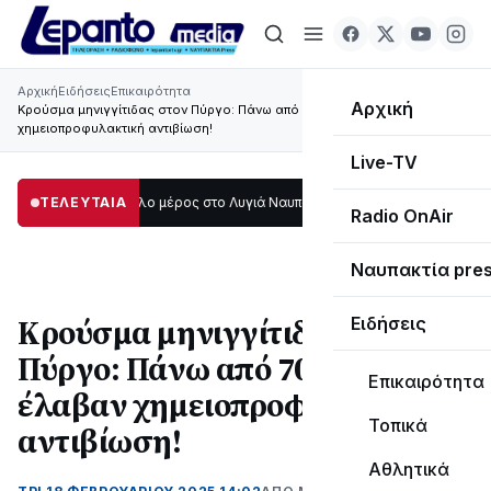
Αρχική
Ειδήσεις
Επικαιρότητα
Αρχική
Κρούσμα μηνιγγίτιδας στον Πύργο: Πάνω από 70 άτομα έλαβαν
χημειοπροφυλακτική αντιβίωση!
Live-TV
κοτάδι μεγάλο μέρος στο Λυγιά Ναυπάκτου
ΤΕΛΕΥΤΑΙΑ
12:08
Σε τροχιά υλοποίησης η Π
Radio OnAir
Ναυπακτία pre
Κρούσμα μηνιγγίτιδας στον
Ειδήσεις
Πύργο: Πάνω από 70 άτομα
Επικαιρότητα
έλαβαν χημειοπροφυλακτική
Τοπικά
αντιβίωση!
Αθλητικά