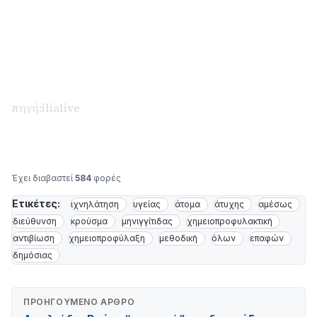
πηγή:ilialive
Έχει διαβαστεί
584
φορές
Ετικέτες:
ιχνηλάτηση
υγείας
άτομα
άτυχης
αμέσως
διεύθυνση
κρούσμα
μηνιγγίτιδας
χημειοπροφυλακτική
αντιβίωση
χημειοπροφύλαξη
μεθοδική
όλων
επαφών
δημόσιας
ΠΡΟΗΓΟΎΜΕΝΟ ΆΡΘΡΟ