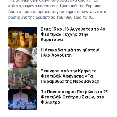
Η ελληνική dark σκηνή αποτελεί ένα από τα πιο
καλά κρυμμένα underground μυστικά της Ευρώπης.
Από τα πρωτοποριακά συγκροτήματα new wave και
post-punk της δεκαετίας του 1980 έως τα σ…
Στιις 15 και 16 Αυγούστου το 4ο
Φεστιβάλ Τέχνης στην
Καρύταινα
Η Λευκάδα τιμά τον ηθοποιό
Ηλία Λογοθέτη
Ξεκίνησε από την Κρήνη το
Φεστιβάλ Αφήγησης «Τα
Παραμύθια της Νερομάνας»
Το Πανεπιστήμιο Πατρών στο 2°
Φεστιβάλ Θεάτρου Σκιών, στα
Φιλιατρά