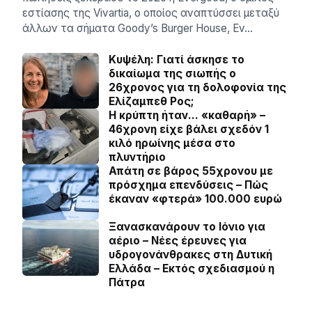
εστίασης της Vivartia, ο οποίος αναπτύσσει μεταξύ
άλλων τα σήματα Goody’s Burger House, Ev…
Κυψέλη: Γιατί άσκησε το
δικαίωμα της σιωπής ο
26χρονος για τη δολοφονία της
Ελίζαμπεθ Ρος;
Η κρύπτη ήταν… «καθαρή» –
46χρονη είχε βάλει σχεδόν 1
κιλό ηρωίνης μέσα στο
πλυντήριο
Απάτη σε βάρος 55χρονου με
πρόσχημα επενδύσεις – Πώς
έκαναν «φτερά» 100.000 ευρώ
Ξανασκανάρουν το Ιόνιο για
αέριο – Νέες έρευνες για
υδρογονάνθρακες στη Δυτική
Ελλάδα – Εκτός σχεδιασμού η
Πάτρα