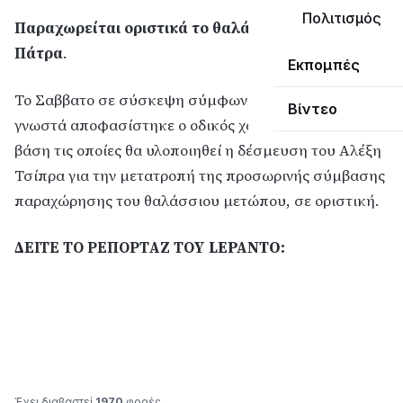
Πολιτισμός
Παραχωρείται οριστικά το θαλάσσιο μέτωπο στην
Πάτρα
.
Εκπομπές
Το Σαββατο σε σύσκεψη σύμφωνα με τα όσα έγιναν
Βίντεο
γνωστά αποφασίστηκε ο οδικός χάρτης ενεργειών με
βάση τις οποίες θα υλοποιηθεί η δέσμευση του Αλέξη
Τσίπρα για την μετατροπή της προσωρινής σύμβασης
παραχώρησης του θαλάσσιου μετώπου, σε οριστική.
ΔΕΙΤΕ ΤΟ ΡΕΠΟΡΤΑΖ ΤΟΥ LEPANTO:
Έχει διαβαστεί
1970
φορές