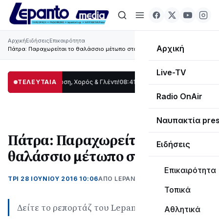
Αρχική
Ειδήσεις
Επικαιρότητα
Αρχική
Πάτρα: Παραχωρείται το θαλάσσιο μέτωπο στον Δήμο
Live-TV
ρίδας: Παράδοση, Χορός & Γλέντι!
ΤΕΛΕΥΤΑΙΑ
08:41
ΤΟ ΠΑΡΤΥ ΣΥΝΕΧΙΖΕΤΑΙ…
19:47
Στ
Radio OnAir
Ναυπακτία pre
Πάτρα: Παραχωρείται το
Ειδήσεις
θαλάσσιο μέτωπο στον Δήμο
Επικαιρότητα
ΤΡΊ 28 ΙΟΥΝΊΟΥ 2016 10:06
ΑΠΌ LEPANTO RTV
Τοπικά
Δείτε το ρεπορτάζ του Lepanto
Αθλητικά