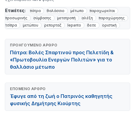
Ετικέτες:
πάτρα
θαλάσσιο
μέτωπο
παραχωρείται
προσωρινής
σύμβασης
μετατροπή
αλέξη
παραχώρησης
τσίπρα
μετώπου
ρεπορταζ
lepanto
δειτε
οριστική
ΠΡΟΗΓΟΎΜΕΝΟ ΆΡΘΡΟ
Πάτρα: Βολές Σπαρτινού προς Πελετίδη &
«Πρωτοβουλία Ενεργών Πολιτών» για το
θαλλάσιο μέτωπο
ΕΠΌΜΕΝΟ ΆΡΘΡΟ
Έφυγε από τη ζωή ο Πατρινός καθηγητής
φυσικής Δημήτρης Κιούρτης