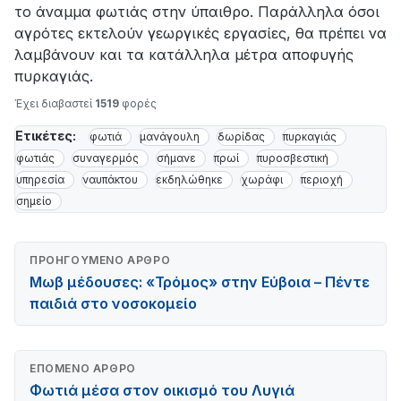
το άναμμα φωτιάς στην ύπαιθρο. Παράλληλα όσοι
αγρότες εκτελούν γεωργικές εργασίες, θα πρέπει να
λαμβάνουν και τα κατάλληλα μέτρα αποφυγής
πυρκαγιάς.
Έχει διαβαστεί
1519
φορές
Ετικέτες:
φωτιά
μανάγουλη
δωρίδας
πυρκαγιάς
φωτιάς
συναγερμός
σήμανε
πρωί
πυροσβεστική
υπηρεσία
ναυπάκτου
εκδηλώθηκε
χωράφι
περιοχή
σημείο
ΠΡΟΗΓΟΎΜΕΝΟ ΆΡΘΡΟ
Μωβ μέδουσες: «Τρόμος» στην Εύβοια – Πέντε
παιδιά στο νοσοκομείο
ΕΠΌΜΕΝΟ ΆΡΘΡΟ
Φωτιά μέσα στον οικισμό του Λυγιά