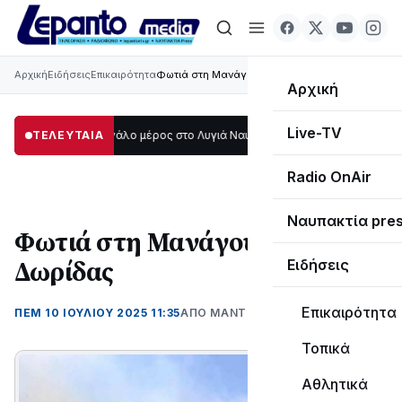
Αρχική
Ειδήσεις
Επικαιρότητα
Φωτιά στη Μανάγουλη Δωρίδας
Αρχική
Live-TV
 σκοτάδι μεγάλο μέρος στο Λυγιά Ναυπάκτου
ΤΕΛΕΥΤΑΙΑ
12:08
Σε τροχιά υλοποίησης 
Radio OnAir
Ναυπακτία pre
Φωτιά στη Μανάγουλη
Δωρίδας
Ειδήσεις
Επικαιρότητα
ΠΕΜ 10 ΙΟΥΛΊΟΥ 2025 11:35
ΑΠΌ ΜΑΝΤΩ ΚΑΠΕΝΤΖΩΝΗ
Τοπικά
Αθλητικά