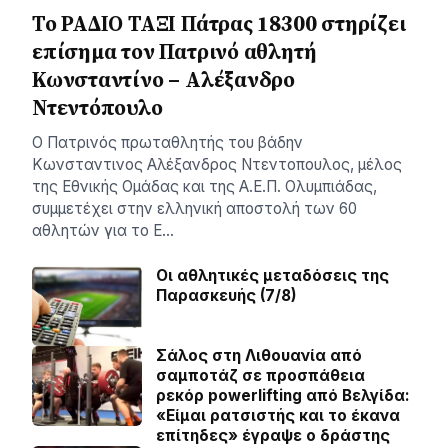
Το ΡΑΔΙΟ ΤΑΞΙ Πάτρας 18300 στηρίζει
επίσημα τον Πατρινό αθλητή
Κωνσταντίνο – Αλέξανδρο
Ντεντόπουλο
Ο Πατρινός πρωταθλητής του βάδην
Κωνσταντινος Αλέξανδρος Ντεντοπουλος, μέλος
της Εθνικής Ομάδας και της Α.Ε.Π. Ολυμπιάδας,
συμμετέχει στην ελληνική αποστολή των 60
αθλητών για το Ε…
Οι αθλητικές μεταδόσεις της
Παρασκευής (7/8)
Σάλος στη Λιθουανία από
σαμποτάζ σε προσπάθεια
ρεκόρ powerlifting από Βελγίδα:
«Είμαι ρατσιστής και το έκανα
επίτηδες» έγραψε ο δράστης