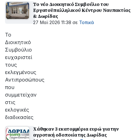
Το νέο Διοικητικό Συμβούλιο του
Εργατοϋπαλληλικού Κέντρου Ναυπακτίας
& Δωρίδας
27 Μαϊ 2026 11:38
σε
Τοπικά
Το
Διοικητικό
Συμβούλιο
ευχαριστεί
τους
εκλεγμένους
Αντιπροσώπους
που
συμμετείχαν
στις
εκλογικές
διαδικασίες
Χάθηκαν 3 εκατομμύρια ευρώ για την
αγροτική οδοποιία της Δωρίδας