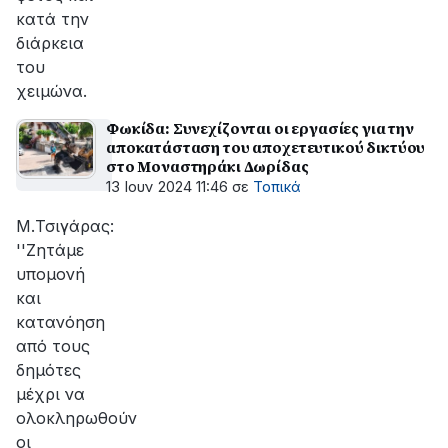
κατά την
διάρκεια
του
χειμώνα.
Φωκίδα: Συνεχίζονται οι εργασίες για την
αποκατάσταση του αποχετευτικού δικτύου
στο Μοναστηράκι Δωρίδας
13 Ιουν 2024 11:46
σε
Τοπικά
Μ.Τσιγάρας:
''Ζητάμε
υπομονή
και
κατανόηση
από τους
δημότες
μέχρι να
ολοκληρωθούν
οι