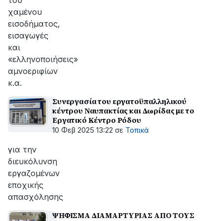
του
χαμένου
εισοδήματος,
εισαγωγές
και
«ελληνοποιήσεις»
αμνοεριφίων
κ.α.
Συνεργασία του εργατοϋπαλληλικού
κέντρου Ναυπακτίας και Δωρίδας με το
Εργατικό Κέντρο Ρόδου
10 Φεβ 2025 13:22
σε
Τοπικά
για την
διευκόλυνση
εργαζομένων
εποχικής
απασχόλησης
ΨΗΦΙΣΜΑ ΔΙΑΜΑΡΤΥΡΙΑΣ ΑΠΟ ΤΟΥΣ