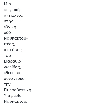
αποκατάσταση
Μια
της
εκτροπή
βλάβης
οχήματος
στην
εθνική
οδό
Ναυπάκτου–
Ιτέας,
στο ύψος
του
Μαραθιά
Δωρίδας,
έθεσε σε
συναγερμό
την
Πυροσβεστική
Υπηρεσία
Ναυπάκτου.