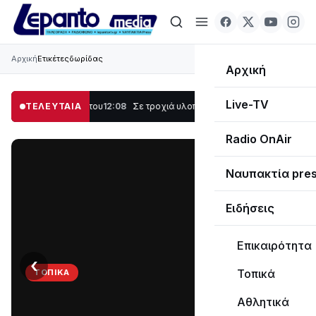
Αρχική
Ετικέτες
δωρίδας
Αρχική
Live-TV
υγιά Ναυπάκτου
ΤΕΛΕΥΤΑΙΑ
12:08
Σε τροχιά υλοποίησης η Παράκαμψη του Κέντρου της
Radio OnAir
Ναυπακτία pre
Ειδήσεις
Επικαιρότητα
‹
›
Τοπικά
ΤΟΠΙΚΆ
Στο
Αθλητικά
σκοτάδι