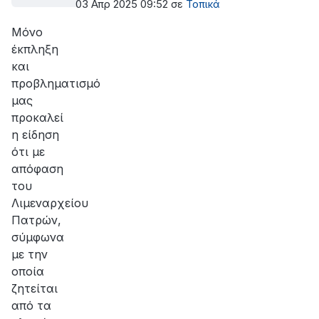
- Αντιρρίου
03 Απρ 2025 09:52
σε
Τοπικά
Μόνο
έκπληξη
και
προβληματισμό
μας
προκαλεί
η είδηση
ότι με
απόφαση
του
Λιμεναρχείου
Πατρών,
σύμφωνα
με την
οποία
ζητείται
από τα