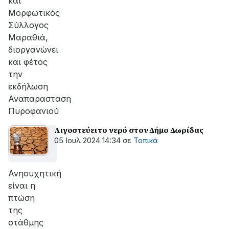
και
Μορφωτικός
Σύλλογος
Μαραθιά,
διοργανώνει
και φέτος
την
εκδήλωση
Αναπαρασταση
Πυροφανιού
Λιγοστεύει το νερό στον Δήμο Δωρίδας
05 Ιουλ 2024 14:34
σε
Τοπικά
Ανησυχητική
είναι η
πτώση
της
στάθμης