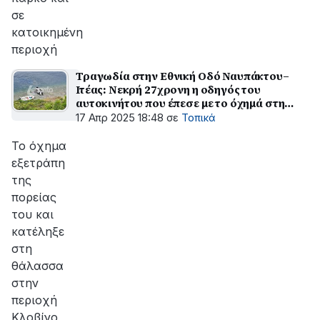
σε
κατοικημένη
περιοχή
Τραγωδία στην Εθνική Οδό Ναυπάκτου–
Ιτέας: Νεκρή 27χρονη η οδηγός του
αυτοκινήτου που έπεσε με το όχημά στη
Θάλασσα
17 Απρ 2025 18:48
σε
Τοπικά
Το όχημα
εξετράπη
της
πορείας
του και
κατέληξε
στη
θάλασσα
στην
περιοχή
Κλοβίνο