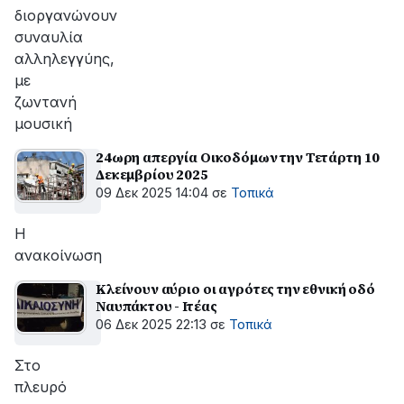
διοργανώνουν
συναυλία
αλληλεγγύης,
με
ζωντανή
μουσική
24ωρη απεργία Οικοδόμων την Τετάρτη 10
Δεκεμβρίου 2025
09 Δεκ 2025 14:04
σε
Τοπικά
Η
ανακοίνωση
Κλείνουν αύριο οι αγρότες την εθνική οδό
Ναυπάκτου - Ιτέας
06 Δεκ 2025 22:13
σε
Τοπικά
Στο
πλευρό