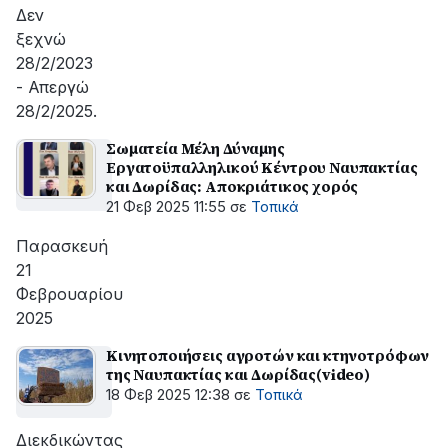
Δεν
ξεχνώ
28/2/2023
- Απεργώ
28/2/2025.
Σωματεία Μέλη Δύναμης
Εργατοϋπαλληλικού Κέντρου Ναυπακτίας
και Δωρίδας: Αποκριάτικος χορός
21 Φεβ 2025 11:55
σε
Τοπικά
Παρασκευή
21
Φεβρουαρίου
2025
Κινητοποιήσεις αγροτών και κτηνοτρόφων
της Ναυπακτίας και Δωρίδας(video)
18 Φεβ 2025 12:38
σε
Τοπικά
Διεκδικώντας