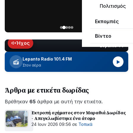
μεγάλο
Πολιτισμός
μέρος
Χωρίς
στο
Εκπομπές
ηλεκτροδότηση
Λυγιά
οι
Ναυπάκτου
Βίντεο
περιοχές
εδώ
Ήχος
Lepanto TV
LIVE
και
περίπου
Lepanto Radio 101.4 FM
▶
δύο
Στον αέρα
ώρες
–
Σε
Άρθρα με ετικέτα δωρίδας
εξέλιξη
οι
Βρέθηκαν
εργασίες
65
άρθρα με αυτή την ετικέτα.
του
Εκτροπή οχήματος στον Μαραθιά Δωρίδας
ΔΕΔΔΗΕ
- Απεγκλωβίστηκε ένα άτομο
για
24 Ιουν 2026 09:56
σε
Τοπικά
την