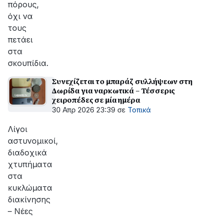
πόρους,
όχι να
τους
πετάει
στα
σκουπίδια.
Συνεχίζεται το μπαράζ συλλήψεων στη
Δωρίδα για ναρκωτικά – Τέσσερις
χειροπέδες σε μία ημέρα
30 Απρ 2026 23:39
σε
Τοπικά
Λίγοι
αστυνομικοί,
διαδοχικά
χτυπήματα
στα
κυκλώματα
διακίνησης
– Νέες