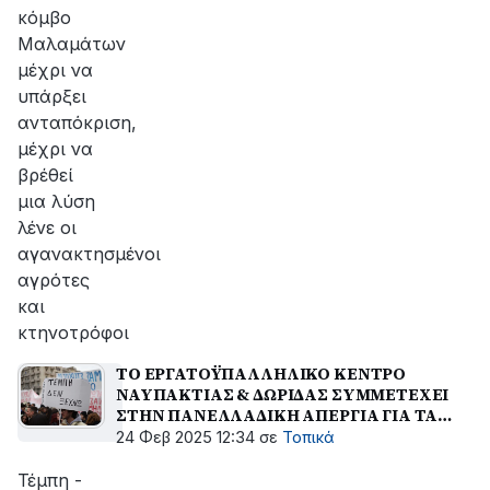
κόμβο
Μαλαμάτων
μέχρι να
υπάρξει
ανταπόκριση,
μέχρι να
βρέθεί
μια λύση
λένε οι
αγανακτησμένοι
αγρότες
και
κτηνοτρόφοι
TO ΕΡΓΑΤΟΫΠΑΛΛΗΛΙΚΟ ΚΕΝΤΡΟ
ΝΑΥΠΑΚΤΙΑΣ & ΔΩΡΙΔΑΣ ΣΥΜΜΕΤΕΧΕΙ
ΣΤΗΝ ΠΑΝΕΛΛΑΔΙΚΗ ΑΠΕΡΓΙΑ ΓΙΑ ΤΑ
ΘΥΜΑΤΑ ΤΩΝ ΤΕΜΠΩΝ
24 Φεβ 2025 12:34
σε
Τοπικά
Τέμπη -