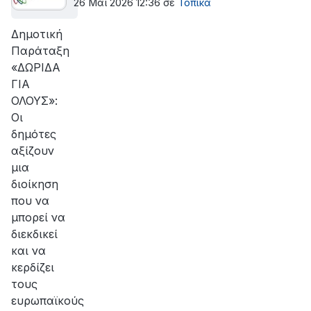
26 Μαϊ 2026 12:36
σε
Τοπικά
Δημοτική
Παράταξη
«ΔΩΡΙΔΑ
ΓΙΑ
ΟΛΟΥΣ»:
Οι
δημότες
αξίζουν
μια
διοίκηση
που να
μπορεί να
διεκδικεί
και να
κερδίζει
τους
ευρωπαϊκούς