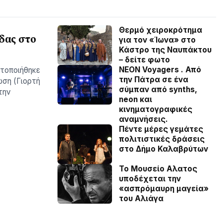
Θερμό χειροκρότημα
δας στο
για τον «Ίωνα» στο
Κάστρο της Ναυπάκτου
– δείτε φωτο
NEON Voyagers . Από
ατοποιήθηκε
την Πάτρα σε ένα
ωση (Γιορτή
σύμπαν από synths,
την
neon και
κινηματογραφικές
αναμνήσεις.
Πέντε μέρες γεμάτες
πολιτιστικές δράσεις
στο Δήμο Καλαβρύτων
Το Μουσείο Αλατος
υποδέχεται την
«ασπρόμαυρη μαγεία»
του Αλιάγα