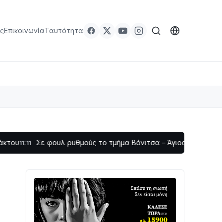
ς
Επικοινωνία
Ταυτότητα
Σε φουλ ρυθμούς το τμήμα Βόνιτσα – Άγιος Νικόλαος | Αυτοψί