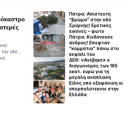
Πάτρα: Απίστευτη
ρόκαστρο
“βρώμα” στην οδό
Σμύρνης! Εμετικές
ατερές
εικόνες – φωτο
Πάτρα: Κινδύνευσε
άνδρας! Επεφταν
ονεί
“κομμάτια” πάνω στο
 την οδό ,
κεφάλι του
ένα
ΔΕΘ: «Ανέβηκε» ο
διαγωνισμός των 165
εκατ. ευρώ για τη
μεγάλη ανάπλαση
Είδος υπό εξαφάνιση οι
υπερπολύτεκνοι στην
Ελλάδα