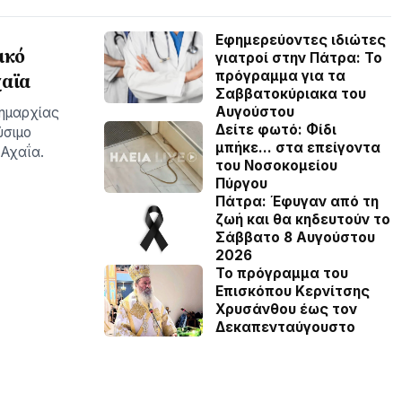
Εφημερεύοντες ιδιώτες
ικό
γιατροί στην Πάτρα: Το
πρόγραμμα για τα
χαϊα
Σαββατοκύριακα του
Αυγούστου
δημαρχίας
Δείτε φωτό: Φίδι
ύσιμο
μπήκε… στα επείγοντα
Αχαΐα.
του Νοσοκομείου
Πύργου
Πάτρα: Έφυγαν από τη
ζωή και θα κηδευτούν το
Σάββατο 8 Αυγούστου
2026
Το πρόγραμμα του
Επισκόπου Κερνίτσης
Χρυσάνθου έως τον
Δεκαπενταύγουστο