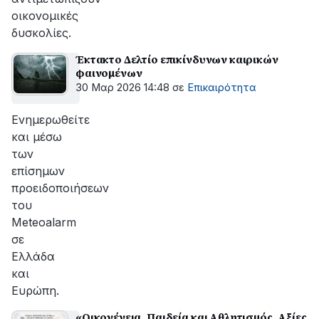
οικονομικές
δυσκολίες.
Έκτακτο Δελτίο επικίνδυνων καιρικών
φαινομένων
30 Μαρ 2026 14:48
σε
Επικαιρότητα
Ενημερωθείτε
και μέσω
των
επίσημων
προειδοποιήσεων
του
Meteoalarm
σε
Ελλάδα
και
Ευρώπη.
«Οικογένεια, Παιδεία και Αθλητισμός. Αξίες