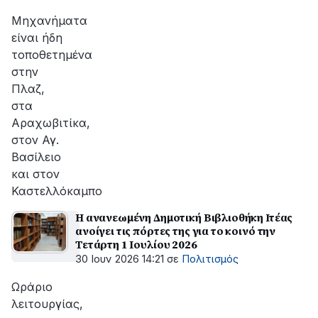
αποκατάσταση
της
Μηχανήματα
βλάβης
είναι ήδη
τοποθετημένα
στην
Πλαζ,
στα
Αραχωβιτίκα,
στον Αγ.
Βασίλειο
και στον
Καστελλόκαμπο
Η ανανεωμένη Δημοτική Βιβλιοθήκη Ιτέας
ανοίγει τις πόρτες της για το κοινό την
Τετάρτη 1 Ιουλίου 2026
30 Ιουν 2026 14:21
σε
Πολιτισμός
Ωράριο
λειτουργίας,