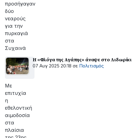
προσήγαγαν
δύο
νεαρούς
για την
πυρκαγιά
στα
Συχαινά
Η «Φλόγα της Αγάπης» άναψε στο Λιδωρίκι
07 Αυγ 2025 20:18
σε
Πολιτισμός
Με
επιτυχία
η
εθελοντική
αιμοδοσία
στα
πλαίσια
της 23ης