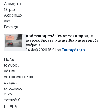
Α έως το
Ω: μία
Ακαδημία
για
Γονείς»
Πρόσκαιρη επιδείνωση του καιρού με
ισχυρές βροχές, καταιγίδες και ισχυρούς
ανέμους
04 Φεβ 2026 15:01
σε
Επικαιρότητα
Πολύ
ισχυροί
νότιοι
νοτιοανατολικοί
άνεμοι
εντάσεως
8 και
τοπικά 9
μποφόρ