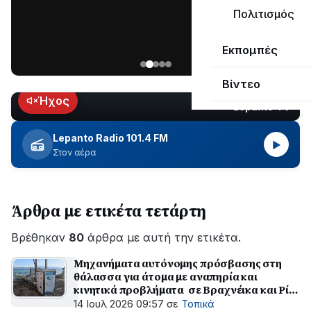
μεγάλο
Πολιτισμός
μέρος
Χωρίς
στο
Εκπομπές
ηλεκτροδότηση
Λυγιά
οι
Ναυπάκτου
Βίντεο
περιοχές
εδώ
Ήχος
Lepanto TV
LIVE
και
περίπου
Lepanto Radio 101.4 FM
▶
δύο
Στον αέρα
ώρες
–
Σε
Άρθρα με ετικέτα τετάρτη
εξέλιξη
οι
Βρέθηκαν
εργασίες
80
άρθρα με αυτή την ετικέτα.
του
Μηχανήματα αυτόνομης πρόσβασης στη
ΔΕΔΔΗΕ
θάλασσα για άτομα με αναπηρία και
για
κινητικά προβλήματα σε Βραχνέικα και Ρίο
την
Πατρών
14 Ιουλ 2026 09:57
σε
Τοπικά