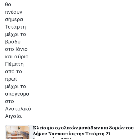
θα
πνέουν
σήμερα
Τετάρτη
μέχρι το
βράδυ
στο Ιόνιο
και αύριο
Πέμπτη
από το
πρωί
μέχρι το
απόγευμα
στο
Ανατολικό
Αιγαίο.
Κλείσιμο σχολικών μονάδων και δομών του
Δήμου Ναυπακτίας την Τετάρτη 21