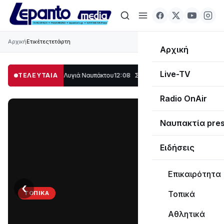
Αρχική
Ετικέτες
τετάρτη
Αρχική
Live-TV
ο μέρος στο Λυγιά Ναυπάκτου
ΤΕΛΕΥΤΑΙΑ
12:08
Σε τροχιά υλοποίησης η Παράκαμψη το
Radio OnAir
Ναυπακτία pre
Ειδήσεις
Επικαιρότητα
‹
›
Τοπικά
ΤΟΠΙΚΆ
Στο
Αθλητικά
σκοτάδι