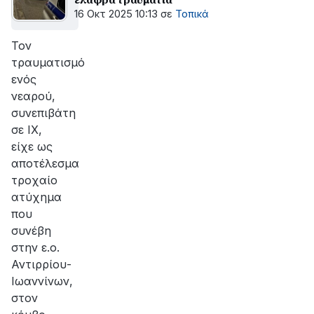
16 Οκτ 2025 10:13
σε
Τοπικά
Τον
τραυματισμό
ενός
νεαρού,
συνεπιβάτη
σε ΙΧ,
είχε ως
αποτέλεσμα
τροχαίο
ατύχημα
που
συνέβη
στην ε.ο.
Αντιρρίου-
Ιωαννίνων,
στον