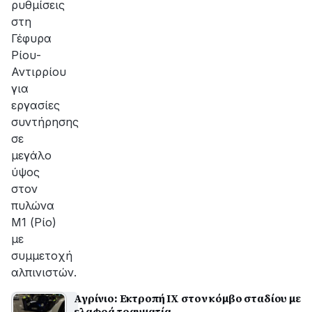
ρυθμίσεις
στη
Γέφυρα
Ρίου-
Αντιρρίου
για
εργασίες
συντήρησης
σε
μεγάλο
ύψος
στον
πυλώνα
Μ1 (Ρίο)
με
συμμετοχή
αλπινιστών.
Αγρίνιο: Εκτροπή ΙΧ στον κόμβο σταδίου με
ελαφρά τραυματία