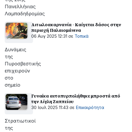
Πανελλήνιας
Λαμπαδηδρομίας
Αιτωλοακαρνανία - Καίγεται δάσος στην
περιοχή Παλαιομάνινα
06 Αυγ 2025 12:31
σε
Τοπικά
Δυνάμεις
της
Πυροσβεστικής
επιχειρούν
στο
σημείο
Γυναίκα αυτοπυρπολήθηκε μπροστά από
την Αίγλη Ζαππείου
30 Ιουλ 2025 11:43
σε
Επικαιρότητα
Στρατιωτικοί
της