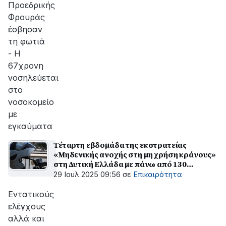
Προεδρικής
Φρουράς
έσβησαν
τη φωτιά
- Η
67χρονη
νοσηλεύεται
στο
νοσοκομείο
με
εγκαύματα
Τέταρτη εβδομάδα της εκστρατείας
«Μηδενικής ανοχής στη μη χρήση κράνους»
στη Δυτική Ελλάδα με πάνω από 130
παραβάσεις
29 Ιουλ 2025 09:56
σε
Επικαιρότητα
Εντατικούς
ελέγχους
αλλά και