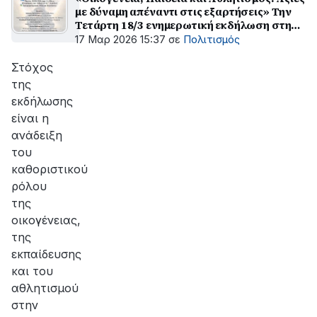
με δύναμη απέναντι στις εξαρτήσεις» Την
Τετάρτη 18/3 ενημερωτική εκδήλωση στην
Παπαχαραλάμπειο Αίθουσα
17 Μαρ 2026 15:37
σε
Πολιτισμός
Στόχος
της
εκδήλωσης
είναι η
ανάδειξη
του
καθοριστικού
ρόλου
της
οικογένειας,
της
εκπαίδευσης
και του
αθλητισμού
στην