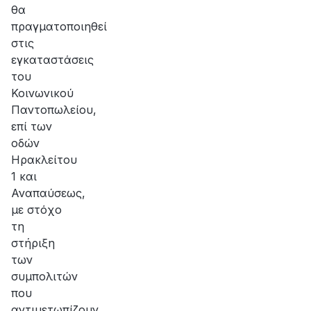
θα
πραγματοποιηθεί
στις
εγκαταστάσεις
του
Κοινωνικού
Παντοπωλείου,
επί των
οδών
Ηρακλείτου
1 και
Αναπαύσεως,
με στόχο
τη
στήριξη
των
συμπολιτών
που
αντιμετωπίζουν