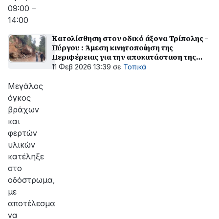
09:00 –
14:00
Κατολίσθηση στον οδικό άξονα Τρίπολης –
Πύργου : Άμεση κινητοποίηση της
Περιφέρειας για την αποκατάσταση της
κυκλοφορίας
11 Φεβ 2026 13:39
σε
Τοπικά
Μεγάλος
όγκος
βράχων
και
φερτών
υλικών
κατέληξε
στο
οδόστρωμα,
με
αποτέλεσμα
να