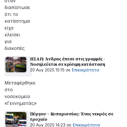
όταν
διαπίστωσε
ότι το
κατάστημα
είχε
κλείσει
για
διακοπές
ΗΣΑΠ: Άνδρας έπεσε στις γραμμές -
Νοσηλεύεται σε κρίσιμη κατάσταση
20 Αυγ 2025 15:15
σε
Επικαιρότητα
Μεταφέρθηκε
στο
νοσοκομείο
«Γεννηματάς»
Πύργου – Κυπαρισσίας: Ένας νεκρός σε
τροχαίο
20 Αυγ 2025 14:23
σε
Επικαιρότητα