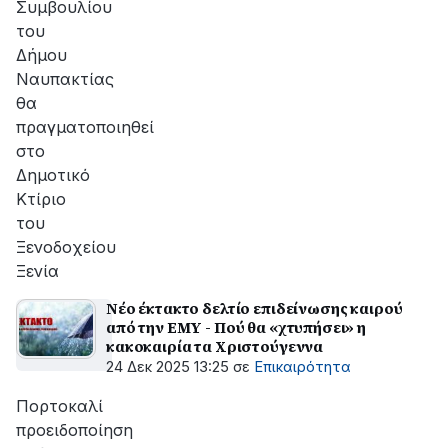
Συμβουλίου
του
Δήμου
Ναυπακτίας
θα
πραγματοποιηθεί
στο
Δημοτικό
Κτίριο
του
Ξενοδοχείου
Ξενία
Νέο έκτακτο δελτίο επιδείνωσης καιρού
από την ΕΜΥ - Πού θα «χτυπήσει» η
κακοκαιρία τα Χριστούγεννα
24 Δεκ 2025 13:25
σε
Επικαιρότητα
Πορτοκαλί
προειδοποίηση