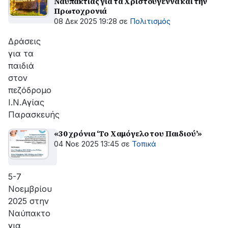
Ναυπακτίας για τα Χριστούγεννα και την
Πρωτοχρονιά
08 Δεκ 2025 19:28
σε
Πολιτισμός
Δράσεις
για τα
παιδιά
στον
πεζόδρομο
Ι.Ν.Αγίας
Παρασκευής
«30 χρόνια ‘Το Χαμόγελο του Παιδιού’»
04 Νοε 2025 13:45
σε
Τοπικά
5-7
Νοεμβρίου
2025 στην
Ναύπακτο
για