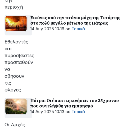
την
περιοχή
Εικόνες από την τιτάνια μάχη της Τετάρτης
στο πολύ μεγάλο μέτωπο της Πάτρας
14 Αυγ 2025 10:16
σε
Τοπικά
Εθελοντές
και
πυροσβέστες
προσπαθούν
να
σβήσουν
τις
φλόγες
Πάτρα: Οι ύποπτες κινήσεις του 25χρονου
που συνελήφθη για εμπρησμό
14 Αυγ 2025 10:13
σε
Τοπικά
Οι Αρχές