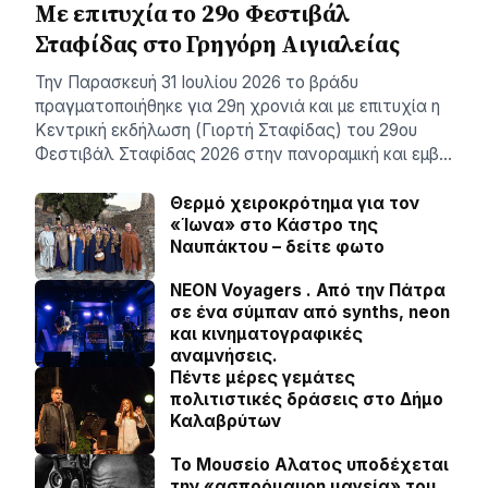
Με επιτυχία το 29ο Φεστιβάλ
Σταφίδας στο Γρηγόρη Aιγιαλείας
Την Παρασκευή 31 Ιουλίου 2026 το βράδυ
πραγματοποιήθηκε για 29η χρονιά και με επιτυχία η
Κεντρική εκδήλωση (Γιορτή Σταφίδας) του 29ου
Φεστιβάλ Σταφίδας 2026 στην πανοραμική και εμβ…
Θερμό χειροκρότημα για τον
«Ίωνα» στο Κάστρο της
Ναυπάκτου – δείτε φωτο
NEON Voyagers . Από την Πάτρα
σε ένα σύμπαν από synths, neon
και κινηματογραφικές
αναμνήσεις.
Πέντε μέρες γεμάτες
πολιτιστικές δράσεις στο Δήμο
Καλαβρύτων
Το Μουσείο Αλατος υποδέχεται
την «ασπρόμαυρη μαγεία» του