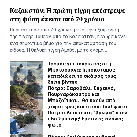
Καζακστάν: Η πρώτη τίγρη επέστρεψε
στη φύση έπειτα από 70 χρόνια
Περισσότερα από 70 χρόνια μετά την εξαφάνιση
της τίγρης Τουράν από το Καζακστάν, η χώρα κάνει
ένα σημαντικό βήμα για την αποκατάσταση του
είδους. Η θηλυκή τίγρη Αμούρ, με το όνομα …
Τρόμος για τουρίστες στη
Μποτσουάνα: Ιπποπόταμος
καταδιώκει το σκάφος τους,
δείτε βίντεο
Πάτρα: Σαραβάλι, Συχαινά,
Πουρναρόκαστρο και
Μποζαϊτικα… θα καούν από
χωματερές και σκουπίδια! φωτο
Πάτρα: Απίστευτη “βρώμα” στην
οδό Σμύρνης! Εμετικές εικόνες –
φωτο