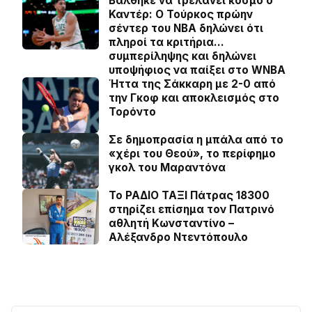
Βάλθηκε να τρελάνει κόσμο ο
Καντέρ: Ο Τούρκος πρώην
σέντερ του NBA δηλώνει ότι
πληροί τα κριτήρια…
συμπερίληψης και δηλώνει
υποψήφιος να παίξει στο WNBA
Ήττα της Σάκκαρη με 2-0 από
την Γκοφ και αποκλεισμός στο
Τορόντο
Σε δημοπρασία η μπάλα από το
«χέρι του Θεού», το περίφημο
γκολ του Μαραντόνα
Το ΡΑΔΙΟ ΤΑΞΙ Πάτρας 18300
στηρίζει επίσημα τον Πατρινό
αθλητή Κωνσταντίνο –
Αλέξανδρο Ντεντόπουλο