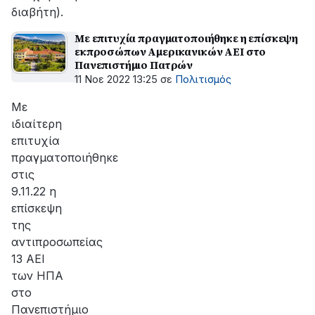
διαβήτη).
Με επιτυχία πραγματοποιήθηκε η επίσκεψη
εκπροσώπων Αμερικανικών ΑΕΙ στο
Πανεπιστήμιο Πατρών
11 Νοε 2022 13:25
σε
Πολιτισμός
Με
ιδιαίτερη
επιτυχία
πραγματοποιήθηκε
στις
9.11.22 η
επίσκεψη
της
αντιπροσωπείας
13 ΑΕΙ
των ΗΠΑ
στο
Πανεπιστήμιο