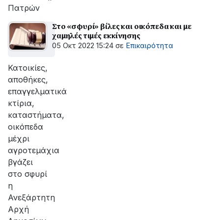
Πατρών
Στο «σφυρί» βίλες και οικόπεδα και με
χαμηλές τιμές εκκίνησης
05 Οκτ 2022 15:24
σε
Επικαιρότητα
Κατοικίες,
αποθήκες,
επαγγελματικά
κτίρια,
καταστήματα,
οικόπεδα
μέχρι
αγροτεμάχια
βγάζει
στο σφυρί
η
Ανεξάρτητη
Αρχή