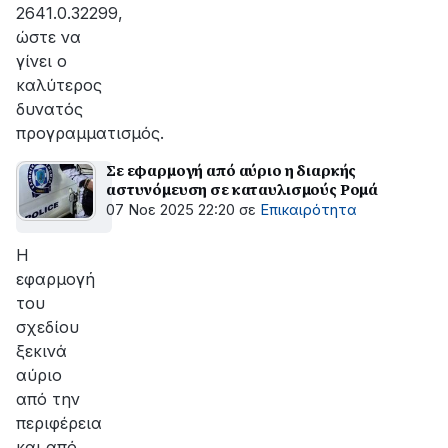
2641.0.32299,
ώστε να
γίνει ο
καλύτερος
δυνατός
προγραμματισμός.
Σε εφαρμογή από αύριο η διαρκής
αστυνόμευση σε καταυλισμούς Ρομά
07 Νοε 2025 22:20
σε
Επικαιρότητα
Η
εφαρμογή
του
σχεδίου
ξεκινά
αύριο
από την
περιφέρεια
και από