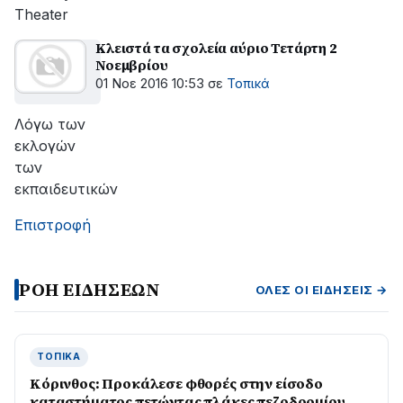
Theater
Κλειστά τα σχολεία αύριο Τετάρτη 2
Νοεμβρίου
01 Νοε 2016 10:53
σε
Τοπικά
Λόγω των
εκλογών
των
εκπαιδευτικών
Επιστροφή
ΡΟΗ ΕΙΔΗΣΕΩΝ
ΌΛΕΣ ΟΙ ΕΙΔΉΣΕΙΣ →
ΤΟΠΙΚΆ
Κόρινθος: Προκάλεσε φθορές στην είσοδο
καταστήματος πετώντας πλάκες πεζοδρομίου