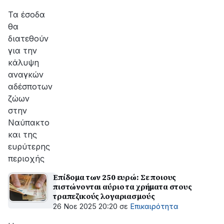
αποκατάσταση
της
Τα έσοδα
βλάβης
θα
διατεθούν
για την
κάλυψη
αναγκών
αδέσποτων
ζώων
στην
Ναύπακτο
και της
ευρύτερης
περιοχής
Επίδομα των 250 ευρώ: Σε ποιους
πιστώνονται αύριο τα χρήματα στους
τραπεζικούς λογαριασμούς
26 Νοε 2025 20:20
σε
Επικαιρότητα