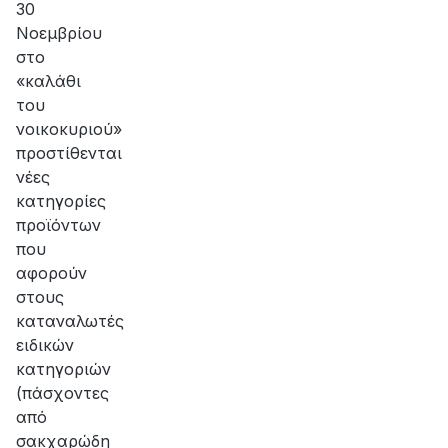
30
Νοεμβρίου
στο
«καλάθι
του
νοικοκυριού»
προστίθενται
νέες
κατηγορίες
προϊόντων
που
αφορούν
στους
καταναλωτές
ειδικών
κατηγοριών
(πάσχοντες
από
σακχαρώδη