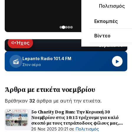
μεγάλο
Πολιτισμός
μέρος
Χωρίς
στο
Εκπομπές
ηλεκτροδότηση
Λυγιά
οι
Ναυπάκτου
Βίντεο
περιοχές
εδώ
Ήχος
Lepanto TV
LIVE
και
περίπου
Lepanto Radio 101.4 FM
▶
δύο
Στον αέρα
ώρες
–
Σε
Άρθρα με ετικέτα νοεμβρίου
εξέλιξη
οι
Βρέθηκαν
εργασίες
32
άρθρα με αυτή την ετικέτα.
του
5o Charity Dog Run: Την Κυριακή 30
ΔΕΔΔΗΕ
Νοεμβρίου στις 10:15 τρέχουμε για καλό
για
σκοπό με τους τετράποδους φίλους μας,
την
εντελώς δωρεάν
26 Νοε 2025 20:21
σε
Πολιτισμός