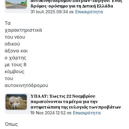
αυτοκινητόδρομου Πατρών–Πύργου: Ένας
δρόμος-ορόσημο για τη Δυτική Ελλάδα
31 Ιουλ 2025 09:34
σε
Επικαιρότητα
Τα
χαρακτηριστικά
του νέου
οδικού
άξονα και
ο χάρτης
με τους 8
κόμβους
του
αυτοκινητόδρομου
ΥΠΑΑΤ: Έως τις 22 Νοεμβρίου
παρατείνονται τα μέτρα για την
αντιμετώπιση της ευλογιάς των προβάτων
19 Νοε 2024 12:52
σε
Επικαιρότητα
Όπως