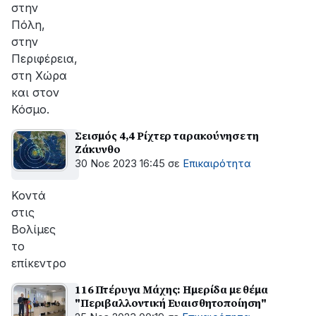
στην
Πόλη,
στην
Περιφέρεια,
στη Χώρα
και στον
Κόσμο.
Σεισμός 4,4 Ρίχτερ ταρακούνησε τη
Ζάκυνθο
30 Νοε 2023 16:45
σε
Επικαιρότητα
Κοντά
στις
Βολίμες
το
επίκεντρο
116 Πτέρυγα Μάχης: Ημερίδα με θέμα
"Περιβαλλοντική Ευαισθητοποίηση"