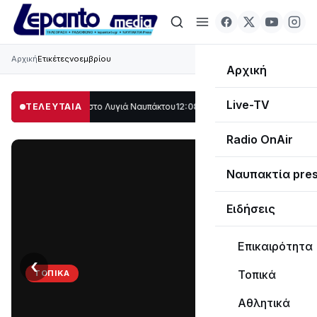
Αρχική
Ετικέτες
νοεμβρίου
Αρχική
Live-TV
γάλο μέρος στο Λυγιά Ναυπάκτου
ΤΕΛΕΥΤΑΙΑ
12:08
Σε τροχιά υλοποίησης η Παράκαμψη 
Radio OnAir
Ναυπακτία pre
Ειδήσεις
Επικαιρότητα
‹
›
Τοπικά
ΤΟΠΙΚΆ
Στο
Αθλητικά
σκοτάδι