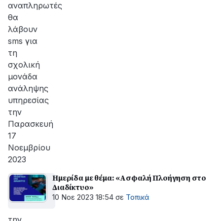
αναπληρωτές
θα
λάβουν
sms για
τη
σχολική
μονάδα
ανάληψης
υπηρεσίας
την
Παρασκευή
17
Νοεμβρίου
2023
Ημερίδα με θέμα: «Ασφαλή Πλοήγηση στο
Διαδίκτυο»
10 Νοε 2023 18:54
σε
Τοπικά
την