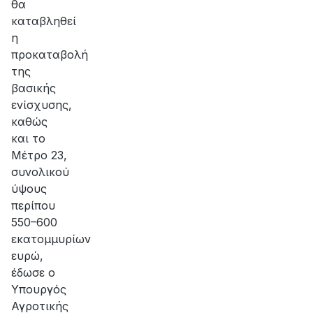
θα
καταβληθεί
η
προκαταβολή
της
βασικής
ενίσχυσης,
καθώς
και το
Μέτρο 23,
συνολικού
ύψους
περίπου
550–600
εκατομμυρίων
ευρώ,
έδωσε ο
Υπουργός
Αγροτικής