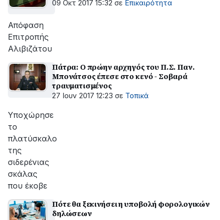
09 Οκτ 2017 15:32
σε
Επικαιρότητα
Απόφαση
Επιτροπής
Αλιβιζάτου
Πάτρα: Ο πρώην αρχηγός του Π.Σ. Παν.
Μπονάτσος έπεσε στο κενό - Σοβαρά
τραυματισμένος
27 Ιουν 2017 12:23
σε
Τοπικά
Υποχώρησε
το
πλατύσκαλο
της
σιδερένιας
σκάλας
που έκοβε
Πότε θα ξεκινήσει η υποβολή φορολογικών
δηλώσεων