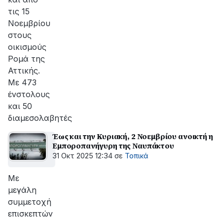
τις 15
Νοεμβρίου
στους
οικισμούς
Ρομά της
Αττικής.
Με 473
ένστολους
και 50
διαμεσολαβητές
Έως και την Κυριακή, 2 Νοεμβρίου ανοικτή η
Εμποροπανήγυρη της Ναυπάκτου
31 Οκτ 2025 12:34
σε
Τοπικά
Με
μεγάλη
συμμετοχή
επισκεπτών