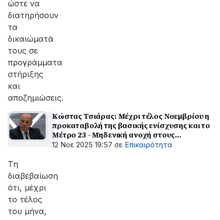
ώστε να
διατηρήσουν
τα
δικαιώματά
τους σε
προγράμματα
στήριξης
και
αποζημιώσεις.
Κώστας Τσιάρας: Μέχρι τέλος Νοεμβρίου η
προκαταβολή της βασικής ενίσχυσης και το
Μέτρο 23 - Μηδενική ανοχή στους
παράνομους εμβολιασμούς
12 Νοε 2025 19:57
σε
Επικαιρότητα
Tη
διαβεβαίωση
ότι, μέχρι
το τέλος
του μήνα,