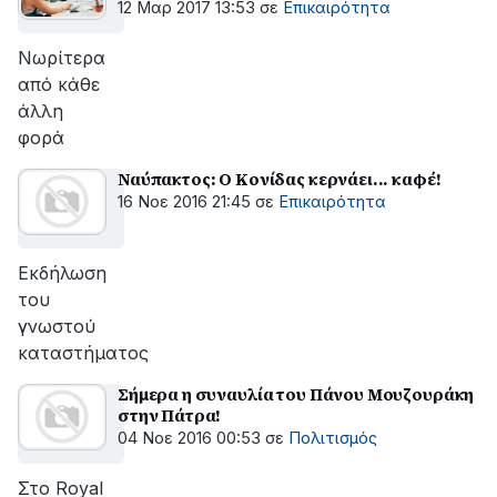
12 Μαρ 2017 13:53
σε
Επικαιρότητα
Νωρίτερα
από κάθε
άλλη
φορά
Ναύπακτος: Ο Κονίδας κερνάει... καφέ!
16 Νοε 2016 21:45
σε
Επικαιρότητα
Εκδήλωση
του
γνωστού
καταστήματος
Σήμερα η συναυλία του Πάνου Μουζουράκη
στην Πάτρα!
04 Νοε 2016 00:53
σε
Πολιτισμός
Στο Royal