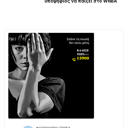
υποψήφιος να παίξει στο WNBA