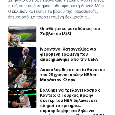
Σε ηλικία 68 ετών έφυγε από τη ζωή ο Χόρχε Μέσι,
πατέρας του διάσημου ποδοσφαιριστή Λίονελ Μέσι.
Ο εκλιπών κατέληξε το βράδυ της Παρασκευής,
έπειτα από μια παρατεταμένη δοκιμασία π…
Οι αθλητικές μεταδόσεις του
Σαββάτου (8/8)
Ινφαντίνο: Καταγγελίες για
φερόμενη ερωμένη που
αποζημιώθηκε από την UEFA
Αποκαλύφθηκε η αιτία θανάτου
του 29χρονου πρώην NBAer
Μπράντον Κλαρκ
Βάλθηκε να τρελάνει κόσμο ο
Καντέρ: Ο Τούρκος πρώην
σέντερ του NBA δηλώνει ότι
πληροί τα κριτήρια…
συμπερίληψης και δηλώνει