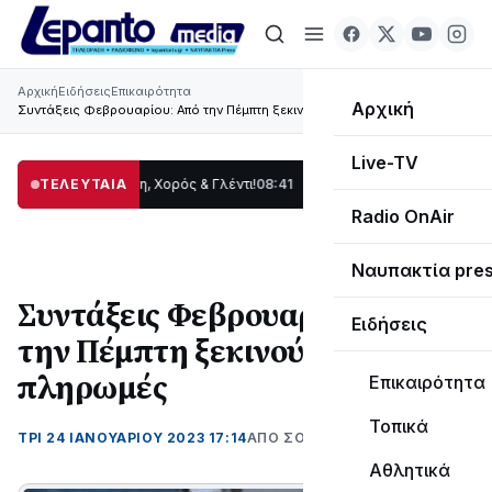
Αρχική
Ειδήσεις
Επικαιρότητα
Αρχική
Συντάξεις Φεβρουαρίου: Από την Πέμπτη ξεκινούν οι πληρωμές
Live-TV
: Παράδοση, Χορός & Γλέντι!
ΤΕΛΕΥΤΑΙΑ
08:41
ΤΟ ΠΑΡΤΥ ΣΥΝΕΧΙΖΕΤΑΙ…
19:47
Στο σκ
Radio OnAir
Ναυπακτία pre
Συντάξεις Φεβρουαρίου: Από
Ειδήσεις
την Πέμπτη ξεκινούν οι
πληρωμές
Επικαιρότητα
Τοπικά
ΤΡΊ 24 ΙΑΝΟΥΑΡΊΟΥ 2023 17:14
ΑΠΌ ΣΟΦΙΑ ΚΑΥΚΟΠΟΥΛΟΥ
Αθλητικά