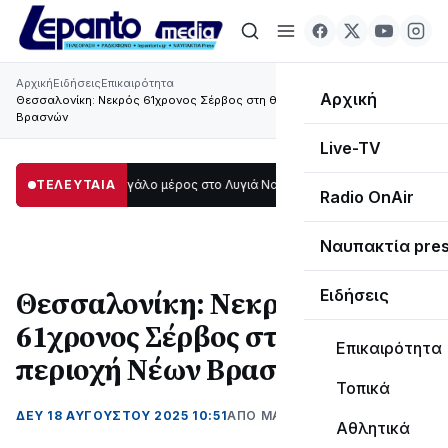
Αρχική
Ειδήσεις
Επικαιρότητα
Αρχική
Θεσσαλονίκη: Νεκρός 61χρονος Σέρβος στη θαλάσσια περιοχή Νέων
Βρασνών
Live-TV
ο σκοτάδι μεγάλο μέρος στο Λυγιά Ναυπάκτου
ΤΕΛΕΥΤΑΙΑ
12:08
Σε τροχιά υλοποίησης
Radio OnAir
Ναυπακτία pre
Θεσσαλονίκη: Νεκρός
Ειδήσεις
61χρονος Σέρβος στη θαλάσσια
Επικαιρότητα
περιοχή Νέων Βρασνών
Τοπικά
ΔΕΥ 18 ΑΥΓΟΎΣΤΟΥ 2025 10:51
ΑΠΌ ΜΑΝΤΩ ΚΑΠΕΝΤΖΩΝΗ
Αθλητικά