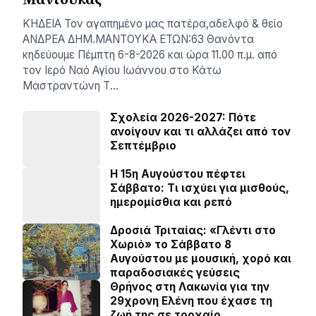
ΚΗΔΕΙΑ Τον αγαπημένο μας πατέρα,αδελφό & θείο
ΑΝΔΡΕΑ ΔΗΜ.ΜΑΝΤΟΥΚΑ ΕΤΩΝ:63 Θανόντα
κηδεύουμε Πέμπτη 6-8-2026 και ώρα 11.00 π.μ. από
τον Ιερό Ναό Αγίου Ιωάννου στο Κάτω
Μαστραντώνη Τ…
Σχολεία 2026-2027: Πότε
ανοίγουν και τι αλλάζει από τον
Σεπτέμβριο
Η 15η Αυγούστου πέφτει
Σάββατο: Τι ισχύει για μισθούς,
ημερομίσθια και ρεπό
Δροσιά Τριταίας: «Γλέντι στο
Χωριό» το Σάββατο 8
Αυγούστου με μουσική, χορό και
παραδοσιακές γεύσεις
Θρήνος στη Λακωνία για την
29χρονη Ελένη που έχασε τη
ζωή της σε τροχαίο