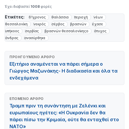
Έχει διαβαστεί
1008
φορές
Ετικέτες:
61χρονος
θαλάσσια
περιοχή
νέων
θεσσαλονίκη
νεκρός
σέρβος
βρασνών
έχασε
υπήκοος
σερβίας
βρασνών θεσσαλονίκηςο
άτυχος
άνδρας
ανασύρθηκε
ΠΡΟΗΓΟΎΜΕΝΟ ΆΡΘΡΟ
Εξιτήριο αναμένεται να πάρει σήμερα ο
Γιώργος Μαζωνάκης- Η διαδικασία και όλα τα
ενδεχόμενα
ΕΠΌΜΕΝΟ ΆΡΘΡΟ
Τραμπ πριν τη συνάντηση με Ζελένκι και
ευρωπαίους ηγέτες: «Η Ουκρανία δεν θα
πάρει πίσω την Κριμαία, ούτε θα ενταχθεί στο
ΝΑΤΟ»