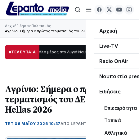
Αρχική
Ειδήσεις
Πολιτισμός
Αρχική
Αγρίνιο: Σήμερα ο πρώτος τερματισμός του ΔΕΗ Tour of Hellas 2026
Live-TV
σκοτάδι μεγάλο μέρος στο Λυγιά Ναυπάκτου
ΤΕΛΕΥΤΑΙΑ
12:08
Σε τροχιά υλοποίησης η
Radio OnAir
Ναυπακτία pre
Αγρίνιο: Σήμερα ο πρώτος
Ειδήσεις
τερματισμός του ΔΕΗ Tour of
Hellas 2026
Επικαιρότητα
Τοπικά
ΤΕΤ 06 ΜΑΪΟΥ 2026 10:37
ΑΠΌ LEPANTO RTV
Αθλητικά