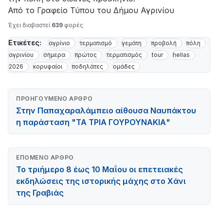
Από το Γραφείο Τύπου του Δήμου Αγρινίου
Έχει διαβαστεί
639
φορές
Ετικέτες:
αγρίνιο
τερματισμό
γεμάτη
προβολή
πόλη
αγρινίου
σήμερα
πρώτος
τερματισμός
tour
hellas
2026
κορυφαίοι
ποδηλάτες
ομάδες
ΠΡΟΗΓΟΎΜΕΝΟ ΆΡΘΡΟ
Στην Παπαχαραλάμπειο αίθουσα Ναυπάκτου
η παράσταση "ΤΑ ΤΡΙΑ ΓΟΥΡΟΥΝΑΚΙΑ"
ΕΠΌΜΕΝΟ ΆΡΘΡΟ
Το τριήμερο 8 έως 10 Μαΐου οι επετειακές
εκδηλώσεις της ιστορικής μάχης στο Χάνι
της Γραβιάς