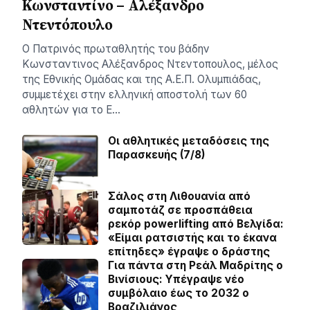
Κωνσταντίνο – Αλέξανδρο
Ντεντόπουλο
Ο Πατρινός πρωταθλητής του βάδην
Κωνσταντινος Αλέξανδρος Ντεντοπουλος, μέλος
της Εθνικής Ομάδας και της Α.Ε.Π. Ολυμπιάδας,
συμμετέχει στην ελληνική αποστολή των 60
αθλητών για το Ε…
Οι αθλητικές μεταδόσεις της
Παρασκευής (7/8)
Σάλος στη Λιθουανία από
σαμποτάζ σε προσπάθεια
ρεκόρ powerlifting από Βελγίδα:
«Είμαι ρατσιστής και το έκανα
επίτηδες» έγραψε ο δράστης
Για πάντα στη Ρεάλ Μαδρίτης ο
Βινίσιους: Yπέγραψε νέο
συμβόλαιο έως το 2032 ο
Βραζιλιάνος