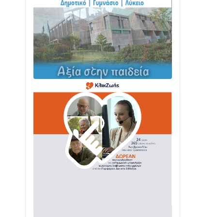
ΤΟ ΠΑΡΤΥ ΣΥΝΕΧΙΖΕΤΑΙ…
05/08 • 08:41
Στο σκοτάδι μεγάλο μέρος στο Λυγιά
Ναυπάκτου
04/08 • 19:47
Σε τροχιά υλοποίησης η Παράκαμψη
του Κέντρου της Ναυπάκτου
04/08 • 12:08
Σε φουλ ρυθμούς το τμήμα Βόνιτσα –
Άγιος Νικόλαος | Αυτοψία Καββαδά
03/08 • 11:11
Με Αρχιερατική Λαμπρότητα η
Πανήγυρη της Μεταμορφώσεως του
Σωτήρος στο Γολέμι
03/08 • 07:45
Ενισχύεται η Πολιτική Προστασία στο
Δήμο Αγρινίου με δύο νέα υδροφόρα
οχήματα
02/08 • 18:26