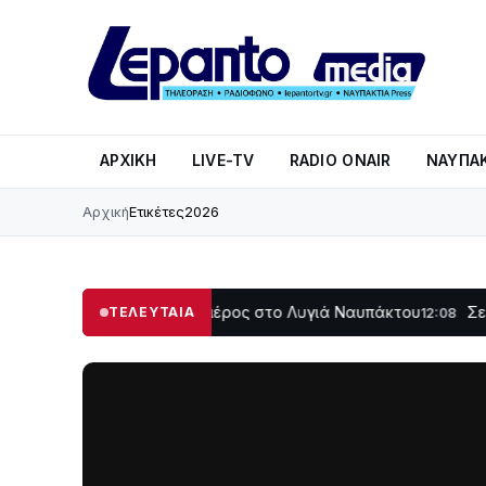
ΑΡΧΙΚΉ
LIVE-TV
RADIO ONAIR
ΝΑΥΠΑΚ
Αρχική
Ετικέτες
2026
σκοτάδι μεγάλο μέρος στο Λυγιά Ναυπάκτου
Σε τροχιά υλ
ΤΕΛΕΥΤΑΙΑ
12:08