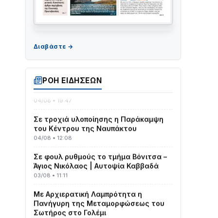
ΤΟ ΠΑΡΤΥ ΣΥΝΕΧΙΖΕΤΑΙ…
05/08 • 08:41
Στο σκοτάδι μεγάλο μέρος στο Λυγιά
ΡΟΗ ΕΙΔΗΣΕΩΝ
Ναυπάκτου
04/08 • 19:47
Σε τροχιά υλοποίησης η Παράκαμψη
του Κέντρου της Ναυπάκτου
04/08 • 12:08
Σε φουλ ρυθμούς το τμήμα Βόνιτσα –
Άγιος Νικόλαος | Αυτοψία Καββαδά
03/08 • 11:11
Με Αρχιερατική Λαμπρότητα η
Πανήγυρη της Μεταμορφώσεως του
Σωτήρος στο Γολέμι
03/08 • 07:45