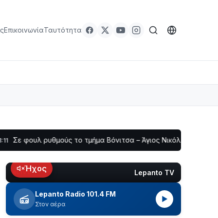
ς
Επικοινωνία
Ταυτότητα
λ ρυθμούς το τμήμα Βόνιτσα – Άγιος Νικόλαος | Αυτοψία Καββα
Ήχος
Lepanto TV
LIVE
Lepanto Radio 101.4 FM
▶
Στον αέρα