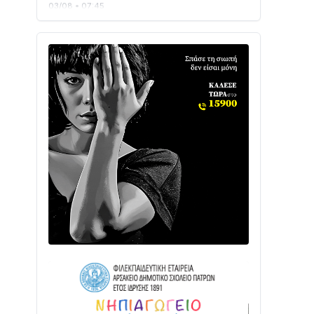
Ενισχύεται η Πολιτική Προστασία στο
Δήμο Αγρινίου με δύο νέα υδροφόρα
οχήματα
02/08 • 18:26
Διαβάστε την «Ναυπακτία» που
κυκλοφορεί
31/07 • 08:16
Δωρίδα για Όλους: «Καμία εκχώρηση
των νερών στην ΕΥΔΑΠ»
28/07 • 21:46
Διαβάστε την «Ναυπακτία» που
κυκλοφορεί
24/07 • 11:31
ΕΚΤΑΚΤΟ – ΝΑΥΠΑΚΤΙΑ: ΣΥΝΑΓΕΡΜΟΣ
ΣΤΗΝ ΠΥΡΟΣΒΕΣΤΙΚΗ ΓΙΑ ΦΩΤΙΑ ΣΤΟΝ
ΑΓΙΟ ΗΛΙΑ ΠΡΙΝ ΤΗ ΓΡΑΝΙΤΣΑ
24/07 • 11:03