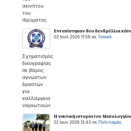
ακινήτου
του
Ιδρύματος
Εντοπίστηκαν δυο δενδρύλλια κάν
02 Ιουλ 2026 11:59
σε
Τοπικά
Σχηματισμός
δικογραφίας
σε βάρος
αγνώστων
δραστών
για
καλλιέργεια
ναρκωτικών
Η ναυτική ιστορία του Μεσολογγίο
22 Ιουν 2026 12:43
σε
Πολιτισμός