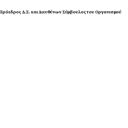
 Πρόεδρος Δ.Σ. και Διευθύνων Σύμβουλος του Οργανισμού