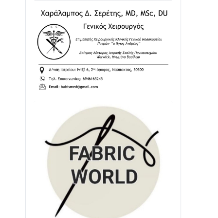
Διαβάστε την «Ναυπακτία» που
κυκλοφορεί
31/07 • 08:16
Δωρίδα για Όλους: «Καμία εκχώρηση
των νερών στην ΕΥΔΑΠ»
28/07 • 21:46
Διαβάστε την «Ναυπακτία» που
κυκλοφορεί
24/07 • 11:31
ΕΚΤΑΚΤΟ – ΝΑΥΠΑΚΤΙΑ: ΣΥΝΑΓΕΡΜΟΣ
ΣΤΗΝ ΠΥΡΟΣΒΕΣΤΙΚΗ ΓΙΑ ΦΩΤΙΑ ΣΤΟΝ
ΑΓΙΟ ΗΛΙΑ ΠΡΙΝ ΤΗ ΓΡΑΝΙΤΣΑ
24/07 • 11:03