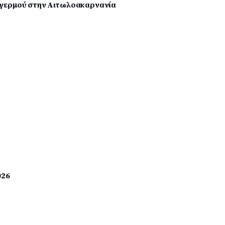
ων Συναγερμού στην Αιτωλοακαρνανία
026