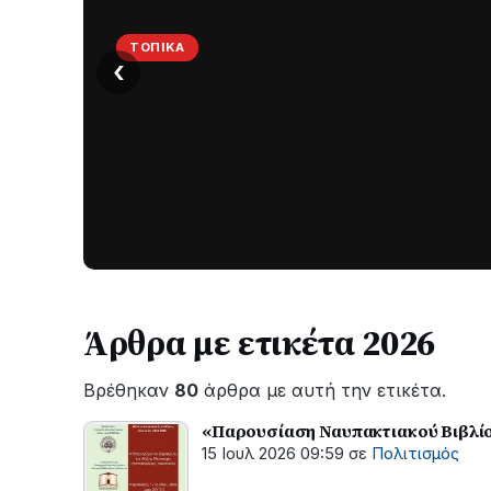
ΤΟΠΙΚΆ
‹
Στο
σκοτάδι
μεγάλο
μέρος
Χωρίς
στο
ηλεκτροδότηση
οι
Λυγιά
περιοχές
Ναυπάκτου
εδώ
και
Άρθρα με ετικέτα 2026
περίπου
δύο
Βρέθηκαν
80
άρθρα με αυτή την ετικέτα.
ώρες
–
«Παρουσίαση Ναυπακτιακού Βιβλί
Σε
15 Ιουλ 2026 09:59
σε
Πολιτισμός
εξέλιξη