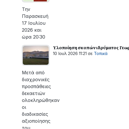
οι
εργασίες
Την
του
Παρασκευή
ΔΕΔΔΗΕ
17 Ιουλίου
για
2026 και
την
ώρα 20:30
αποκατάσταση
της
Υλοποίηση σκοπών ιδρύματος Γεωρ
βλάβης
10 Ιουλ 2026 11:21
σε
Τοπικά
Μετά από
διαχρονικές
προσπάθειες
δεκαετιών
ολοκληρώθηκαν
οι
διαδικασίες
αξιοποίησης
του