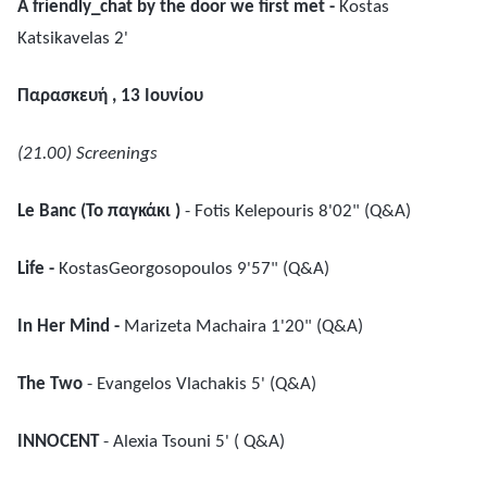
A friendly_chat by the door we first met -
Kostas
Katsikavelas 2'
Παρασκευή
, 13
Ιουνίου
(21.00) Screenings
Le Banc (To
παγκάκι
)
- Fotis Kelepouris 8'02" (Q&A)
Life -
KostasGeorgosopoulos 9'57" (Q&A)
In Her Mind -
Marizeta Machaira 1'20" (Q&A)
The Two
- Evangelos Vlachakis 5' (Q&A)
INNOCENT
- Alexia Tsouni 5' ( Q&A)