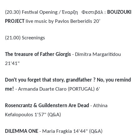
(20.30) Festival Opening /
Έναρξη
Φεστιβάλ
:
BOUZOUKI
PROJECT
live music by Pavlos Berberidis 20’
(21.00) Screenings
The treasure of Father Giorgis
- Dimitra Margaritidou
21'41"
Don't you forget that story, grandfather ? No, you remind
me!
- Armanda Duarte Claro (PORTUGAL) 6'
Rosencrantz & Guildenstern Are Dead
- Athina
Kefalopoulos 1'57" (Q&A)
DILEMMA ONE
- Maria Fragkia 14'44" (Q&A)