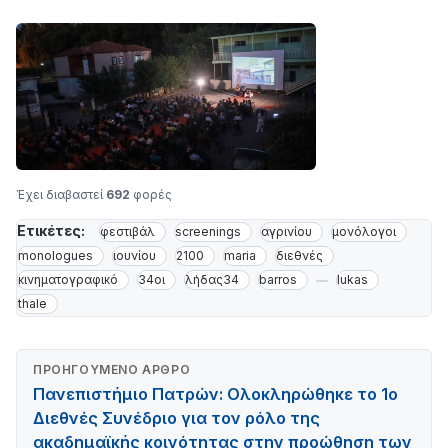
Έχει διαβαστεί
692
φορές
Ετικέτες:
φεστιβάλ
screenings
αγρινίου
μονόλογοι
monologues
ιουνίου
2100
maria
διεθνές
κινηματογραφικό
34οι
λήδας34
barros
lukas
thale
ΠΡΟΗΓΟΎΜΕΝΟ ΆΡΘΡΟ
Πανεπιστήμιο Πατρών: Ολοκληρώθηκε το 1ο
Διεθνές Συνέδριο για τον ρόλο της
ακαδημαϊκής κοινότητας στην προώθηση των