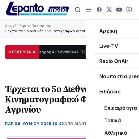
Αρχική
Ειδήσεις
Πολιτισμός
Αρχική
Έρχεται το 5ο Διεθνές Κινηματογραφικό Φεστιβάλ Αγρινίου
Live-TV
αράδοση, Χορός & Γλέντι!
ΤΕΛΕΥΤΑΙΑ
08:41
ΤΟ ΠΑΡΤΥ ΣΥΝΕΧΙΖΕΤΑΙ…
19:47
Στο σκοτά
Radio OnAir
Ναυπακτία pre
Έρχεται το 5ο Διεθνές
Ειδήσεις
Κινηματογραφικό Φεστιβάλ
Αγρινίου
Επικαιρότητα
Τοπικά
ΠΑΡ 06 ΙΟΥΝΊΟΥ 2025 10:42
ΑΠΌ ΜΑΝΤΩ ΚΑΠΕΝΤΖΩΝΗ
Αθλητικά