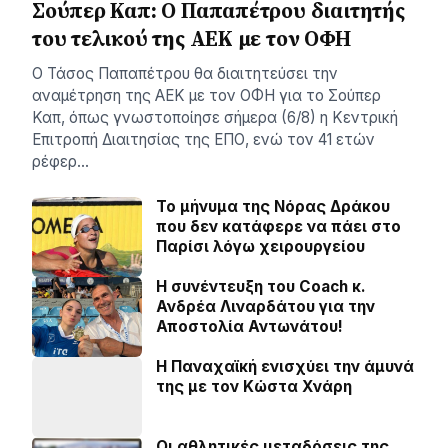
Σούπερ Καπ: Ο Παπαπέτρου διαιτητής
του τελικού της ΑΕΚ με τον ΟΦΗ
Ο Τάσος Παπαπέτρου θα διαιτητεύσει την
αναμέτρηση της ΑΕΚ με τον ΟΦΗ για το Σούπερ
Καπ, όπως γνωστοποίησε σήμερα (6/8) η Κεντρική
Επιτροπή Διαιτησίας της ΕΠΟ, ενώ τον 41 ετών
ρέφερ…
Το μήνυμα της Νόρας Δράκου
που δεν κατάφερε να πάει στο
Παρίσι λόγω χειρουργείου
H συνέντευξη του Coach κ.
Ανδρέα Λιναρδάτου για την
Αποστολία Αντωνάτου!
Η Παναχαϊκή ενισχύει την άμυνά
της με τον Κώστα Χνάρη
Οι αθλητικές μεταδόσεις της