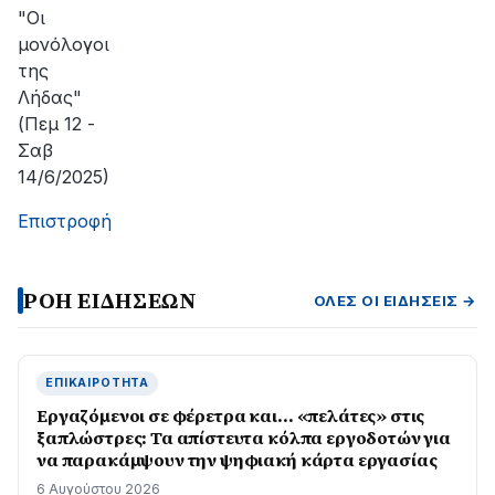
αποκατάσταση
"Οι
της
μονόλογοι
βλάβης
της
Λήδας"
(Πεμ 12 -
Σαβ
14/6/2025)
Επιστροφή
ΡΟΗ ΕΙΔΗΣΕΩΝ
ΌΛΕΣ ΟΙ ΕΙΔΉΣΕΙΣ →
ΕΠΙΚΑΙΡΌΤΗΤΑ
Εργαζόμενοι σε φέρετρα και… «πελάτες» στις
ξαπλώστρες: Τα απίστευτα κόλπα εργοδοτών για
να παρακάμψουν την ψηφιακή κάρτα εργασίας
6 Αυγούστου 2026