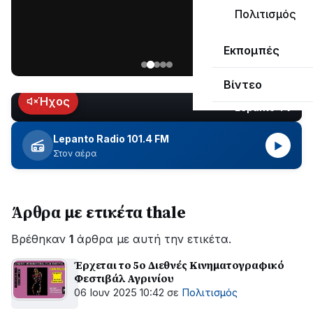
μεγάλο
Πολιτισμός
μέρος
Χωρίς
στο
Εκπομπές
ηλεκτροδότηση
Λυγιά
οι
Ναυπάκτου
Βίντεο
περιοχές
εδώ
Ήχος
Lepanto TV
LIVE
και
περίπου
Lepanto Radio 101.4 FM
▶
δύο
Στον αέρα
ώρες
–
Σε
Άρθρα με ετικέτα thale
εξέλιξη
οι
Βρέθηκαν
εργασίες
1
άρθρα με αυτή την ετικέτα.
του
Έρχεται το 5ο Διεθνές Κινηματογραφικό
ΔΕΔΔΗΕ
Φεστιβάλ Αγρινίου
για
06 Ιουν 2025 10:42
σε
Πολιτισμός
την