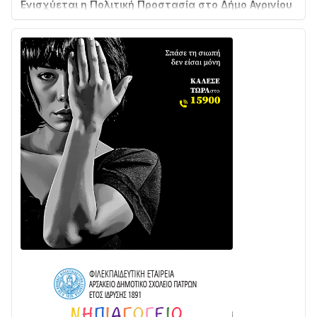
με δύο νέα υδροφόρα οχήματα
02/08 • 18:26
Διαβάστε την «Ναυπακτία» που κυκλοφορεί
31/07 • 08:16
Δωρίδα για Όλους: «Καμία εκχώρηση των νερών
στην ΕΥΔΑΠ»
28/07 • 21:46
Διαβάστε την «Ναυπακτία» που κυκλοφορεί
24/07 • 11:31
ΕΚΤΑΚΤΟ – ΝΑΥΠΑΚΤΙΑ: ΣΥΝΑΓΕΡΜΟΣ ΣΤΗΝ
ΠΥΡΟΣΒΕΣΤΙΚΗ ΓΙΑ ΦΩΤΙΑ ΣΤΟΝ ΑΓΙΟ ΗΛΙΑ ΠΡΙΝ ΤΗ
ΓΡΑΝΙΤΣΑ
24/07 • 11:03
ΤΟ ΠΑΡΤΥ ΣΥΝΕΧΙΖΕΤΑΙ…
05/08 • 08:41
Στο σκοτάδι μεγάλο μέρος στο Λυγιά Ναυπάκτου
04/08 • 19:47