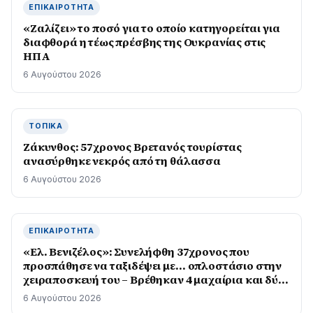
ΕΠΙΚΑΙΡΌΤΗΤΑ
«Ζαλίζει» το ποσό για το οποίο κατηγορείται για
διαφθορά η τέως πρέσβης της Ουκρανίας στις
ΗΠΑ
6 Αυγούστου 2026
ΤΟΠΙΚΆ
Ζάκυνθος: 57χρονος Βρετανός τουρίστας
ανασύρθηκε νεκρός από τη θάλασσα
6 Αυγούστου 2026
ΕΠΙΚΑΙΡΌΤΗΤΑ
«Ελ. Βενιζέλος»: Συνελήφθη 37χρονος που
προσπάθησε να ταξιδέψει με… οπλοστάσιο στην
χειραποσκευή του – Βρέθηκαν 4 μαχαίρια και δύο
ψαλίδια κλαδέματος
6 Αυγούστου 2026