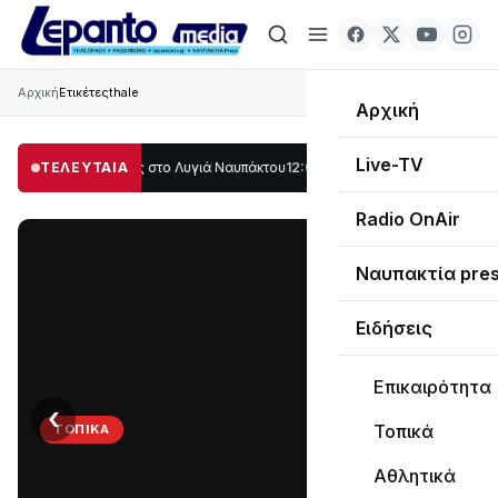
Αρχική
Ετικέτες
thale
Αρχική
Live-TV
άλο μέρος στο Λυγιά Ναυπάκτου
ΤΕΛΕΥΤΑΙΑ
12:08
Σε τροχιά υλοποίησης η Παράκαμψη τ
Radio OnAir
Ναυπακτία pre
Ειδήσεις
Επικαιρότητα
‹
›
Τοπικά
ΤΟΠΙΚΆ
Στο
Αθλητικά
σκοτάδι