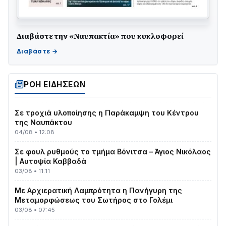
Διαβάστε την «Ναυπακτία» που κυκλοφορεί
ΤΟ ΠΑΡΤΥ ΣΥΝΕΧΙΖΕΤΑΙ…
05/08 • 08:41
Στο σκοτάδι μεγάλο μέρος στο Λυγιά Ναυπάκτου
04/08 • 19:47
ΡΟΗ ΕΙΔΗΣΕΩΝ
Σε τροχιά υλοποίησης η Παράκαμψη του Κέντρου
της Ναυπάκτου
04/08 • 12:08
Σε φουλ ρυθμούς το τμήμα Βόνιτσα – Άγιος Νικόλαος
| Αυτοψία Καββαδά
03/08 • 11:11
Με Αρχιερατική Λαμπρότητα η Πανήγυρη της
Μεταμορφώσεως του Σωτήρος στο Γολέμι
03/08 • 07:45
Ενισχύεται η Πολιτική Προστασία στο Δήμο Αγρινίου