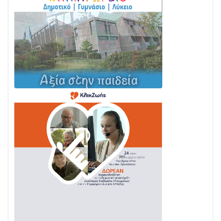
Σε τροχιά υλοποίησης η Παράκαμψη του Κέντρου
της Ναυπάκτου
04/08 • 12:08
Σε φουλ ρυθμούς το τμήμα Βόνιτσα – Άγιος Νικόλαος
| Αυτοψία Καββαδά
03/08 • 11:11
Με Αρχιερατική Λαμπρότητα η Πανήγυρη της
Μεταμορφώσεως του Σωτήρος στο Γολέμι
03/08 • 07:45
Ενισχύεται η Πολιτική Προστασία στο Δήμο Αγρινίου
με δύο νέα υδροφόρα οχήματα
02/08 • 18:26
Διαβάστε την «Ναυπακτία» που κυκλοφορεί
31/07 • 08:16
Δωρίδα για Όλους: «Καμία εκχώρηση των νερών
στην ΕΥΔΑΠ»
28/07 • 21:46