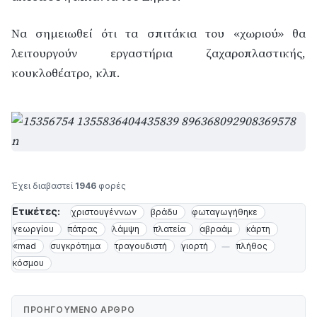
Να σημειωθεί ότι τα σπιτάκια του «χωριού» θα
λειτουργούν εργαστήρια ζαχαροπλαστικής,
κουκλοθέατρο, κλπ.
Έχει διαβαστεί
1946
φορές
Ετικέτες:
χριστουγέννων
βράδυ
φωταγωγήθηκε
γεωργίου
πάτρας
λάμψη
πλατεία
αβραάμ
κάρτη
«mad
συγκρότημα
τραγουδιστή
γιορτή
πλήθος
κόσμου
ΠΡΟΗΓΟΎΜΕΝΟ ΆΡΘΡΟ