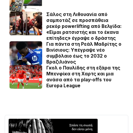
Σάλος στη Λιθουανία από
σαμποτάζ σε προσπάθεια
ρεκόρ powerlifting από Βελγίδα:
«Είμαι ρατσιστής και το έκανα
επίτηδες» έγραψε ο δράστης
Για πάντα στη Ρεάλ Μαδρίτης ο
Βινίσιους: Yπέγραψε νέο
συμβόλαιο έως το 2032 ο
Βραζιλιάνος
Γκολ ο Παυλίδης στη εξάρα της
Μπενφίκα στη Χαρτς και μια
ανάσα από τα play-offs του
Europa League