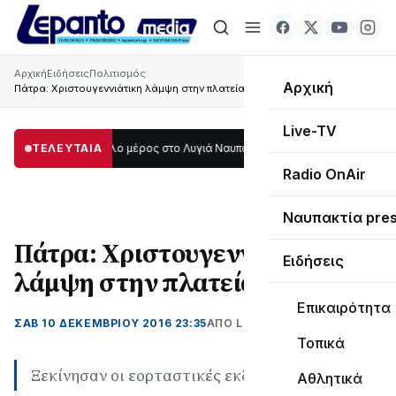
Αρχική
Ειδήσεις
Πολιτισμός
Αρχική
Πάτρα: Χριστουγεννιάτικη λάμψη στην πλατεία Γεωργίου
Live-TV
σκοτάδι μεγάλο μέρος στο Λυγιά Ναυπάκτου
ΤΕΛΕΥΤΑΙΑ
12:08
Σε τροχιά υλοποίησης η 
Radio OnAir
Ναυπακτία pre
Πάτρα: Χριστουγεννιάτικη
Ειδήσεις
λάμψη στην πλατεία Γεωργίου
Επικαιρότητα
ΣΑΒ 10 ΔΕΚΕΜΒΡΊΟΥ 2016 23:35
ΑΠΌ LEPANTO RTV
Τοπικά
Ξεκίνησαν οι εορταστικές εκδηλώσεις
Αθλητικά