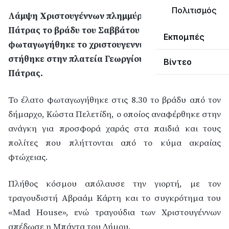
Πολιτισμός
Λάμψη Χριστουγέννων πλημμύρισε το κέντρο της
Πάτρας το βράδυ του Σαββάτου οπότε και
Εκπομπές
φωταγωγήθηκε το χριστουγεννιάτικο δένδρο που
στήθηκε στην πλατεία Γεωργίου από τον δήμο της
Βίντεο
Πάτρας.
Το έλατο φωταγωγήθηκε στις 8.30 το βράδυ από τον
δήμαρχο, Κώστα Πελετίδη, ο οποίος αναφέρθηκε στην
ανάγκη για προσφορά χαράς στα παιδιά και τους
πολίτες που πλήττονται από το κύμα ακραίας
φτώχειας.
Πλήθος κόσμου απόλαυσε την γιορτή, με τον
τραγουδιστή Αβραάμ Κάρτη και το συγκρότημα του
«Mad House», ενώ τραγούδια των Χριστουγέννων
απέδωσε η Μπάντα του Δήμου.