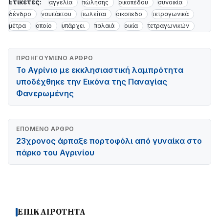
Ετικέτες:
αγγελία
πώλησης
οικοπέδου
συνοικία
δένδρο
ναυπάκτου
πωλείται
οικοπεδο
τετραγωνικά
μέτρα
οποίο
υπάρχει
παλαιά
οικία
τετραγωνικών
ΠΡΟΗΓΟΎΜΕΝΟ ΆΡΘΡΟ
Το Αγρίνιο με εκκλησιαστική λαμπρότητα
υποδέχθηκε την Εικόνα της Παναγίας
Φανερωμένης
ΕΠΌΜΕΝΟ ΆΡΘΡΟ
23χρονος άρπαξε πορτοφόλι από γυναίκα στο
πάρκο του Αγρινίου
ΕΠΙΚΑΙΡΟΤΗΤΑ