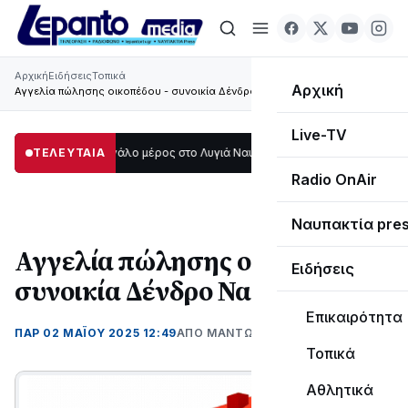
Αρχική
Ειδήσεις
Τοπικά
Αρχική
Αγγελία πώλησης οικοπέδου - συνοικία Δένδρο Ναυπάκτου
Live-TV
ο σκοτάδι μεγάλο μέρος στο Λυγιά Ναυπάκτου
ΤΕΛΕΥΤΑΙΑ
12:08
Σε τροχιά υλοποίησης 
Radio OnAir
Ναυπακτία pre
Αγγελία πώλησης οικοπέδου -
Ειδήσεις
συνοικία Δένδρο Ναυπάκτου
Επικαιρότητα
ΠΑΡ 02 ΜΑΪΟΥ 2025 12:49
ΑΠΌ ΜΑΝΤΩ ΚΑΠΕΝΤΖΩΝΗ
Τοπικά
Αθλητικά