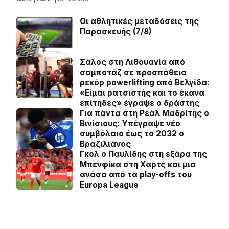
Οι αθλητικές μεταδόσεις της
Παρασκευής (7/8)
Σάλος στη Λιθουανία από
σαμποτάζ σε προσπάθεια
ρεκόρ powerlifting από Βελγίδα:
«Είμαι ρατσιστής και το έκανα
επίτηδες» έγραψε ο δράστης
Για πάντα στη Ρεάλ Μαδρίτης ο
Βινίσιους: Yπέγραψε νέο
συμβόλαιο έως το 2032 ο
Βραζιλιάνος
Γκολ ο Παυλίδης στη εξάρα της
Μπενφίκα στη Χαρτς και μια
ανάσα από τα play-offs του
Europa League