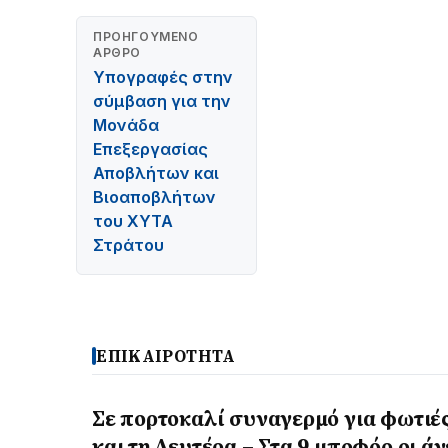
ΠΡΟΗΓΟΎΜΕΝΟ
ΆΡΘΡΟ
Υπογραφές στην
σύμβαση για την
Μονάδα
Επεξεργασίας
Αποβλήτων και
Βιοαποβλήτων
του ΧΥΤΑ
Στράτου
ΕΠΙΚΑΙΡΟΤΗΤΑ
Σε πορτοκαλί συναγερμό για φωτιέ
και τη Δευτέρα – Στα 9 μποφόρ οι άν