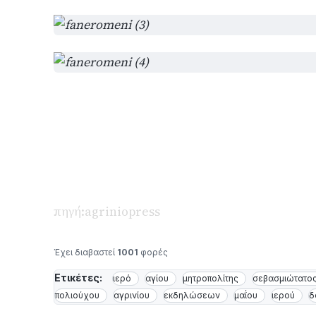
πηγή:agriniopress
Έχει διαβαστεί
1001
φορές
Ετικέτες:
ιερό
αγίου
μητροπολίτης
σεβασμιώτατο
πολιούχου
αγρινίου
εκδηλώσεων
μαΐου
ιερού
δ