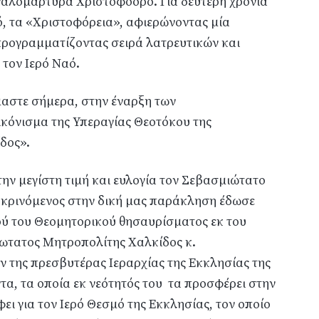
γαλομάρτυρα Χριστοφόορο. Για δεύτερη χρονιά
, τα «Χριστοφόρεια», αφιερώνοντας μία
προγραμματίζοντας σειρά λατρευτικών και
 τον Ιερό Ναό.
αστε σήμερα, στην έναρξη των
ικόνισμα της Υπεραγίας Θεοτόκου της
δος».
την μεγίστη τιμή και ευλογία τον Σεβασμιώτατο
οκρινόμενος στην δική μας παράκληση έδωσε
ού του Θεομητορικού θησαυρίσματος εκ του
ωτατος Μητροπολίτης Χαλκίδος κ.
 της πρεσβυτέρας Ιεραρχίας της Εκκλησίας της
τα, τα οποία εκ νεότητός του τα προσφέρει στην
ει για τον Ιερό Θεσμό της Εκκλησίας, τον οποίο