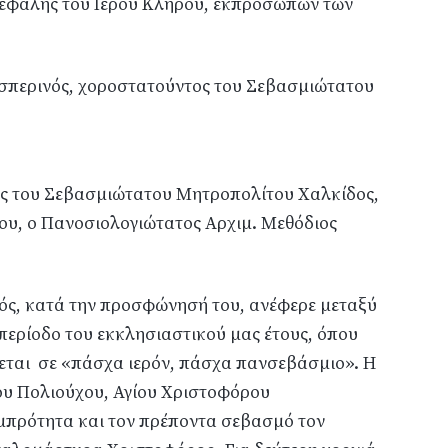
κεφαλής του Ιερού Κλήρου, εκπροσώπων των
σπερινός, χοροστατούντος του Σεβασμιώτατου
ς του Σεβασμιώτατου Μητροπολίτου Χαλκίδος,
ου, ο Πανοσιολογιώτατος Αρχιμ. Μεθόδιος
ς, κατά την προσφώνησή του, ανέφερε μεταξύ
περίοδο του εκκλησιαστικού μας έτους, όπου
νεται σε «πάσχα ιερόν, πάσχα πανσεβάσμιο». Η
του Πολιούχου, Αγίου Χριστοφόρου
αμπρότητα και τον πρέποντα σεβασμό τον