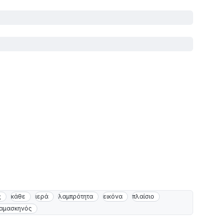
ς
κάθε
ιερά
λαμπρότητα
εικόνα
πλαίσιο
αμασκηνός