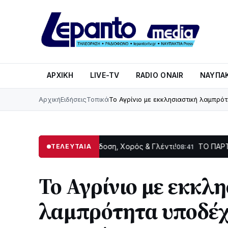
ΑΡΧΙΚΉ
LIVE-TV
RADIO ONAIR
ΝΑΥΠΑΚ
Αρχική
Ειδήσεις
Τοπικά
Το Αγρίνιο με εκκλησιαστική λαμπρ
 Δωρίδας: Παράδοση, Χορός & Γλέντι!
ΤΟ ΠΑΡΤΥ ΣΥΝΕΧΙΖΕ
ΤΕΛΕΥΤΑΙΑ
08:41
Το Αγρίνιο με εκκλ
λαμπρότητα υποδέχ