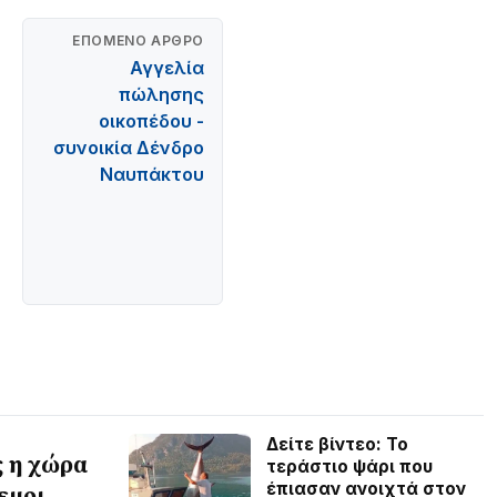
ΕΠΌΜΕΝΟ ΆΡΘΡΟ
Αγγελία
πώλησης
οικοπέδου -
συνοικία Δένδρο
Ναυπάκτου
Δείτε βίντεο: Το
ς η χώρα
τεράστιο ψάρι που
έπιασαν ανοιχτά στον
εμοι,