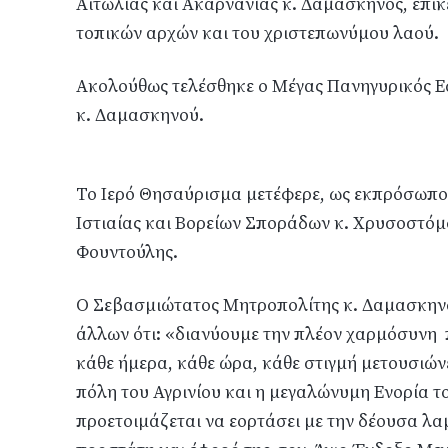
Αιτωλίας και Ακαρνανίας κ. Δαμασκηνός, επι
τοπικών αρχών και του χριστεπωνύμου λαού.
Ακολούθως τελέσθηκε ο Μέγας Πανηγυρικός Ε
κ. Δαμασκηνού.
Το Ιερό Θησαύρισμα μετέφερε, ως εκπρόσωπο
Ιστιαίας και Βορείων Σποράδων κ. Χρυσοστόμ
Φουντούλης.
Ο Σεβασμιώτατος Μητροπολίτης κ. Δαμασκηνό
άλλων ότι: «διανύουμε την πλέον χαρμόσυνη 
κάθε ήμερα, κάθε ώρα, κάθε στιγμή μετουσιώ
πόλη του Αγρινίου και η μεγαλώνυμη Ενορία 
προετοιμάζεται να εορτάσει με την δέουσα λ