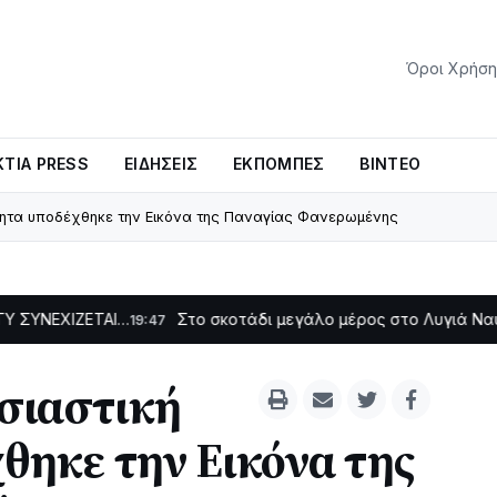
Όροι Χρήση
ΤΊΑ PRESS
ΕΙΔΉΣΕΙΣ
ΕΚΠΟΜΠΈΣ
ΒΊΝΤΕΟ
ότητα υποδέχθηκε την Εικόνα της Παναγίας Φανερωμένης
ΤΑΙ…
Στο σκοτάδι μεγάλο μέρος στο Λυγιά Ναυπάκτου
19:47
12:0
ησιαστική
θηκε την Εικόνα της