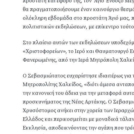
προστάτη και έφορό της, τον Άγιο Ένδοξο Με
θα πραγματοποιήσουμε έναν καινούργιο θεσμό
ολόκληρη εβδομάδα στο προστάτη Άγιό μας, 
πολιτιστικών εκδηλώσεων, με επίκεντρο τούτο
Στο πλαίσιο αυτών των εκδηλώσεων υποδεχόμ
«Χριστοφορείων», το Ιερό και Θαυματουργό Ε
Φανερωμένης, από την Ιερά Μητρόπολη Χαλκί
Ο Σεβασμιώτατος ευχαρίστησε ιδιαιτέρως για 
Μητροπολίτης Χαλκίδος, «διότι άμεσα ανταπ
την κανονική του άδεια για την μεταφορά αυτ
προσκυνήματος της Νέας Αρτάκης. Ο Σεβασμι
Χρυσόστομος ανήκει στην χορεία των Ιεραρχών
Ελλάδος και περικοσμείται με μοναδικά τάλαν
Εκκλησία, αποδεικνύοντας την αγάπη που τρέφ