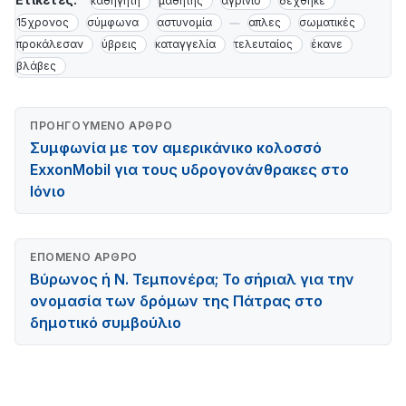
καθηγητή
μαθητής
αγρίνιο
δέχθηκε
15χρονος
σύμφωνα
αστυνομία
απλες
σωματικές
προκάλεσαν
ύβρεις
καταγγελία
τελευταίος
έκανε
βλάβες
ΠΡΟΗΓΟΎΜΕΝΟ ΆΡΘΡΟ
Συμφωνία με τον αμερικάνικο κολοσσό
ExxonMobil για τους υδρογονάνθρακες στο
Ιόνιο
ΕΠΌΜΕΝΟ ΆΡΘΡΟ
Βύρωνος ή Ν. Τεμπονέρα; Το σήριαλ για την
ονομασία των δρόμων της Πάτρας στο
δημοτικό συμβούλιο