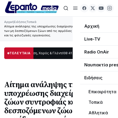
Αρχική
Ειδήσεις
Τοπικά
Αρχική
Αίτημα ανάληψης της υποχρέωσης διαχείρισης των ζώων συντροφιάς και
των μη δεσποζόμενων ζώων από τις αρμόδιες υπηρεσίες των Υπουργείων
και τις φιλοζωϊκές οργανώσεις.
Live-TV
Radio OnAir
ας: Παράδοση, Χορός & Γλέντι!
ΤΕΛΕΥΤΑΙΑ
08:41
ΤΟ ΠΑΡΤΥ ΣΥΝΕΧΙΖΕΤΑΙ…
19:47
Στο 
Ναυπακτία pre
Ειδήσεις
Αίτημα ανάληψης της
υποχρέωσης διαχείρισης των
Επικαιρότητα
ζώων συντροφιάς και των μη
Τοπικά
δεσποζόμενων ζώων από τις
Αθλητικά