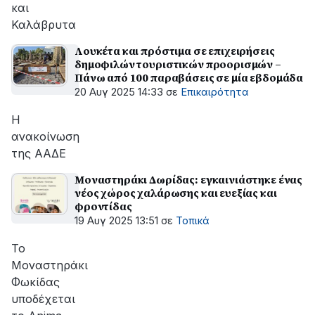
και
Καλάβρυτα
Λουκέτα και πρόστιμα σε επιχειρήσεις
δημοφιλών τουριστικών προορισμών –
Πάνω από 100 παραβάσεις σε μία εβδομάδα
20 Αυγ 2025 14:33
σε
Επικαιρότητα
Η
ανακοίνωση
της ΑΑΔΕ
Μοναστηράκι Δωρίδας: εγκαινιάστηκε ένας
νέος χώρος χαλάρωσης και ευεξίας και
φροντίδας
19 Αυγ 2025 13:51
σε
Τοπικά
Το
Μοναστηράκι
Φωκίδας
υποδέχεται