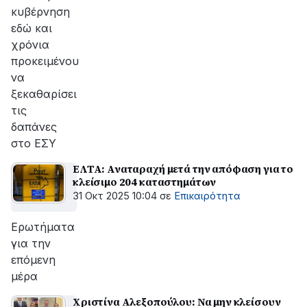
κυβέρνηση
εδώ και
χρόνια
προκειμένου
να
ξεκαθαρίσει
τις
δαπάνες
στο ΕΣΥ
ΕΛΤΑ: Αναταραχή μετά την απόφαση για το
κλείσιμο 204 καταστημάτων
31 Οκτ 2025 10:04
σε
Επικαιρότητα
Ερωτήματα
για την
επόμενη
μέρα
Χριστίνα Αλεξοπούλου: Να μην κλείσουν