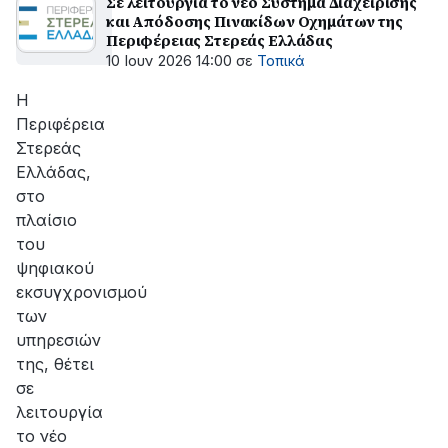
Σε λειτουργία το νέο Σύστημα Διαχείρισης
και Απόδοσης Πινακίδων Οχημάτων της
Περιφέρειας Στερεάς Ελλάδας
10 Ιουν 2026 14:00
σε
Τοπικά
Η
Περιφέρεια
Στερεάς
Ελλάδας,
στο
πλαίσιο
του
ψηφιακού
εκσυγχρονισμού
των
υπηρεσιών
της, θέτει
σε
λειτουργία
το νέο