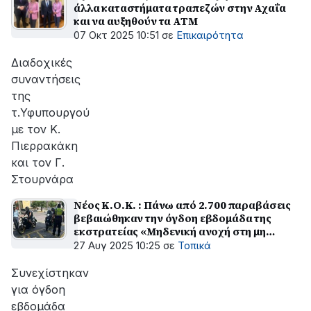
άλλα καταστήματα τραπεζών στην Αχαΐα
και να αυξηθούν τα ΑΤΜ
07 Οκτ 2025 10:51
σε
Επικαιρότητα
Διαδοχικές
συναντήσεις
της
τ.Υφυπουργού
με τον Κ.
Πιερρακάκη
και τον Γ.
Στουρνάρα
Νέος Κ.Ο.Κ. : Πάνω από 2.700 παραβάσεις
βεβαιώθηκαν την όγδοη εβδομάδα της
εκστρατείας «Μηδενική ανοχή στη μη
χρήση κράνους»
27 Αυγ 2025 10:25
σε
Τοπικά
Συνεχίστηκαν
για όγδοη
εβδομάδα