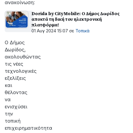
ανακοίνωση:
Dorida by CityMobile: Ο Δήμος Δωρίδος
αποκτά τη δική του ηλεκτρονική
πλατφόρμα!
01 Αυγ 2024 15:07
σε
Τοπικά
Ο Δήμος
Δωρίδος,
ακολουθώντας
τις νέες
τεχνολογικές
εξελίξεις
και
θέλοντας
να
ενισχύσει
την
τοπική
επιχειρηματικότητα