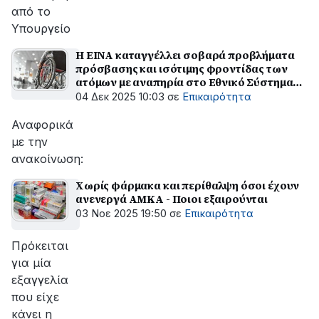
από το
Υπουργείο
Η ΕΙΝΑ καταγγέλλει σοβαρά προβλήματα
πρόσβασης και ισότιμης φροντίδας των
ατόμων με αναπηρία στο Εθνικό Σύστημα
Υγείας
04 Δεκ 2025 10:03
σε
Επικαιρότητα
Αναφορικά
με την
ανακοίνωση:
Χωρίς φάρμακα και περίθαλψη όσοι έχουν
ανενεργά ΑΜΚΑ - Ποιοι εξαιρούνται
03 Νοε 2025 19:50
σε
Επικαιρότητα
Πρόκειται
για μία
εξαγγελία
που είχε
κάνει η