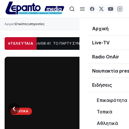
Αρχική
Ετικέτες
υπηρεσίες
Αρχική
Live-TV
Χορός & Γλέντι!
ΤΕΛΕΥΤΑΙΑ
08:41
ΤΟ ΠΑΡΤΥ ΣΥΝΕΧΙΖΕΤΑΙ…
19:47
Στο σκοτάδι μεγάλο
Radio OnAir
Ναυπακτία pre
Ειδήσεις
Επικαιρότητα
‹
›
Τοπικά
ΤΟΠΙΚΆ
ΤΟ
Αθλητικά
ΠΑΡΤΥ