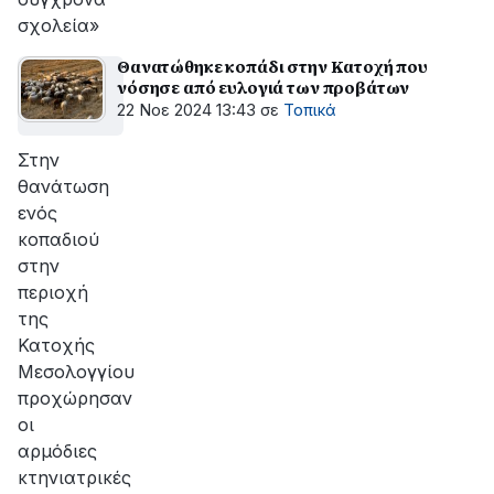
σχολεία»
Θανατώθηκε κοπάδι στην Κατοχή που
νόσησε από ευλογιά των προβάτων
22 Νοε 2024 13:43
σε
Τοπικά
Στην
θανάτωση
ενός
κοπαδιού
στην
περιοχή
της
Κατοχής
Μεσολογγίου
προχώρησαν
οι
αρμόδιες
κτηνιατρικές