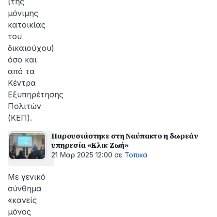
(της
μόνιμης
κατοικίας
του
δικαιούχου)
όσο και
από τα
Κέντρα
Εξυπηρέτησης
Πολιτών
(ΚΕΠ).
Παρουσιάστηκε στη Ναύπακτο η δωρεάν
υπηρεσία «Κλικ Ζωή»
21 Μαρ 2025 12:00
σε
Τοπικά
Με γενικό
σύνθημα
«κανείς
μόνος