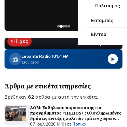
ΣΥΝΕΧΙΖΕΤΑΙ…
Πολιτισμός
Νέα
Εκπομπές
ανάρτηση
του
Βίντεο
Ανδρέα
Κωτσανά
Ήχος
Lepanto TV
LIVE
για
τα
Lepanto Radio 101.4 FM
▶
μεγάλα
Στον αέρα
έργα
του
Δήμου
Άρθρα με ετικέτα υπηρεσίες
Βρέθηκαν
62
άρθρα με αυτή την ετικέτα.
ΔΟΜ: Εκδήλωση παρουσίασης του
προγράμματος «HELIOS+ : Ολοκληρωμένες
δράσεις ένταξης πολιτών τρίτων χωρών
στην αγορά εργασίας στην Περιφέρεια
07 Ιουλ 2026 14:01
σε
Τοπικά