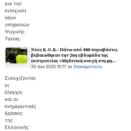
για την
ενίσχυση
νέων
υπηρεσιών
Ψυχικής
Υγείας
Νέος Κ.Ο.Κ.: Πάνω από 480 παραβάσεις
βεβαιώθηκαν την 26η εβδομάδα της
εκστρατείας «Μηδενική ανοχή στη μη
χρήση κράνους»
30 Δεκ 2025 10:17
σε
Επικαιρότητα
Συνεχίζονται
οι
έλεγχοι
και οι
ενημερωτικές
δράσεις
της
Ελληνικής