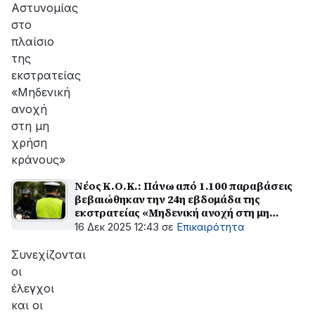
Αστυνομίας
στο
πλαίσιο
της
εκστρατείας
«Μηδενική
ανοχή
στη μη
χρήση
κράνους»
Νέος Κ.Ο.Κ.: Πάνω από 1.100 παραβάσεις
βεβαιώθηκαν την 24η εβδομάδα της
εκστρατείας «Μηδενική ανοχή στη μη
χρήση κράνους»
16 Δεκ 2025 12:43
σε
Επικαιρότητα
Συνεχίζονται
οι
έλεγχοι
και οι