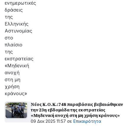
ενημερωτικές
δράσεις
της
Ελληνικής
Αστυνομίας
στο
πλαίσιο
της
εκστρατείας
«Μηδενική
ανοχή
στη μη
χρήση
κράνους»
Νέος Κ.Ο.Κ.:748 παραβάσεις βεβαιώθηκαν
την 23η εβδομάδα της εκστρατείας
«Μηδενική ανοχή στη μη χρήση κράνους»
09 Δεκ 2025 11:57
σε
Επικαιρότητα