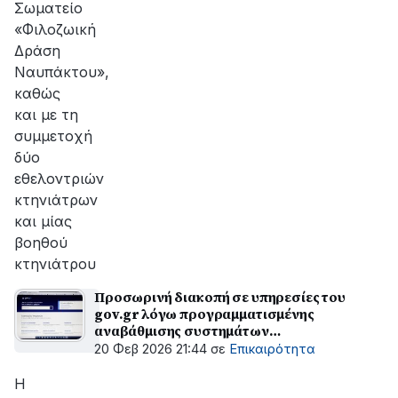
Σωματείο
«Φιλοζωική
Δράση
Ναυπάκτου»,
καθώς
και με τη
συμμετοχή
δύο
εθελοντριών
κτηνιάτρων
και μίας
βοηθού
κτηνιάτρου
Προσωρινή διακοπή σε υπηρεσίες του
gov.gr λόγω προγραμματισμένης
αναβάθμισης συστημάτων
αυθεντικοποίησης
20 Φεβ 2026 21:44
σε
Επικαιρότητα
Η