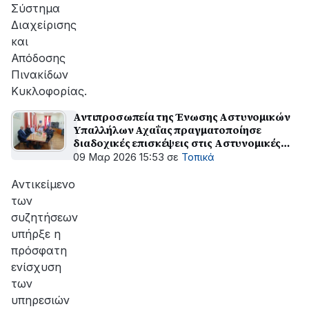
Σύστημα
Διαχείρισης
και
Απόδοσης
Πινακίδων
Κυκλοφορίας.
Αντιπροσωπεία της Ένωσης Αστυνομικών
Υπαλλήλων Αχαΐας πραγματοποίησε
διαδοχικές επισκέψεις στις Αστυνομικές
Υπηρεσίες και τον Δήμο Αιγιαλείας
09 Μαρ 2026 15:53
σε
Τοπικά
Αντικείμενο
των
συζητήσεων
υπήρξε η
πρόσφατη
ενίσχυση
των
υπηρεσιών