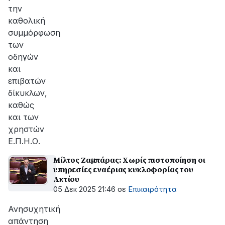
την
καθολική
συμμόρφωση
των
οδηγών
και
επιβατών
δίκυκλων,
καθώς
και των
χρηστών
Ε.Π.Η.Ο.
Μίλτος Ζαμπάρας: Χωρίς πιστοποίηση οι
υπηρεσίες εναέριας κυκλοφορίας του
Ακτίου
05 Δεκ 2025 21:46
σε
Επικαιρότητα
Ανησυχητική
απάντηση