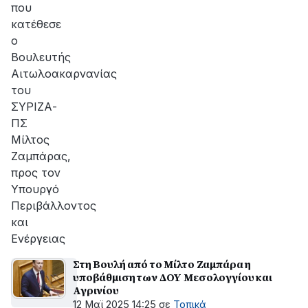
που
κατέθεσε
ο
Βουλευτής
Αιτωλοακαρνανίας
του
ΣΥΡΙΖΑ-
ΠΣ
Μίλτος
Ζαμπάρας,
προς τον
Υπουργό
Περιβάλλοντος
και
Ενέργειας
Στη Βουλή από το Μίλτο Ζαμπάρα η
υποβάθμιση των ΔΟΥ Μεσολογγίου και
Αγρινίου
12 Μαϊ 2025 14:25
σε
Τοπικά