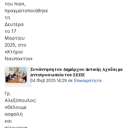
του πια»,
πραγματοποιήθηκε
τη
Δευτέρα
το 17
Μαρτίου
2025, στο
«Κτήριο
Ναυπακτία»
Συνάντηση του Δημάρχου Δυτικής Αχαΐας με
αντιπροσωπεία του ΣΕΠΕ
04 Φεβ 2025 14:29
σε
Επικαιρότητα
Γρ.
Αλεξόπουλος:
«Θέλουμε
ασφαλή
και
σύγχρονα