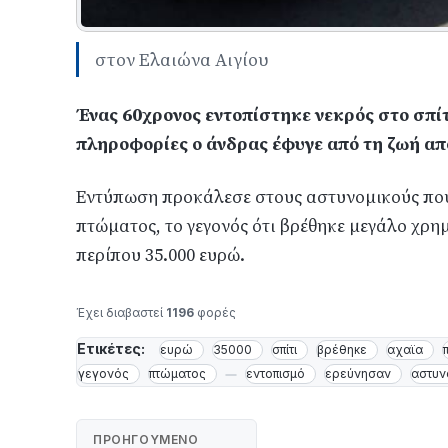
στον Ελαιώνα Αιγίου
Ένας 60χρονος εντοπίστηκε νεκρός στο σπίτ
πληροφορίες ο άνδρας έφυγε από τη ζωή από
Εντύπωση προκάλεσε στους αστυνομικούς που 
πτώματος, το γεγονός ότι βρέθηκε μεγάλο χρη
περίπου 35.000 ευρώ.
Έχει διαβαστεί
1196
φορές
Ετικέτες:
ευρώ
35000
σπίτι
βρέθηκε
αχαϊα
γεγονός
πτώματος
εντοπισμό
ερεύνησαν
αστυν
ΠΡΟΗΓΟΎΜΕΝΟ