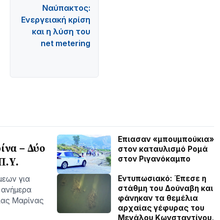
Ναύπακτος:
Ενεργειακή κρίση
και η λύση του
net metering
Επιασαν «µπουµπούκια»
ίνα – Δύο
στον καταυλισµό Ροµά
στον Ριγανόκαμπο
Π.Υ.
Εντυπωσιακό: Έπεσε η
μεων για
στάθμη του Δούναβη και
 ανήμερα
φάνηκαν τα θεμέλια
ίας Μαρίνας
αρχαίας γέφυρας του
Μεγάλου Κωνσταντίνου,