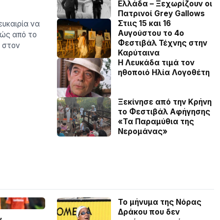
Ελλάδα – Ξεχωρίζουν οι
Πατρινοί Grey Gallows
Στιις 15 και 16
ευκαιρία να
Αυγούστου το 4ο
θώς από το
Φεστιβάλ Τέχνης στην
ι στον
Καρύταινα
Η Λευκάδα τιμά τον
ηθοποιό Ηλία Λογοθέτη
Ξεκίνησε από την Κρήνη
το Φεστιβάλ Αφήγησης
«Τα Παραμύθια της
Νερομάνας»
Το μήνυμα της Νόρας
Δράκου που δεν