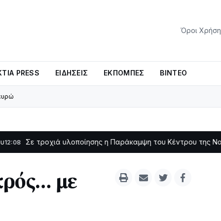
Όροι Χρήση
ΤΊΑ PRESS
ΕΙΔΉΣΕΙΣ
ΕΚΠΟΜΠΈΣ
ΒΊΝΤΕΟ
ευρώ
τροχιά υλοποίησης η Παράκαμψη του Κέντρου της Ναυπάκτου
11:
κρός… με