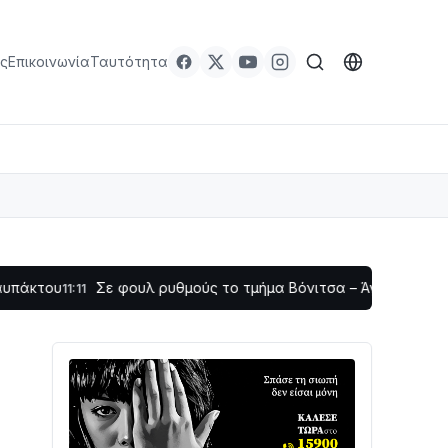
ς
Επικοινωνία
Ταυτότητα
Σε φουλ ρυθμούς το τμήμα Βόνιτσα – Άγιος Νικόλαος | Αυτο
11