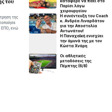
ής του
κατάφερε να πάει στο
Παρίσι λόγω
χειρουργείου
H συνέντευξη του Coach
έτρηση της
κ. Ανδρέα Λιναρδάτου
τοποίησε
για την Αποστολία
ς ΕΠΟ, ενώ
Αντωνάτου!
Η Παναχαϊκή ενισχύει
την άμυνά της με τον
Κώστα Χνάρη
Οι αθλητικές
μεταδόσεις της
Πέμπτης (6/8)