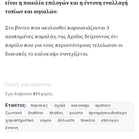
είναι η ποικιλία επιλογών και η έντονη εναλλαγή
τοπίων και αιγιαλών.
Στο βίντεο που ακολουθεί παρουσιάζονται 3
αγαπημένες παραλίες της Αχαΐας δείχνοντας ότι
παρόλο που για τους περισσότερους τελείωσαν οι
διακοπές το καλοκαίρι συνεχίζεται.
Πηγή: patrasevents
Έχει διαβαστεί
671
φορές
Ετικέτες:
παραλίες
αχαΐα
καλοκαίρι
κρατούν
ζωντανό
διαθέτει
πλήθος
γούστα
προτιμήσειςιδιαίτερο
χαρακτηριστικό
νομού
άλλωστε
ποικιλία
επιλογών
έντονη