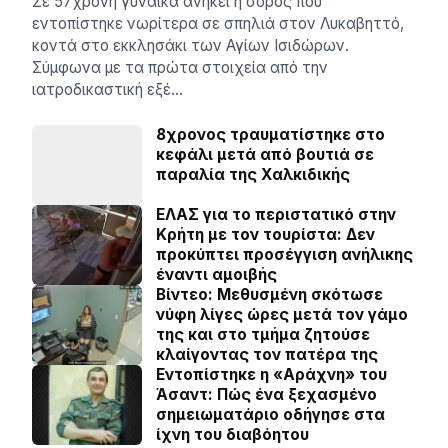
Σε 57χρονη γυναίκα ανήκει η σορός που
εντοπίστηκε νωρίτερα σε σπηλιά στον Λυκαβηττό,
κοντά στο εκκλησάκι των Αγίων Ισιδώρων.
Σύμφωνα με τα πρώτα στοιχεία από την
ιατροδικαστική εξέ…
8χρονος τραυματίστηκε στο
κεφάλι μετά από βουτιά σε
παραλία της Χαλκιδικής
ΕΛΑΣ για το περιστατικό στην
Κρήτη με τον τουρίστα: Δεν
προκύπτει προσέγγιση ανήλικης
έναντι αμοιβής
Βίντεο: Μεθυσμένη σκότωσε
νύφη λίγες ώρες μετά τον γάμο
της και στο τμήμα ζητούσε
κλαίγοντας τον πατέρα της
Εντοπίστηκε η «Αράχνη» του
Άσαντ: Πώς ένα ξεχασμένο
σημειωματάριο οδήγησε στα
ίχνη του διαβόητου