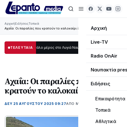
Αρχική
Ειδήσεις
Τοπικά
Αρχική
Αχαΐα: Οι παραλίες που κρατούν το καλοκαίρι ζωντανό
Live-TV
ο σκοτάδι μεγάλο μέρος στο Λυγιά Ναυπάκτου
ΤΕΛΕΥΤΑΙΑ
12:08
Σε τροχιά υλοποίησης
Radio OnAir
Ναυπακτία pre
Αχαΐα: Οι παραλίες που
Ειδήσεις
κρατούν το καλοκαίρι ζωντανό
Επικαιρότητα
ΔΕΥ 25 ΑΥΓΟΎΣΤΟΥ 2025 09:27
ΑΠΌ ΜΑΝΤΩ ΚΑΠΕΝΤΖΩΝΗ
Τοπικά
Αθλητικά