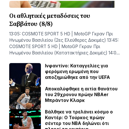
Οι αθλητικές μεταδόσεις του
Σαββάτου (8/8)
13:05: COSMOTE SPORT 5 HD | MotoGP Γκραν Πρι
Ηνωμένου Βασιλείου (2ες Ελεύθερες Δοκιμές) 13:45:
COSMOTE SPORT 5 HD | MotoGP Γκραν Πρι
Ηνωμένου Βασιλείου (Κατατακτήριες Δοκιμές) 14:0…
Ινφαντίνο: Καταγγελίες για
φερόμενη ερωμένη που
αποζημιώθηκε από την UEFA
Αποκαλύφθηκε η αιτία θανάτου
του 29χρονου πρώην NBAer
Μπράντον Κλαρκ
Βάλθηκε να τρελάνει κόσμο ο
Καντέρ: Ο Τούρκος πρώην
σέντερ του NBA δηλώνει ότι