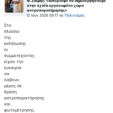
Φ.Ζαΐμης: «Μπορούμε να δημιουργήσουμε
στην Αχαΐα οργανωμένο χώρο
αστροπαρατήρησης»
12 Ιουν 2026 09:17
σε
Πολιτισμός
Στο
πλαίσιο
της
εκδήλωσης
οι
συμμετέχοντες
είχαν την
ευκαιρία
να
λάβουν
μέρος σε
δράση
αστροπαρατήρησης
και
φωτομέτρησης.