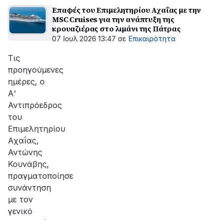
Επαφές του Επιμελητηρίου Αχαΐας με την
MSC Cruises για την ανάπτυξη της
κρουαζιέρας στο λιμάνι της Πάτρας
07 Ιουλ 2026 13:47
σε
Επικαιρότητα
Τις
προηγούμενες
ημέρες, ο
Α'
Αντιπρόεδρος
του
Επιμελητηρίου
Αχαΐας,
Αντώνης
Κουνάβης,
πραγματοποίησε
συνάντηση
με τον
γενικό