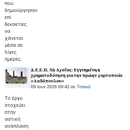
που
δημιούργησαν
επί
δεκαετίες
να
χάνεται
μέσα σε
λίγες
ημέρες.
Δ.Ε.Ε.Π. ΝΔ Αχαΐας: Εγγυημένη η
χρηματοδότηση για την πρώην χαρτοποιία
«Λαδόπουλου»
09 Ιουν 2026 09:42
σε
Τοπικά
Το έργο
στοχεύει
στην
αστική
ανάπλαση