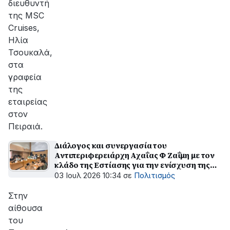
διευθυντή
της MSC
Cruises,
Ηλία
Τσουκαλά,
στα
γραφεία
της
εταιρείας
στον
Πειραιά.
Διάλογος και συνεργασία του
Αντιπεριφερειάρχη Αχαΐας Φ Ζαΐμη με τον
κλάδο της Εστίασης για την ενίσχυση της
προστασίας των καταναλωτών
03 Ιουλ 2026 10:34
σε
Πολιτισμός
Στην
αίθουσα
του