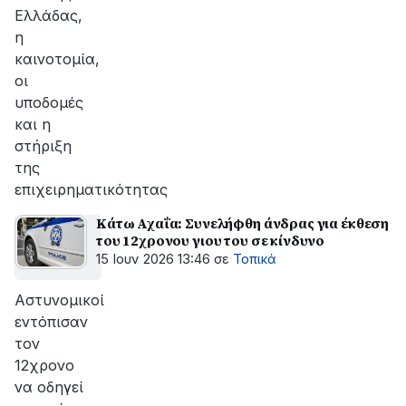
Ελλάδας,
η
καινοτομία,
οι
υποδομές
και η
στήριξη
της
επιχειρηματικότητας
Κάτω Αχαΐα: Συνελήφθη άνδρας για έκθεση
του 12χρονου γιου του σε κίνδυνο
15 Ιουν 2026 13:46
σε
Τοπικά
Aστυνομικοί
εντόπισαν
τον
12χρονο
να οδηγεί