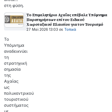
στη φύση.
Το Επιμελητήριο Αχαΐας υπέβαλε Υπόμνημα
Παρατηρήσεων επί του Ειδικού
Χωροταξικού Πλαισίου για τον Τουρισμό
27 Μαϊ 2026 13:03
σε
Τοπικά
Το
Υπόμνημα
αναδεικνύει
τη
στρατηγική
σημασία
της
Αχαΐας
ως
πολυκεντρικού
τουριστικού
συστήματος
με