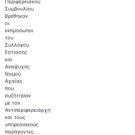
Περιφερειακού
Συμβουλίου
βρέθηκαν
οι
εκπρόσωποι
του
Συλλόγου
Εστίασης
και
Αναψυχής
Νομού
Αχαΐας
που
συζήτησαν
με τον
Αντιπεριφερειάρχη
και τους
υπηρεσιακούς
παράγοντες