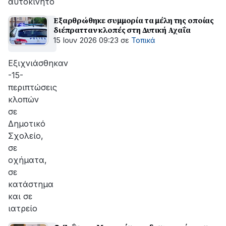
αυτοκίνητο
Εξαρθρώθηκε συμμορία τα μέλη της οποίας
διέπρατταν κλοπές στη Δυτική Αχαΐα
15 Ιουν 2026 09:23
σε
Τοπικά
Εξιχνιάσθηκαν
-15-
περιπτώσεις
κλοπών
σε
Δημοτικό
Σχολείο,
σε
οχήματα,
σε
κατάστημα
και σε
ιατρείο