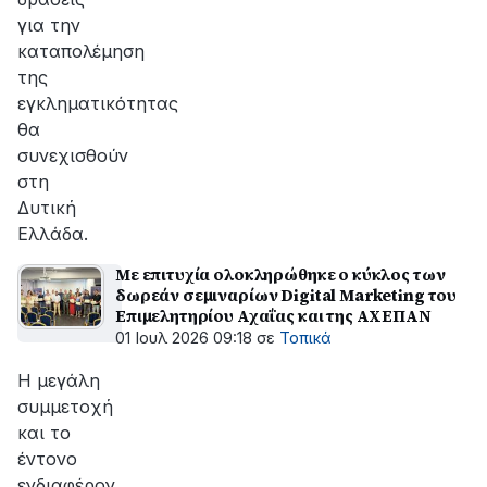
για την
καταπολέμηση
της
εγκληματικότητας
θα
συνεχισθούν
στη
Δυτική
Ελλάδα.
Με επιτυχία ολοκληρώθηκε ο κύκλος των
δωρεάν σεμιναρίων Digital Marketing του
Επιμελητηρίου Αχαΐας και της ΑΧΕΠΑΝ
01 Ιουλ 2026 09:18
σε
Τοπικά
Η μεγάλη
συμμετοχή
και το
έντονο
ενδιαφέρον