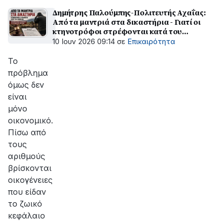
Δημήτρης Παλούμπης-Πολιτευτής Αχαΐας:
Από τα μαντριά στα δικαστήρια - Γιατί οι
κτηνοτρόφοι στρέφονται κατά του
Δημοσίου
10 Ιουν 2026 09:14
σε
Επικαιρότητα
Το
πρόβλημα
όμως δεν
είναι
μόνο
οικονομικό.
Πίσω από
τους
αριθμούς
βρίσκονται
οικογένειες
που είδαν
το ζωικό
κεφάλαιο