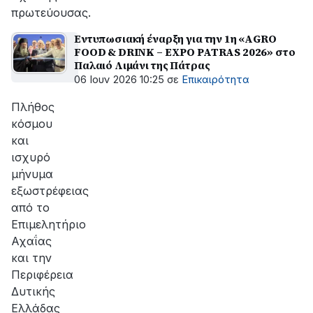
πρωτεύουσας.
Εντυπωσιακή έναρξη για την 1η «AGRO
FOOD & DRINK – EXPO PATRAS 2026» στο
Παλαιό Λιμάνι της Πάτρας
06 Ιουν 2026 10:25
σε
Επικαιρότητα
Πλήθος
κόσμου
και
ισχυρό
μήνυμα
εξωστρέφειας
από το
Επιμελητήριο
Αχαΐας
και την
Περιφέρεια
Δυτικής
Ελλάδας