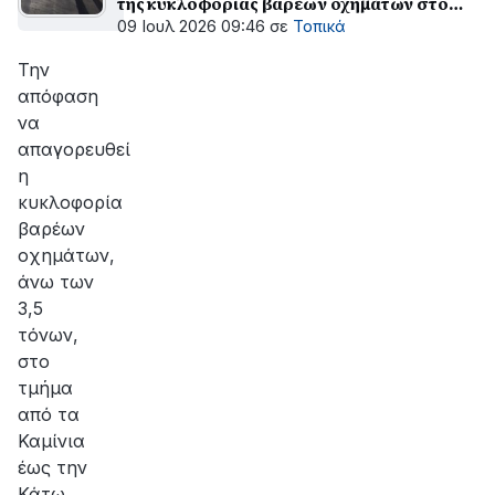
της κυκλοφορίας βαρέων οχημάτων στο
παράπλευρο δίκτυο του Πάτρα – Πύργος»
09 Ιουλ 2026 09:46
σε
Τοπικά
Την
απόφαση
να
απαγορευθεί
η
κυκλοφορία
βαρέων
οχημάτων,
άνω των
3,5
τόνων,
στο
τμήμα
από τα
Καμίνια
έως την
Κάτω