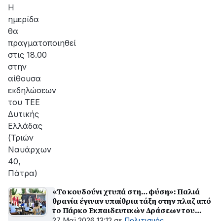
Η
ημερίδα
θα
πραγματοποιηθεί
στις 18.00
στην
αίθουσα
εκδηλώσεων
του ΤΕΕ
Δυτικής
Ελλάδας
(Τριών
Ναυάρχων
40,
Πάτρα)
«Το κουδούνι χτυπά στη… φύση»: Παλιά
θρανία έγιναν υπαίθρια τάξη στην πλαζ από
το Πάρκο Εκπαιδευτικών Δράσεων του
Δήμου Πατρέων
27 Μαϊ 2026 13:12
σε
Πολιτισμός