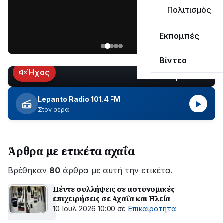
ΣΥΝΕΧΙΖΕΤΑΙ…
Πολιτισμός
Νέα
Εκπομπές
ανάρτηση
του
Βίντεο
Ανδρέα
Κωτσανά
Ήχος
Lepanto TV
LIVE
για
τα
Lepanto Radio 101.4 FM
▶
μεγάλα
Στον αέρα
έργα
του
Δήμου
Άρθρα με ετικέτα αχαΐα
Βρέθηκαν
80
άρθρα με αυτή την ετικέτα.
Πέντε συλλήψεις σε αστυνομικές
επιχειρήσεις σε Αχαΐα και Ηλεία
10 Ιουλ 2026 10:00
σε
Επικαιρότητα