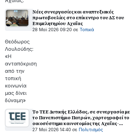
Αχαΐας.
Νέες συνεργασίες και αναπτυξιακές
πρωτοβουλίες στο επίκεντρο του ΔΣ του
Επιμελητηρίου Αχαΐας
28 Μαϊ 2026 09:20
σε
Τοπικά
Θεόδωρος
Λουλούδης:
«Η
ανταπόκριση
από την
τοπική
κοινωνία
μας δίνει
δύναμη»
Το ΤΕΕ Δυτικής Ελλάδας, σε συνεργασία με
το Πανεπιστήμιο Πατρών, χαρτογραφεί το
οικοσύστημα καινοτομίας της Αχαΐας-
Ημερίδα διαλόγου και συνεργασίας στην
27 Μαϊ 2026 14:40
σε
Πολιτισμός
Πάτρα