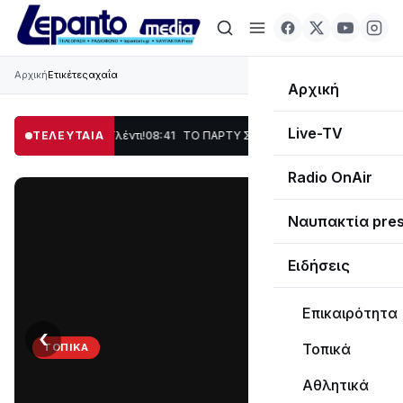
Αρχική
Ετικέτες
αχαΐα
Αρχική
Live-TV
η, Χορός & Γλέντι!
ΤΕΛΕΥΤΑΙΑ
08:41
ΤΟ ΠΑΡΤΥ ΣΥΝΕΧΙΖΕΤΑΙ…
19:47
Στο σκοτάδι μεγ
Radio OnAir
Ναυπακτία pre
Ειδήσεις
Επικαιρότητα
‹
›
Τοπικά
ΤΟΠΙΚΆ
ΤΟ
Αθλητικά
ΠΑΡΤΥ