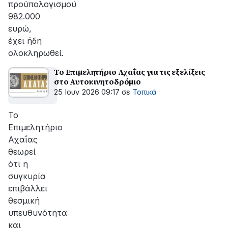
προϋπολογισμού
982.000
ευρώ,
έχει ήδη
ολοκληρωθεί.
Το Επιμελητήριο Αχαΐας για τις εξελίξεις
στο Αυτοκινητοδρόμιο
25 Ιουν 2026 09:17
σε
Τοπικά
Το
Επιμελητήριο
Αχαΐας
θεωρεί
ότι η
συγκυρία
επιβάλλει
θεσμική
υπευθυνότητα
και