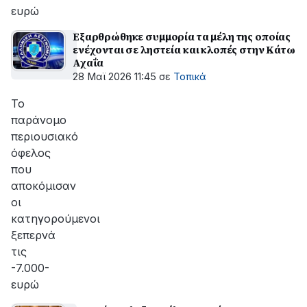
ευρώ
Εξαρθρώθηκε συμμορία τα μέλη της οποίας
ενέχονται σε ληστεία και κλοπές στην Κάτω
Αχαΐα
28 Μαϊ 2026 11:45
σε
Τοπικά
Το
παράνομο
περιουσιακό
όφελος
που
αποκόμισαν
οι
κατηγορούμενοι
ξεπερνά
τις
-7.000-
ευρώ