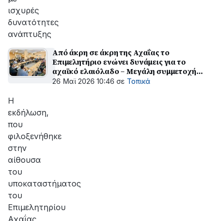
ισχυρές
δυνατότητες
ανάπτυξης
Από άκρη σε άκρη της Αχαΐας το
Επιμελητήριο ενώνει δυνάμεις για το
αχαϊκό ελαιόλαδο – Μεγάλη συμμετοχή
στην εκδήλωση του Αιγίου
26 Μαϊ 2026 10:46
σε
Τοπικά
Η
εκδήλωση,
που
φιλοξενήθηκε
στην
αίθουσα
του
υποκαταστήματος
του
Επιμελητηρίου
Αχαΐας,