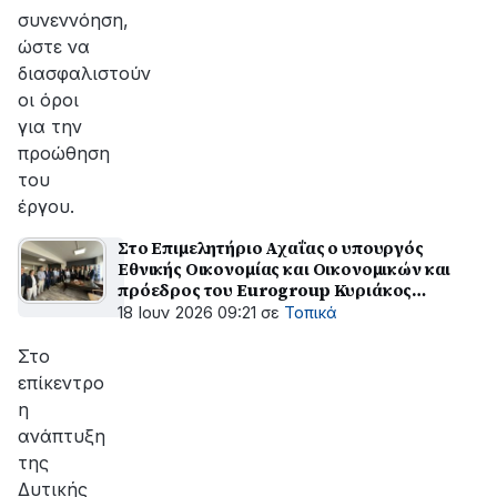
συνεννόηση,
ώστε να
διασφαλιστούν
οι όροι
για την
προώθηση
του
έργου.
Στο Επιμελητήριο Αχαΐας ο υπουργός
Εθνικής Οικονομίας και Οικονομικών και
πρόεδρος του Eurogroup Κυριάκος
Πιερρακάκης
18 Ιουν 2026 09:21
σε
Τοπικά
Στο
επίκεντρο
η
ανάπτυξη
της
Δυτικής