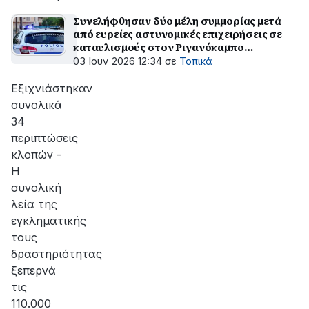
Συνελήφθησαν δύο μέλη συμμορίας μετά
από ευρείες αστυνομικές επιχειρήσεις σε
καταυλισμούς στον Ριγανόκαμπο
Εγλυκάδας και στα Καρέικα Δυτικής Αχαΐας
03 Ιουν 2026 12:34
σε
Τοπικά
Εξιχνιάστηκαν
συνολικά
34
περιπτώσεις
κλοπών -
Η
συνολική
λεία της
εγκληματικής
τους
δραστηριότητας
ξεπερνά
τις
110.000