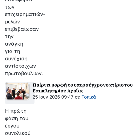
των
επιχειρηματιών-
μελών
επιβεβαίωσαν
την
ανάγκη
για τη
συνέχιση
αντίστοιχων
πρωτοβουλιών.
Παίρνει μορφή το υπερσύγχρονο κτίριο του
Επιμελητηρίου Αχαΐας
25 Ιουν 2026 09:47
σε
Τοπικά
Η πρώτη
φάση του
έργου,
συνολικού