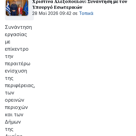
Χριστίνα Αλεξοπούλου: Συνάντηση με τον
Υπουργό Εσωτερικών
28 Μαϊ 2026 09:42
σε
Τοπικά
Συνάντηση
εργασίας
με
επίκεντρο
την
περαιτέρω
ενίσχυση
της
περιφέρειας,
των
ορεινών
περιοχών
και των
Δήμων
της