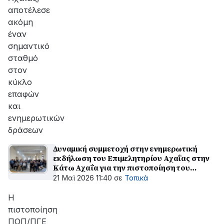
αποτέλεσε
ακόμη
έναν
σημαντικό
σταθμό
στον
κύκλο
επαφών
και
ενημερωτικών
δράσεων
Δυναμική συμμετοχή στην ενημερωτική
εκδήλωση του Επιμελητηρίου Αχαΐας στην
Κάτω Αχαΐα για την πιστοποίηση του
αχαϊκού ελαιολάδου
21 Μαϊ 2026 11:40
σε
Τοπικά
Η
πιστοποίηση
ΠΟΠ/ΠΓΕ