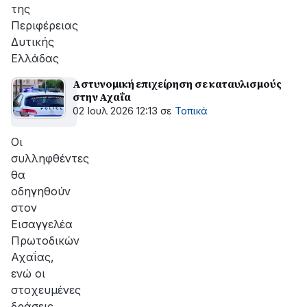
της
Περιφέρειας
Δυτικής
Ελλάδας
Aστυνομική επιχείρηση σε καταυλισμούς
στην Αχαΐα
02 Ιουλ 2026 12:13
σε
Τοπικά
Οι
συλληφθέντες
θα
οδηγηθούν
στον
Εισαγγελέα
Πρωτοδικών
Αχαΐας,
ενώ οι
στοχευμένες
δράσεις