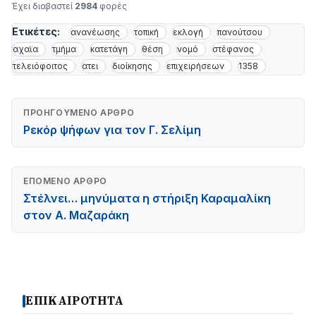
Έχει διαβαστεί
2984
φορές
Ετικέτες:
ανανέωσης
τοπική
εκλογή
πανούτσου
αχαϊα
τμήμα
κατετάγη
θέση
νομό
στέφανος
τελειόφοιτος
ατει
διοίκησης
επιχειρήσεων
1358
ΠΡΟΗΓΟΎΜΕΝΟ ΆΡΘΡΟ
Ρεκόρ ψήφων για τον Γ. Σελίμη
ΕΠΌΜΕΝΟ ΆΡΘΡΟ
Στέλνει… μηνύματα η στήριξη Καραμαλίκη
στον Α. Μαζαράκη
ΕΠΙΚΑΙΡΟΤΗΤΑ