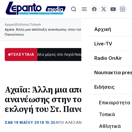
Αρχική
Ειδήσεις
Τοπικά
Αρχική
Αχαϊα: Άλλη μια απόδειξη ανανέωσης στην τοπική ΝΔ η εκλογή του Στ.
Πανούτσου
Live-TV
το σκοτάδι μεγάλο μέρος στο Λυγιά Ναυπάκτου
ΤΕΛΕΥΤΑΙΑ
12:08
Σε τροχιά υλοποίηση
Radio OnAir
Ναυπακτία pre
Αχαϊα: Άλλη μια απόδειξη
Ειδήσεις
ανανέωσης στην τοπική ΝΔ η
Επικαιρότητα
εκλογή του Στ. Πανούτσου
Τοπικά
ΣΑΒ 19 ΜΑΪΟΥ 2018 15:32
ΑΠΌ ΑΛΈΞΑΝΔΡΟΣ ΚΟΓΚΌΛΗΣ
Αθλητικά