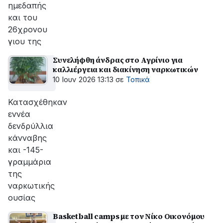
ημεδαπής
και του
26χρονου
γιου της
Συνελήφθη άνδρας στο Αγρίνιο για
καλλιέργεια και διακίνηση ναρκωτικών
10 Ιουν 2026 13:13
σε
Τοπικά
Κατασχέθηκαν
εννέα
δενδρύλλια
κάνναβης
και -145-
γραμμάρια
της
ναρκωτικής
ουσίας
Basketball camps με τον Νίκο Οικονόμου