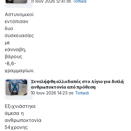
11 Ιουν 2026 12:41
σε
Τοπικά
Αστυνομικοί
εντόπισαν
δυο
συσκευασίες
με
κάνναβη,
βάρους
-8,6-
γραμμαρίων.
Συνελήφθη αλλοδαπός στο Αίγιο για διπλή
ανθρωποκτονία από πρόθεση
10 Ιουν 2026 14:23
σε
Τοπικά
Εξιχνιάστηκε
άμεσα η
ανθρωποκτονία
54χρονης