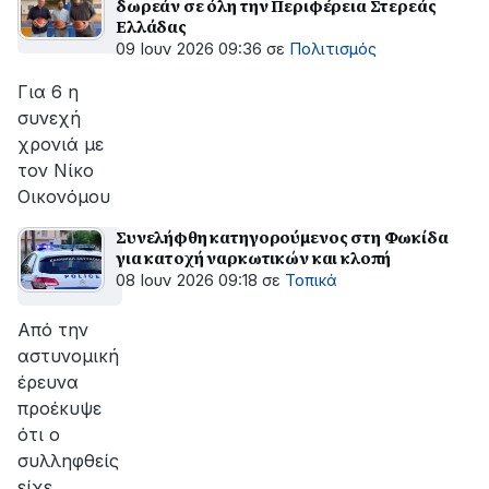
δωρεάν σε όλη την Περιφέρεια Στερεάς
Ελλάδας
09 Ιουν 2026 09:36
σε
Πολιτισμός
Για 6 η
συνεχή
χρονιά με
τον Νίκο
Οικονόμου
Συνελήφθη κατηγορούμενος στη Φωκίδα
για κατοχή ναρκωτικών και κλοπή
08 Ιουν 2026 09:18
σε
Τοπικά
Aπό την
αστυνομική
έρευνα
προέκυψε
ότι ο
συλληφθείς
είχε