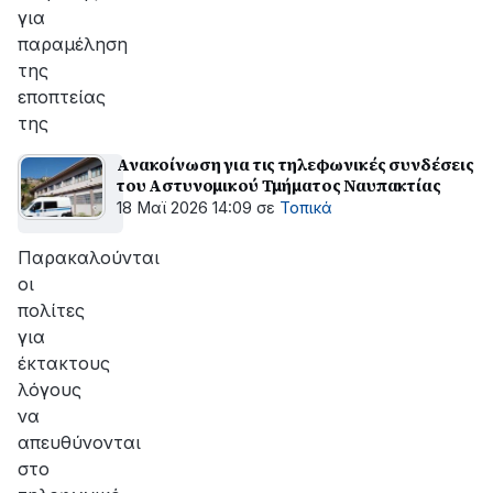
για
παραμέληση
της
εποπτείας
της
Ανακοίνωση για τις τηλεφωνικές συνδέσεις
του Αστυνομικού Τμήματος Ναυπακτίας
18 Μαϊ 2026 14:09
σε
Τοπικά
Παρακαλούνται
οι
πολίτες
για
έκτακτους
λόγους
να
απευθύνονται
στο