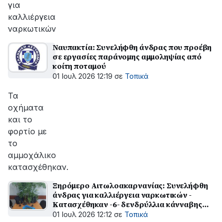
για
καλλιέργεια
ναρκωτικών
Ναυπακτία: Συνελήφθη άνδρας που προέβη
σε εργασίες παράνομης αμμοληψίας από
κοίτη ποταμού
01 Ιουλ 2026 12:19
σε
Τοπικά
Τα
οχήματα
και το
φορτίο με
το
αμμοχάλικο
κατασχέθηκαν.
Ξηρόμερο Αιτωλοακαρνανίας: Συνελήφθη
άνδρας για καλλιέργεια ναρκωτικών -
Κατασχέθηκαν -6- δενδρύλλια κάνναβης
και -51- γραμμάρια της ναρκωτικής ουσίας
01 Ιουλ 2026 12:12
σε
Τοπικά