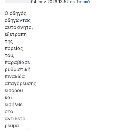
04 Ιουν 2026 13:52
σε
Τοπικά
Ο οδηγός,
οδηγώντας
αυτοκίνητο,
εξετράπη
της
πορείας
του,
παραβίασε
ρυθμιστική
πινακίδα
απαγόρευσης
εισόδου
και
εισήλθε
στο
αντίθετο
ρεύμα