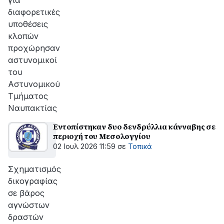
για
διαφορετικές
υποθέσεις
κλοπών
προχώρησαν
αστυνομικοί
του
Αστυνομικού
Τμήματος
Ναυπακτίας
Εντοπίστηκαν δυο δενδρύλλια κάνναβης σε
περιοχή του Μεσολογγίου
02 Ιουλ 2026 11:59
σε
Τοπικά
Σχηματισμός
δικογραφίας
σε βάρος
αγνώστων
δραστών