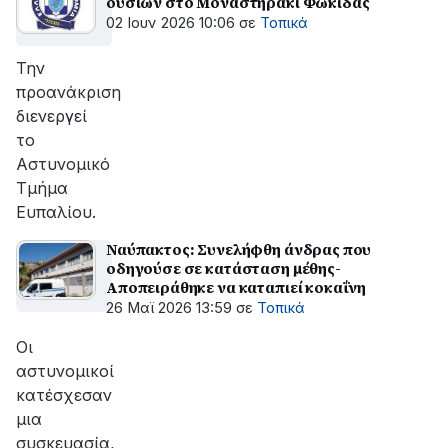
ουσιών στο Μοναστηράκι Φωκίδας
02 Ιουν 2026 10:06
σε
Τοπικά
Την
προανάκριση
διενεργεί
το
Αστυνομικό
Τμήμα
Ευπαλίου.
Ναύπακτος: Συνελήφθη άνδρας που
οδηγούσε σε κατάσταση μέθης-
Αποπειράθηκε να καταπιεί κοκαΐνη
26 Μαϊ 2026 13:59
σε
Τοπικά
Οι
αστυνομικοί
κατέσχεσαν
μια
συσκευασία,