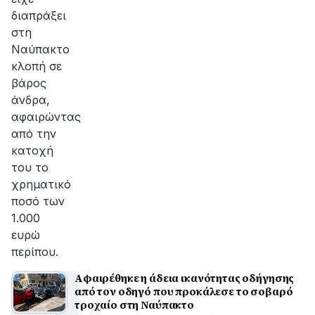
διαπράξει
στη
Ναύπακτο
κλοπή σε
βάρος
άνδρα,
αφαιρώντας
από την
κατοχή
του το
χρηματικό
ποσό των
1.000
ευρώ
περίπου.
Αφαιρέθηκε η άδεια ικανότητας οδήγησης
από τον οδηγό που προκάλεσε το σοβαρό
τροχαίο στη Ναύπακτο