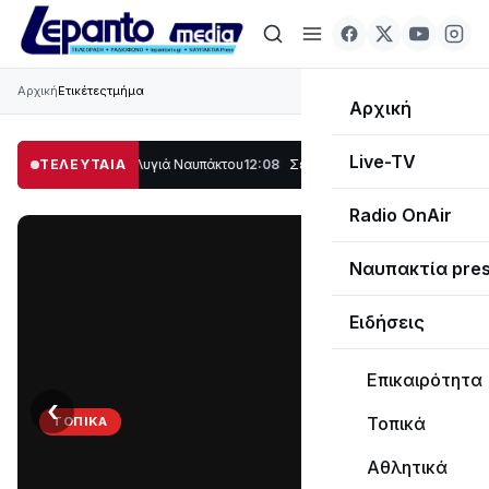
Αρχική
Ετικέτες
τμήμα
Αρχική
Live-TV
 μέρος στο Λυγιά Ναυπάκτου
ΤΕΛΕΥΤΑΙΑ
12:08
Σε τροχιά υλοποίησης η Παράκαμψη του
Radio OnAir
Ναυπακτία pre
Ειδήσεις
Επικαιρότητα
‹
›
Τοπικά
ΤΟΠΙΚΆ
Στο
Αθλητικά
σκοτάδι