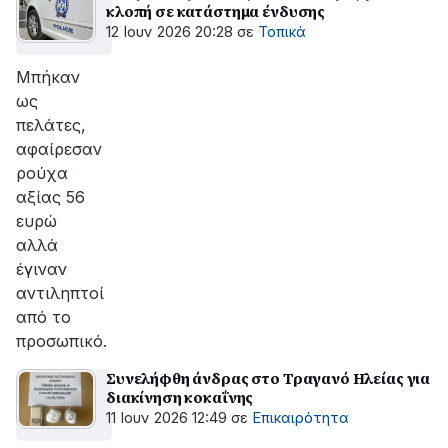
κλοπή σε κατάστημα ένδυσης
12 Ιουν 2026 20:28
σε
Τοπικά
Μπήκαν
ως
πελάτες,
αφαίρεσαν
ρούχα
αξίας 56
ευρώ
αλλά
έγιναν
αντιληπτοί
από το
προσωπικό.
Συνελήφθη άνδρας στο Τραγανό Ηλείας για
διακίνηση κοκαΐνης
11 Ιουν 2026 12:49
σε
Επικαιρότητα