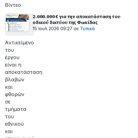
αποκατάσταση
Βίντεο
της
βλάβης
2.000.000 € για την αποκατάσταση του
οδικού δικτύου της Φωκίδας
15 Ιουλ 2026 09:27
σε
Τοπικά
Aντικείμενο
του
έργου
είναι η
αποκατάσταση
βλαβών
και
φθορών
σε
τμήματα
του
εθνικού
και