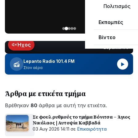
μεγάλο
Πολιτισμός
μέρος
Χωρίς
στο
Εκπομπές
ηλεκτροδότηση
Λυγιά
οι
Ναυπάκτου
Βίντεο
περιοχές
εδώ
Ήχος
Lepanto TV
LIVE
και
περίπου
Lepanto Radio 101.4 FM
▶
δύο
Στον αέρα
ώρες
–
Σε
Άρθρα με ετικέτα τμήμα
εξέλιξη
οι
Βρέθηκαν
εργασίες
80
άρθρα με αυτή την ετικέτα.
του
Σε φουλ ρυθμούς το τμήμα Βόνιτσα – Άγιος
ΔΕΔΔΗΕ
Νικόλαος | Αυτοψία Καββαδά
για
03 Αυγ 2026 14:11
σε
Επικαιρότητα
την