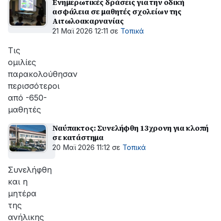
Ενημερωτικές δράσεις για την οδική
ασφάλεια σε μαθητές σχολείων της
Αιτωλοακαρνανίας
21 Μαϊ 2026 12:11
σε
Τοπικά
Τις
ομιλίες
παρακολούθησαν
περισσότεροι
από -650-
μαθητές
Ναύπακτος: Συνελήφθη 13χρονη για κλοπή
σε κατάστημα
20 Μαϊ 2026 11:12
σε
Τοπικά
Συνελήφθη
και η
μητέρα
της
ανήλικης