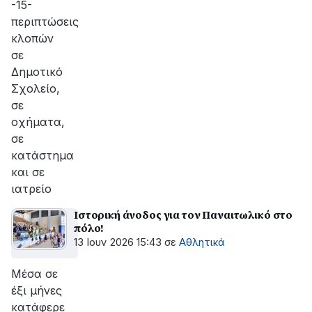
-15-
περιπτώσεις
κλοπών
σε
Δημοτικό
Σχολείο,
σε
οχήματα,
σε
κατάστημα
και σε
ιατρείο
Ιστορική άνοδος για τον Παναιτωλικό στο
πόλο!
13 Ιουν 2026 15:43
σε
Αθλητικά
Μέσα σε
έξι μήνες
κατάφερε