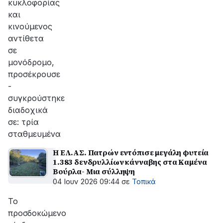
κυκλοφορίας
και
κινούμενος
αντίθετα
σε
μονόδρομο,
προσέκρουσε
-
συγκρούστηκε
διαδοχικά
σε: τρία
σταθμευμένα
Η ΕΛ.ΑΣ. Πατρών εντόπισε μεγάλη φυτεία
1.383 δενδρυλλίων κάνναβης στα Καμένα
Βούρλα- Μια σύλληψη
04 Ιουν 2026 09:44
σε
Τοπικά
Το
προσδοκώμενο