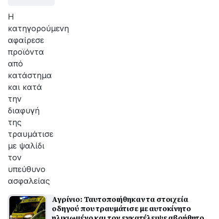
Η
κατηγορούμενη
αφαίρεσε
προϊόντα
από
κατάστημα
και κατά
την
διαφυγή
της
τραυμάτισε
με ψαλίδι
τον
υπεύθυνο
ασφαλείας
Αγρίνιο: Ταυτοποιήθηκαν τα στοιχεία
οδηγού που τραυμάτισε με αυτοκίνητο
ηλικιωμένο και τον εγκατέλειψε αβοήθητο