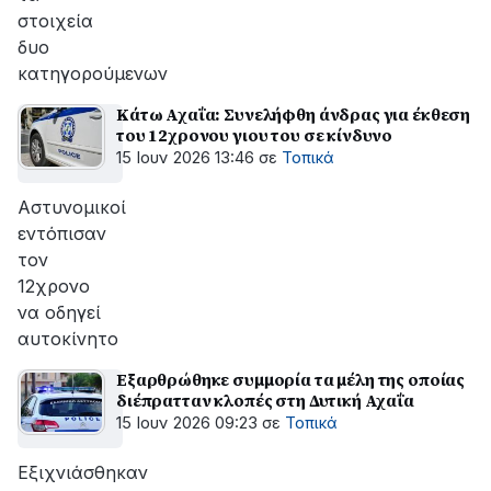
στοιχεία
δυο
κατηγορούμενων
Κάτω Αχαΐα: Συνελήφθη άνδρας για έκθεση
του 12χρονου γιου του σε κίνδυνο
15 Ιουν 2026 13:46
σε
Τοπικά
Aστυνομικοί
εντόπισαν
τον
12χρονο
να οδηγεί
αυτοκίνητο
Εξαρθρώθηκε συμμορία τα μέλη της οποίας
διέπρατταν κλοπές στη Δυτική Αχαΐα
15 Ιουν 2026 09:23
σε
Τοπικά
Εξιχνιάσθηκαν