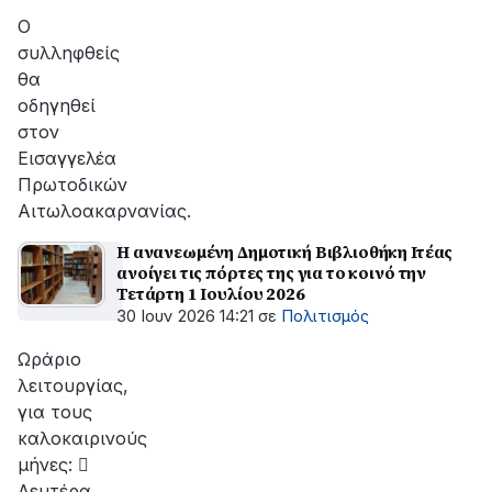
Ο
συλληφθείς
θα
οδηγηθεί
στον
Εισαγγελέα
Πρωτοδικών
Αιτωλοακαρνανίας.
Η ανανεωμένη Δημοτική Βιβλιοθήκη Ιτέας
ανοίγει τις πόρτες της για το κοινό την
Τετάρτη 1 Ιουλίου 2026
30 Ιουν 2026 14:21
σε
Πολιτισμός
Ωράριο
λειτουργίας,
για τους
καλοκαιρινούς
μήνες: 
Δευτέρα,