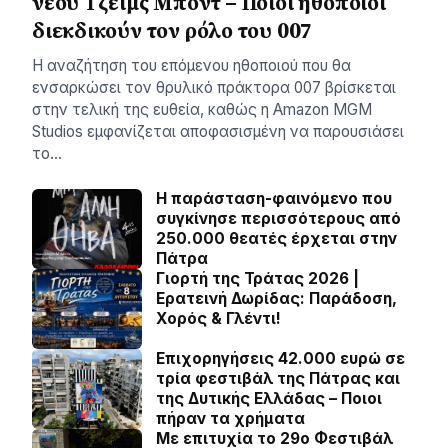
νέου Τζέιμς Μποντ – Ποιοι ηθοποιοί
διεκδικούν τον ρόλο του 007
Η αναζήτηση του επόμενου ηθοποιού που θα
ενσαρκώσει τον θρυλικό πράκτορα 007 βρίσκεται
στην τελική της ευθεία, καθώς η Amazon MGM
Studios εμφανίζεται αποφασισμένη να παρουσιάσει
το…
Η παράσταση-φαινόμενο που
συγκίνησε περισσότερους από
250.000 θεατές έρχεται στην
Πάτρα
Γιορτή της Τράτας 2026 |
Ερατεινή Δωρίδας: Παράδοση,
Χορός & Γλέντι!
Επιχορηγήσεις 42.000 ευρώ σε
τρία φεστιβάλ της Πάτρας και
της Δυτικής Ελλάδας – Ποιοι
πήραν τα χρήματα
Με επιτυχία το 29ο Φεστιβάλ