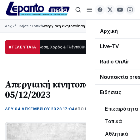
Αρχική
Ειδήσεις
Τοπικά
Απεργιακή κινητοποίηση Τρίτη 05/12/2023
Αρχική
Live-TV
ρίδας: Παράδοση, Χορός & Γλέντι!
ΤΕΛΕΥΤΑΙΑ
08:41
ΤΟ ΠΑΡΤΥ ΣΥΝΕΧΙΖΕΤΑΙ…
19:47
Σ
Radio OnAir
Ναυπακτία pre
Απεργιακή κινητοποίηση Τρίτη
05/12/2023
Ειδήσεις
Επικαιρότητα
ΔΕΥ 04 ΔΕΚΕΜΒΡΊΟΥ 2023 17:04
ΑΠΌ ΜΑΝΤΩ ΚΑΠΕΝΤΖΩΝΗ
Τοπικά
Αθλητικά