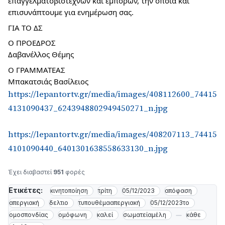
επαγγελματοβιοτεχνών και εμπόρων, την οποία και  
επισυνάπτουμε για ενημέρωση σας.
ΓΙΑ ΤΟ ΔΣ
Ο ΠΡΟΕΔΡΟΣ                  
Δαβανέλλος Θέμης                                
Ο ΓΡΑΜΜΑΤΕΑΣ
Μπακατσιάς Βασίλειος
https://lepantortv.gr/media/images/408112600_74415
4131090437_6243948802949450271_n.jpg
https://lepantortv.gr/media/images/408207113_74415
4101090440_6401301638558633130_n.jpg
Έχει διαβαστεί
951
φορές
Ετικέτες:
κινητοποίηση
τρίτη
05/12/2023
απόφαση
απεργιακή
δελτιο
τυπουθέμααπεργιακή
05/12/2023το
ομοσπονδίας
ομόφωνη
καλεί
σωματείαμέλη
κάθε