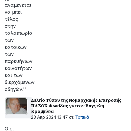
αναμένεται
να μπει
τέλος
στην
ταλαιπωρία
των
κατοίκων
των
παρευήνιων
κοινοτήτων
και των
διερχόμενων
οδηγών.''
Δελτίο Τύπου της Νομαρχιακής Επιτροπής
ΠΑΣΟΚ Φωκίδας για τον Βαγγέλη
Κρομμύδα
23 Απρ 2024 13:47
σε
Τοπικά
Ο σ.