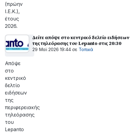
(πρώην
Ι.Ε.Κ.),
έτους
2026.
Δείτε απόψε στο κεντρικό δελτίο ειδήσεων
της τηλεόρασης του Lepanto στις 20:30
29 Μαϊ 2026 19:44
σε
Τοπικά
Απόψε
στο
κεντρικό
δελτίο
ειδήσεων
της
περιφερειακής
τηλεόρασης
του
Lepanto