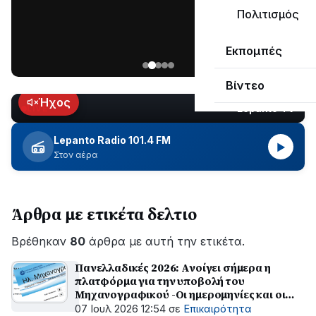
ΣΥΝΕΧΙΖΕΤΑΙ…
Πολιτισμός
Νέα
Εκπομπές
ανάρτηση
του
Βίντεο
Ανδρέα
Κωτσανά
Ήχος
Lepanto TV
LIVE
για
τα
Lepanto Radio 101.4 FM
▶
μεγάλα
Στον αέρα
έργα
του
Δήμου
Άρθρα με ετικέτα δελτιο
Βρέθηκαν
80
άρθρα με αυτή την ετικέτα.
Πανελλαδικές 2026: Ανοίγει σήμερα η
πλατφόρμα για την υποβολή του
Μηχανογραφικού -Οι ημερομηνίες και οι
οδηγίες για τους υποψηφίους
07 Ιουλ 2026 12:54
σε
Επικαιρότητα