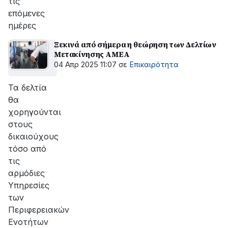
τις
επόμενες
ημέρες
Ξεκινά από σήμερα η θεώρηση των Δελτίων
Μετακίνησης ΑΜΕΑ
04 Απρ 2025 11:07
σε
Επικαιρότητα
Τα δελτία
θα
χορηγούνται
στους
δικαιούχους
τόσο από
τις
αρμόδιες
Υπηρεσίες
των
Περιφερειακών
Ενοτήτων