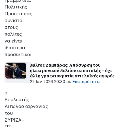
Γραμματεία
Πολιτικής
Προστασίας
συνιστά
στους
πολίτες
να είναι
ιδιαίτερα
προσεκτικοί
Μίλτος Ζαμπάρας: Απόσυρση του
ηλεκτρονικού δελτίου αποστολής – όχι
άλλη γραφειοκρατία στις λαϊκές αγορές
22 Ιαν 2026 20:30
σε
Επικαιρότητα
ο
Βουλευτής
Αιτωλοακαρνανίας
του
ΣΥΡΙΖΑ–
ΠΣ,