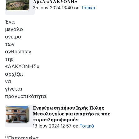
ΑμεΑ «ΑΛΚΥΟΝΗ»
25 Ιουν 2024 13:40
σε
Τοπικά
Ένα
μεγάλο
όνειρο
των
ανθρώπων
της
«ΑΛΚΥΟΝΗΣ»
αρχίζει
να
γίνεται
πραγματικότητα!
Ενημέρωση Δήμου Ιερής Πόλης
Μεσολογγίου για αναρτήσεις που
παραπληροφορούν
18 Ιουν 2024 12:57
σε
Τοπικά
''Πεπραγμένα