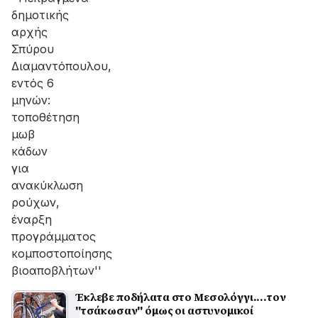
δημοτικής
αρχής
Σπύρου
Διαμαντόπουλου,
εντός 6
μηνών:
τοποθέτηση
μωβ
κάδων
για
ανακύκλωση
ρούχων,
έναρξη
προγράμματος
κομποστοποίησης
βιοαποβλήτων''
Έκλεβε ποδήλατα στο Μεσολόγγι....τον
''τσάκωσαν'' όμως οι αστυνομικοί