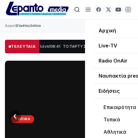
Αρχική
Ετικέτες
δελτιο
Αρχική
Live-TV
η, Χορός & Γλέντι!
ΤΕΛΕΥΤΑΙΑ
08:41
ΤΟ ΠΑΡΤΥ ΣΥΝΕΧΙΖΕΤΑΙ…
19:47
Στο σκοτάδι μεγ
Radio OnAir
Ναυπακτία pre
Ειδήσεις
Επικαιρότητα
‹
›
Τοπικά
ΤΟΠΙΚΆ
ΤΟ
Αθλητικά
ΠΑΡΤΥ