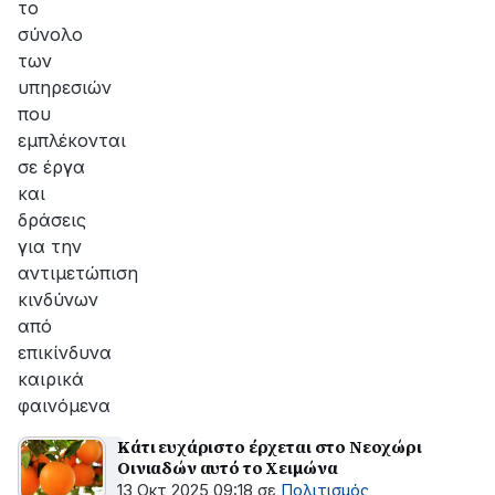
το
σύνολο
των
υπηρεσιών
που
εμπλέκονται
σε έργα
και
δράσεις
για την
αντιμετώπιση
κινδύνων
από
επικίνδυνα
καιρικά
φαινόμενα
Κάτι ευχάριστο έρχεται στο Νεοχώρι
Οινιαδών αυτό το Χειμώνα
13 Οκτ 2025 09:18
σε
Πολιτισμός