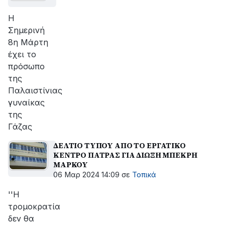
Η
Σημερινή
8η Μάρτη
έχει το
πρόσωπο
της
Παλαιστίνιας
γυναίκας
της
Γάζας
ΔΕΛΤΙΟ ΤΥΠΟΥ ΑΠΟ ΤΟ ΕΡΓΑΤΙΚΟ
ΚΕΝΤΡΟ ΠΑΤΡΑΣ ΓΙΑ ΔΙΩΞΗ ΜΠΕΚΡΗ
ΜΑΡΚΟΥ
06 Μαρ 2024 14:09
σε
Τοπικά
''Η
τρομοκρατία
δεν θα