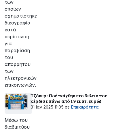
των
οποίων
σχηματίστηκε
δικογραφία
κατά
περίπτωση
για
παραβίαση
του
απορρήτου
των
ηλεκτρονικών
επικοινωνιών.
Τζόκερ: Πού παίχθηκε το δελτίο που
κέρδισε πάνω από 19 εκατ. ευρώ!
31 Ιαν 2025 11:05
σε
Επικαιρότητα
Μέσω του
διαδικτύου