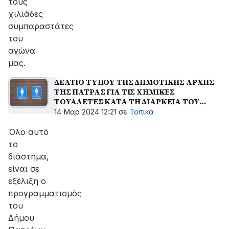
τους
χιλιάδες
συμπαραστάτες
του
αγώνα
μας.
ΔΕΛΤΙΟ ΤΥΠΟΥ ΤΗΣ ΔΗΜΟΤΙΚΗΣ ΑΡΧΗΣ
ΤΗΣ ΠΑΤΡΑΣ ΓΙΑ ΤΙΣ ΧΗΜΙΚΕΣ
ΤΟΥΑΛΕΤΕΣ ΚΑΤΑ ΤΗ ΔΙΑΡΚΕΙΑ ΤΟΥ
ΚΑΡΝΑΒΑΛΙΟΥ
14 Μαρ 2024 12:21
σε
Τοπικά
Όλο αυτό
το
διάστημα,
είναι σε
εξέλιξη ο
προγραμματισμός
του
Δήμου