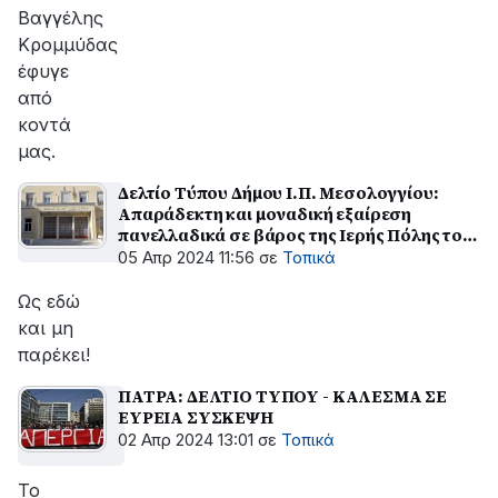
Βαγγέλης
Κρομμύδας
έφυγε
από
κοντά
μας.
Δελτίο Τύπου Δήμου Ι.Π. Μεσολογγίου:
Απαράδεκτη και μοναδική εξαίρεση
πανελλαδικά σε βάρος της Ιερής Πόλης του
Μεσολογγίου στο θέμα του Πρωτοδικείου
05 Απρ 2024 11:56
σε
Τοπικά
Ως εδώ
και μη
παρέκει!
ΠΑΤΡΑ: ΔΕΛΤΙΟ ΤΥΠΟΥ - ΚΑΛΕΣΜΑ ΣΕ
ΕΥΡΕΙΑ ΣΥΣΚΕΨΗ
02 Απρ 2024 13:01
σε
Τοπικά
Το