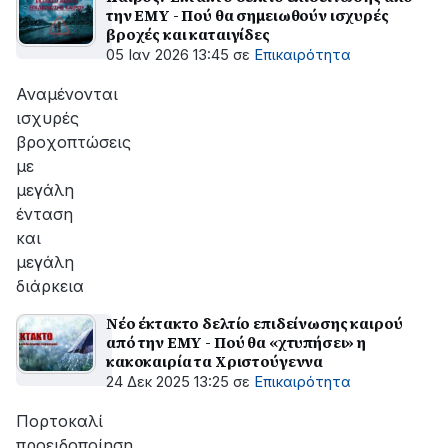
την ΕΜΥ - Πού θα σημειωθούν ισχυρές
βροχές και καταιγίδες
05 Ιαν 2026 13:45
σε
Επικαιρότητα
Αναμένονται
ισχυρές
βροχοπτώσεις
με
μεγάλη
ένταση
και
μεγάλη
διάρκεια
Νέο έκτακτο δελτίο επιδείνωσης καιρού
από την ΕΜΥ - Πού θα «χτυπήσει» η
κακοκαιρία τα Χριστούγεννα
24 Δεκ 2025 13:25
σε
Επικαιρότητα
Πορτοκαλί
προειδοποίηση