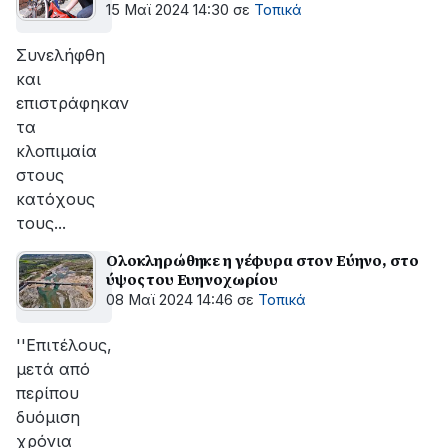
15 Μαϊ 2024 14:30
σε
Τοπικά
Συνελήφθη
και
επιστράφηκαν
τα
κλοπιμαία
στους
κατόχους
τους...
Ολοκληρώθηκε η γέφυρα στον Εύηνο, στο
ύψος του Ευηνοχωρίου
08 Μαϊ 2024 14:46
σε
Τοπικά
''Επιτέλους,
μετά από
περίπου
δυόμιση
χρόνια