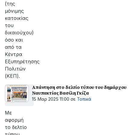
(της
μόνιμης
κατοικίας
του
δικαιούχου)
όσο και
από τα
Κέντρα
Εξυπηρέτησης
Πολιτών
(ΚΕΠ).
Απάντηση στο δελτίο τύπου του δημάρχου
Ναυπακτίας Βασίλη Γκίζα
15 Μαρ 2025 11:00
σε
Τοπικά
Με
αφορμή
το δελτίο
τύπου