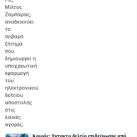
Μίλτος
Ζαμπάρας,
αναδεικνύει
το
σοβαρό
ζήτημα
που
δημιουργεί η
υποχρεωτική
εφαρμογή
του
ηλεκτρονικού
δελτίου
αποστολής
στις
λαϊκές
αγορές.
Καιρός: Έκτακτο δελτίο επιδείνωσης από