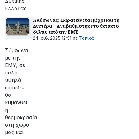
Δυτικής
Ελλάδας
Καύσωνας: Παρατείνεται μέχρι και τη
Δευτέρα – Αναβαθμίστηκε το έκτακτο
δελτίο από την ΕΜΥ
24 Ιουλ 2025 12:51
σε
Τοπικά
Σύμφωνα
με την
ΕΜΥ, σε
πολύ
υψηλά
επίπεδα
θα
κυμανθεί
η
θερμοκρασία
στη χώρα
μας και