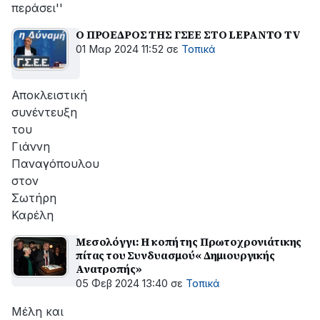
περάσει''
Ο ΠΡΟΕΔΡΟΣ ΤΗΣ ΓΣΕΕ ΣΤΟ LEPANTO TV
01 Μαρ 2024 11:52
σε
Τοπικά
Αποκλειστική
συνέντευξη
του
Γιάννη
Παναγόπουλου
στον
Σωτήρη
Καρέλη
Μεσολόγγι: H κοπή της Πρωτοχρονιάτικης
πίτας του Συνδυασμού« Δημιουργικής
Ανατροπής»
05 Φεβ 2024 13:40
σε
Τοπικά
Μέλη και