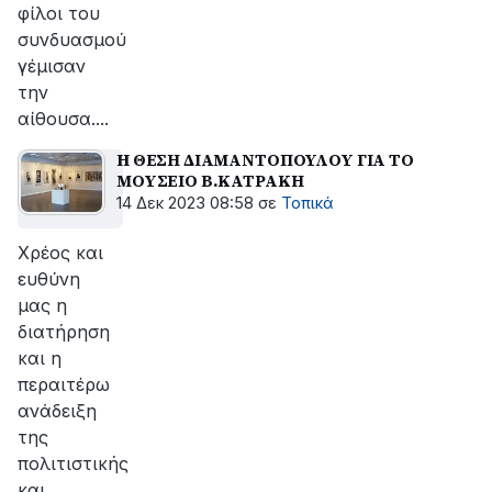
φίλοι του
συνδυασμού
γέμισαν
την
αίθουσα....
H ΘΕΣΗ ΔΙΑΜΑΝΤΟΠΟΥΛΟΥ ΓΙΑ ΤΟ
ΜΟΥΣΕΙΟ Β.ΚΑΤΡΑΚΗ
14 Δεκ 2023 08:58
σε
Τοπικά
Χρέος και
ευθύνη
μας η
διατήρηση
και η
περαιτέρω
ανάδειξη
της
πολιτιστικής
και