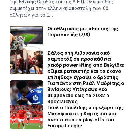
της Εθνικής Ομάδας και της Α.Ε.Π. Ολυμπιάδας,
συμμετέχει στην ελληνική αποστολή των 60
αθλητών για το Ε…
Οι αθλητικές μεταδόσεις της
Παρασκευής (7/8)
Σάλος στη Λιθουανία από
σαμποτάζ σε προσπάθεια
ρεκόρ powerlifting από Βελγίδα:
«Είμαι ρατσιστής και το έκανα
επίτηδες» έγραψε ο δράστης
Για πάντα στη Ρεάλ Μαδρίτης ο
Βινίσιους: Yπέγραψε νέο
συμβόλαιο έως το 2032 ο
Βραζιλιάνος
Γκολ ο Παυλίδης στη εξάρα της
Μπενφίκα στη Χαρτς και μια
ανάσα από τα play-offs του
Europa League