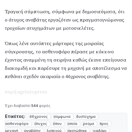
Τραγική σύμπτωση, σύμφωνα με δημοσιεύματα, ότι
ο άτυχος αναβάτης εργαζόταν ως πραγματογνώμονας
τροχαίων ατυχημάτων με μοτοσικλέτες.
Όπως λένε αυτόπτες μάρτυρες της μοιραίας
σύγκρουσης, το ασθενοφόρο πέρασε με κόκκινο
έχοντας αναμμένη τη σειρήνα καθώς έκανε επείγουσα
διακομιδή και παρέσυρε τη μηχανή με αποτέλεσμα να
πεθάνει σχεδόν ακαριαία ο 46χρονος αναβάτης.
πηγή:agriniopress
Έχει διαβαστεί
544
φορές
Ετικέτες:
46χρονος
σύμφωνα
δυστύχημα
ασθενοφόρο
άτυχος
όπου
οποία
ρεύμα
προς
μηχανή
αναβάτης
λεπενού
σκοτώθηκε
χαιδάρι