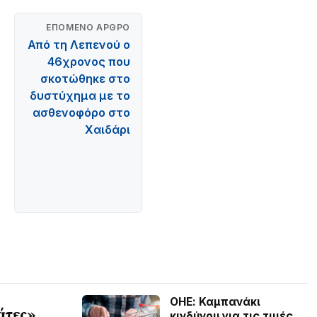
ΕΠΌΜΕΝΟ ΆΡΘΡΟ
Από τη Λεπενού ο
46χρονος που
σκοτώθηκε στο
δυστύχημα με το
ασθενοφόρο στο
Χαιδάρι
ΟΗΕ: Καμπανάκι
άτες»
κινδύνου για τις τιμές