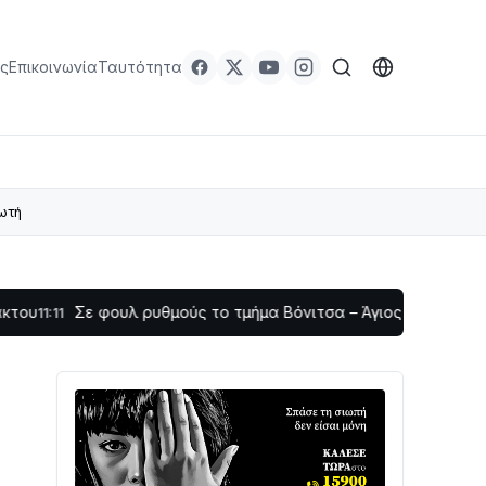
ς
Επικοινωνία
Ταυτότητα
ωτή
φουλ ρυθμούς το τμήμα Βόνιτσα – Άγιος Νικόλαος | Αυτοψία Κ