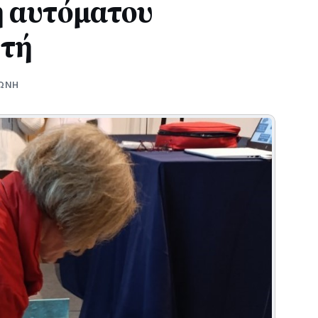
η αυτόματου
ωτή
ΩΝΗ