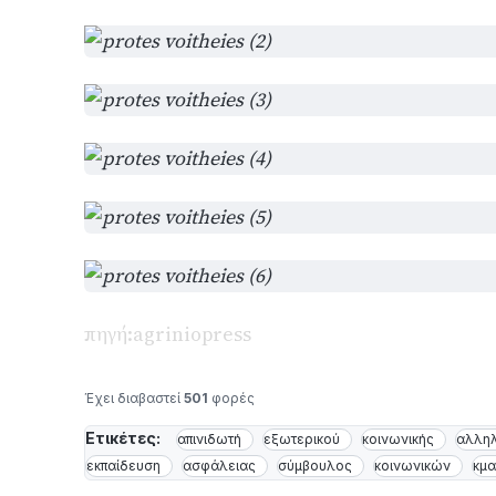
πηγή:agriniopress
Έχει διαβαστεί
501
φορές
Ετικέτες:
απινιδωτή
εξωτερικού
κοινωνικής
αλλη
εκπαίδευση
ασφάλειας
σύμβουλος
κοινωνικών
κμα