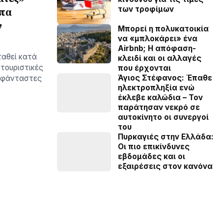
των τροφίμων
λπα
ν
Μπορεί η πολυκατοικία
να «μπλοκάρει» ένα
Airbnb; Η απόφαση-
ταθεί κατά
κλειδί και οι αλλαγές
 τουριστικές
που έρχονται
Άγιος Στέφανος: Έπαθε
ευφάνταστες
ηλεκτροπληξία ενώ
έκλεβε καλώδια – Τον
παράτησαν νεκρό σε
αυτοκίνητο οι συνεργοί
του
Πυρκαγιές στην Ελλάδα:
Οι πιο επικίνδυνες
εβδομάδες και οι
εξαιρέσεις στον κανόνα