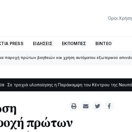
Όροι Χρήση
ΤΊΑ PRESS
ΕΙΔΉΣΕΙΣ
ΕΚΠΟΜΠΈΣ
ΒΊΝΤΕΟ
ια παροχή πρώτων βοηθειών και χρήση αυτόματου εξωτερικού απινιδ
ά υλοποίησης η Παράκαμψη του Κέντρου της Ναυπάκτου
Σε 
11:11
ωση
αροχή πρώτων