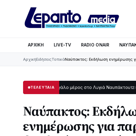
ΑΡΧΙΚΉ
LIVE-TV
RADIO ONAIR
ΝΑΥΠΑΚ
Αρχική
Ειδήσεις
Τοπικά
Ναύπακτος: Eκδήλωση ενημέρωσης γ
Στο σκοτάδι μεγάλο μέρος στο Λυγιά Ναυπάκτου
Σε τροχι
ΤΕΛΕΥΤΑΙΑ
12:08
Ναύπακτος: Eκδήλ
ενημέρωσης για π