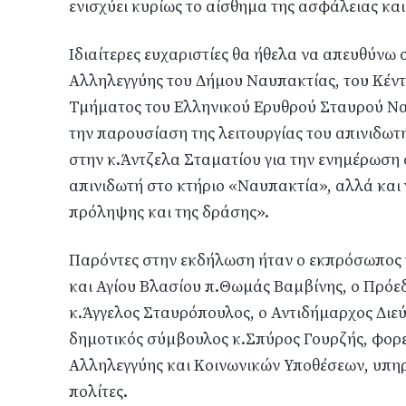
ενισχύει κυρίως το αίσθημα της ασφάλειας κα
Ιδιαίτερες ευχαριστίες θα ήθελα να απευθύνω 
Αλληλεγγύης του Δήμου Ναυπακτίας, του Κέντ
Τμήματος του Ελληνικού Ερυθρού Σταυρού Να
την παρουσίαση της λειτουργίας του απινιδωτή
στην κ.Άντζελα Σταματίου για την ενημέρωση σ
απινιδωτή στο κτήριο «Ναυπακτία», αλλά και γ
πρόληψης και της δράσης».
Παρόντες στην εκδήλωση ήταν ο εκπρόσωπος
και Αγίου Βλασίου π.Θωμάς Βαμβίνης, ο Πρό
κ.Άγγελος Σταυρόπουλος, ο Αντιδήμαρχος Διε
δημοτικός σύμβουλος κ.Σπύρος Γουρζής, φορεί
Αλληλεγγύης και Κοινωνικών Υποθέσεων, υπη
πολίτες.