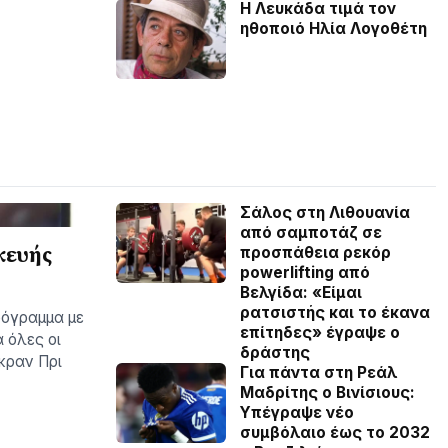
Η Λευκάδα τιμά τον
ηθοποιό Ηλία Λογοθέτη
Σάλος στη Λιθουανία
από σαμποτάζ σε
κευής
προσπάθεια ρεκόρ
powerlifting από
Βελγίδα: «Είμαι
ρατσιστής και το έκανα
ρόγραμμα με
επίτηδες» έγραψε ο
 όλες οι
δράστης
κραν Πρι
Για πάντα στη Ρεάλ
Μαδρίτης ο Βινίσιους:
Yπέγραψε νέο
συμβόλαιο έως το 2032