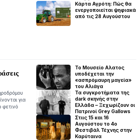
Κάρτα Αγρότη: Πώς θα
ενεργοποιείται ψηφιακά
από τις 28 Αυγούστου
Το Μουσείο Αλατος
ράσεις
υποδέχεται την
«ασπρόμαυρη μαγεία»
του Αλιάγα
Τα συγκροτήματα της
ηροδρόμου
dark σκηνής στην
ίνονται για
Ελλάδα – Ξεχωρίζουν οι
ο φετινό
Πατρινοί Grey Gallows
Στιις 15 και 16
Αυγούστου το 4ο
Φεστιβάλ Τέχνης στην
Καρύταινα