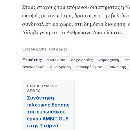
Στους στόχους του επόμενου διαστήματος η Ν
επαφής με τον κόσμο, δράσεις για την βελτίωσ
συνδικαλιστικό χώρο, στη δημόσια διοίκηση, σ
Αλληλεγγύη και τα Ανθρώπινα Δικαιώματα.
Έχει διαβαστεί
730
φορές
Ετικέτες:
συντονιστή
αρχαιρεσίες
νομαρχιακή
επ
αναπληρωτή
συνεδρίαση
παρευρέθηκαν
βουλευτής
ΠΡΟΗΓΟΎΜΕΝΟ
ΆΡΘΡΟ
Συνάντηση
πιλοτικής δράσης
του ευρωπαϊκού
έργου AMBITIOUS
στην Σταμνά