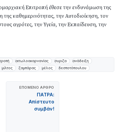
ομαρχιακή Επιτροπή έθεσε την ενδυνάμωση της
η της καθημερινότητας, την Αυτοδιοίκηση, τον
τους αγρότες, την Υγεία, την Εκπαίδευση, την
ιτροπή
αιτωλοακαρνανίας
συριζα
ανάδειξη
μίλτος
ζαμπάρας
μέλος
δεσποτόπουλου
ΕΠΌΜΕΝΟ ΆΡΘΡΟ
ΠΑΤΡΑ:
Απίστευτο
συμβάν!