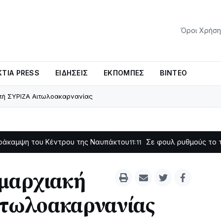
Όροι Χρήση
ΤΊΑ PRESS
ΕΙΔΉΣΕΙΣ
ΕΚΠΟΜΠΈΣ
ΒΊΝΤΕΟ
οπή ΣΥΡΙΖΑ Αιτωλοακαρνανίας
υ Κέντρου της Ναυπάκτου
Σε φουλ ρυθμούς το τμήμα Βόνιτσ
11:11
ομαρχιακή
ιτωλοακαρνανίας