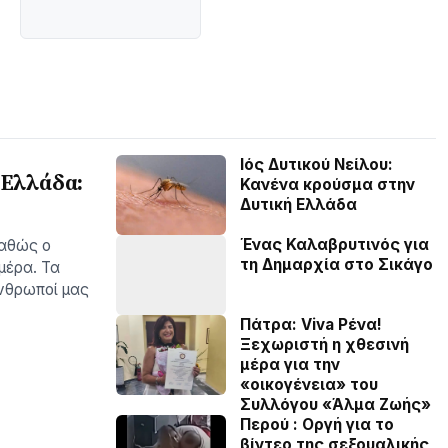
Ιός Δυτικού Νείλου:
 Ελλάδα:
Κανένα κρούσμα στην
Δυτική Ελλάδα
Ένας Καλαβρυτινός για
καθώς ο
τη Δημαρχία στο Σικάγο
µέρα. Τα
νθρωποί µας
Πάτρα: Viva Ρένα!
Ξεχωριστή η χθεσινή
μέρα για την
«οικογένεια» του
Συλλόγου «Άλμα Ζωής»
Περού : Οργή για το
βίντεο της σεξουαλικής