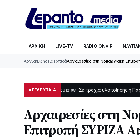
ΑΡΧΙΚΉ
LIVE-TV
RADIO ONAIR
ΝΑΥΠΑΚ
Αρχική
Ειδήσεις
Τοπικά
Αρχαιρεσίες στη Νομαρχιακή Επιτρ
 Λυγιά Ναυπάκτου
Σε τροχιά υλοποίησης η Παράκαμψη το
ΤΕΛΕΥΤΑΙΑ
12:08
Αρχαιρεσίες στη Ν
Επιτροπή ΣΥΡΙΖΑ Α