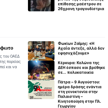
επίθεσης μαέστρου σε
26χρονη τραγουδίστρια
Φωκίων Ζαϊμης: «Η
– φωτο
Αχαΐα άντεξε, αλλά δεν
εφησυχάζουµε»
ές του ΟΑΕΔ
 της πορείας
Κέρκυρα: Κολώνα της
εί και να
ΔΕΗ έσπασε και βρέθηκε
σε… πολυκατοικία
Πάτρα – 9 Αυγούστου:
ημέρα δράσης ενάντια
στη γενοκτονία στην
Παλαιστίνη –
Κινητοποίηση στην Πλ.
Γεωργίου