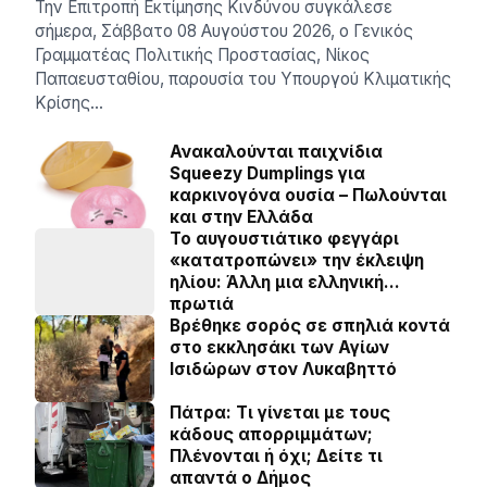
Την Επιτροπή Εκτίμησης Κινδύνου συγκάλεσε
σήμερα, Σάββατο 08 Αυγούστου 2026, ο Γενικός
Γραμματέας Πολιτικής Προστασίας, Νίκος
Παπαευσταθίου, παρουσία του Υπουργού Κλιματικής
Κρίσης…
Ανακαλούνται παιχνίδια
Squeezy Dumplings για
καρκινογόνα ουσία – Πωλούνται
και στην Ελλάδα
Το αυγουστιάτικο φεγγάρι
«κατατροπώνει» την έκλειψη
ηλίου: Άλλη μια ελληνική…
πρωτιά
Βρέθηκε σορός σε σπηλιά κοντά
στο εκκλησάκι των Αγίων
Ισιδώρων στον Λυκαβηττό
Πάτρα: Τι γίνεται με τους
κάδους απορριμμάτων;
Πλένονται ή όχι; Δείτε τι
απαντά ο Δήμος