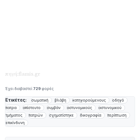
πηγή:flamis.gr
Έχει διαβαστεί
729
φορές
Ετικέτες:
σωματική
βλάβη
κατηγορούμενους
οδηγό
πατρα
απίστευτο
συμβάν
αστυνομικούς
αστυνομικού
τμήματος
πατρών
σχηματίστηκε
δικογραφία
περίπτωση
επικίνδυνη