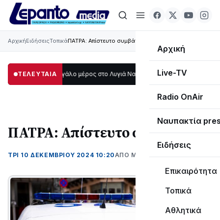
Αρχική
Ειδήσεις
Τοπικά
ΠΑΤΡΑ: Απίστευτο συμβάν!
Αρχική
Live-TV
Στο σκοτάδι μεγάλο μέρος στο Λυγιά Ναυπάκτου
ΤΕΛΕΥΤΑΙΑ
12:08
Σε τροχιά υλοποίηση
Radio OnAir
Ναυπακτία pre
ΠΑΤΡΑ: Απίστευτο συμβάν!
Ειδήσεις
ΤΡΊ 10 ΔΕΚΕΜΒΡΊΟΥ 2024 10:20
ΑΠΌ ΜΑΝΤΩ ΚΑΠΕΝΤΖΩΝΗ
Επικαιρότητα
Τοπικά
Αθλητικά