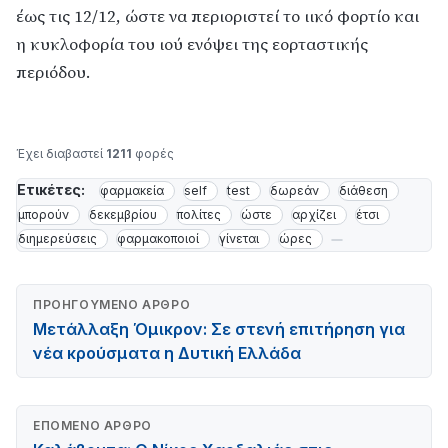
έως τις 12/12, ώστε να περιοριστεί το ιικό φορτίο και
η κυκλοφορία του ιού ενόψει της εορταστικής
περιόδου.
Έχει διαβαστεί
1211
φορές
Ετικέτες:
φαρμακεία
self
test
δωρεάν
διάθεση
μπορούν
δεκεμβρίου
πολίτες
ώστε
αρχίζει
έτσι
διημερεύσεις
φαρμακοποιοί
γίνεται
ώρες
ΠΡΟΗΓΟΎΜΕΝΟ ΆΡΘΡΟ
Μετάλλαξη Όμικρον: Σε στενή επιτήρηση για
νέα κρούσματα η Δυτική Ελλάδα
ΕΠΌΜΕΝΟ ΆΡΘΡΟ