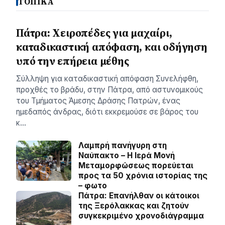
ΤΟΠΙΚΑ
Πάτρα: Χειροπέδες για μαχαίρι,
καταδικαστική απόφαση, και οδήγηση
υπό την επήρεια μέθης
Σύλληψη για καταδικαστική απόφαση Συνελήφθη,
προχθές το βράδυ, στην Πάτρα, από αστυνομικούς
του Τμήματος Άμεσης Δράσης Πατρών, ένας
ημεδαπός άνδρας, διότι εκκρεμούσε σε βάρος του
κ…
Λαμπρή πανήγυρη στη
Ναύπακτο – Η Ιερά Μονή
Μεταμορφώσεως πορεύεται
προς τα 50 χρόνια ιστορίας της
– φωτο
Πάτρα: Επανήλθαν οι κάτοικοι
της Ξερόλακκας και ζητούν
συγκεκριμένο χρονοδιάγραμμα