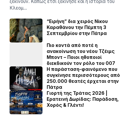
ξεκινούν. Κάπως έτσι ξεκίνησε και η ιστορία του
Κλεομ…
“Ειρήνη” δια χειρός Νίκου
Καραθάνου την Πέμπτη 3
Σεπτεμβρίου στην Πάτρα
Πιο κοντά από ποτέ η
ανακοίνωση του νέου Τζέιμς
Μποντ – Ποιοι ηθοποιοί
διεκδικούν τον ρόλο του 007
Η παράσταση-φαινόμενο που
συγκίνησε περισσότερους από
250.000 θεατές έρχεται στην
Πάτρα
Γιορτή της Τράτας 2026 |
Ερατεινή Δωρίδας: Παράδοση,
Χορός & Γλέντι!