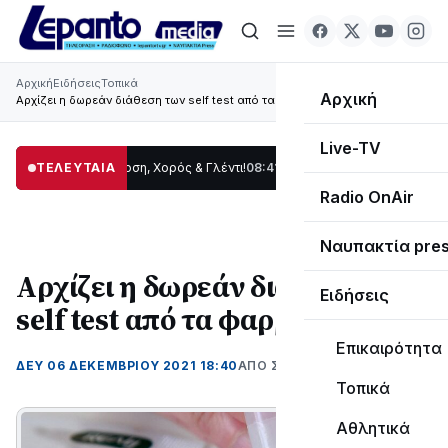
Αρχική
Ειδήσεις
Τοπικά
Αρχική
Αρχίζει η δωρεάν διάθεση των self test από τα φαρμακεία
Live-TV
ίδας: Παράδοση, Χορός & Γλέντι!
ΤΕΛΕΥΤΑΙΑ
08:41
ΤΟ ΠΑΡΤΥ ΣΥΝΕΧΙΖΕΤΑΙ…
19:47
Στ
Radio OnAir
Ναυπακτία pre
Αρχίζει η δωρεάν διάθεση των
Ειδήσεις
self test από τα φαρμακεία
Επικαιρότητα
ΔΕΥ 06 ΔΕΚΕΜΒΡΊΟΥ 2021 18:40
ΑΠΌ ΣΟΦΙΑ ΚΑΥΚΟΠΟΥΛΟΥ
Τοπικά
Αθλητικά