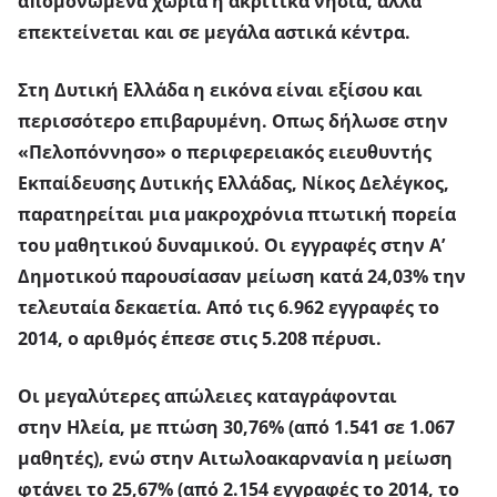
απομονωμένα χωριά ή ακριτικά νησιά, αλλά
επεκτείνεται και σε μεγάλα αστικά κέντρα.
Στη
Δυτική Ελλάδα
η εικόνα είναι εξίσου και
περισσότερο επιβαρυμένη. Οπως δήλωσε στην
«Πελοπόννησο» ο
περιφερειακός ειευθυντής
Εκπαίδευσης Δυτικής Ελλάδας, Νίκος Δελέγκο
ς,
παρατηρείται μια μ
ακροχρόνια πτωτική πορεία
του μαθητικού δυναμικού
. Οι
εγγραφές στην Α’
Δημοτικού
παρουσίασαν
μείωση κατά 24,03% την
τελευταία δεκαετία
. Από τις 6
.962 εγγραφές το
2014,
ο αριθμός έπεσε στις
5.208 πέρυσι.
Οι
μεγαλύτερες απώλειες
καταγράφονται
στην
Ηλεία, με πτώση 30,76%
(από 1.541 σε 1.067
μαθητές), ενώ στην
Αιτωλοακαρνανία η μείωση
φτάνει το 25,67%
(από 2.154 εγγραφές το 2014, το