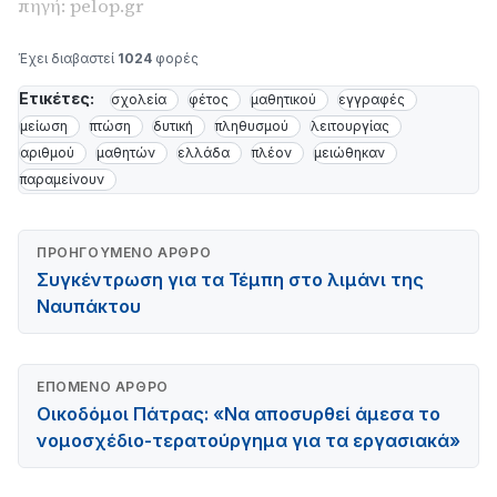
πηγή: pelop.gr
Έχει διαβαστεί
1024
φορές
Ετικέτες:
σχολεία
φέτος
μαθητικού
εγγραφές
μείωση
πτώση
δυτική
πληθυσμού
λειτουργίας
αριθμού
μαθητών
ελλάδα
πλέον
μειώθηκαν
παραμείνουν
ΠΡΟΗΓΟΎΜΕΝΟ ΆΡΘΡΟ
Συγκέντρωση για τα Τέμπη στο λιμάνι της
Ναυπάκτου
ΕΠΌΜΕΝΟ ΆΡΘΡΟ
Οικοδόμοι Πάτρας: «Να αποσυρθεί άμεσα το
νομοσχέδιο-τερατούργημα για τα εργασιακά»