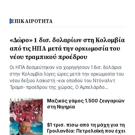
ΕΠΙΚΑΙΡΟΤΗΤΑ
«Δώρο» 1 δισ. δολαρίων στη Κολομβία
από τις ΗΠΑ μετά την ορκωμοσία του
νέου τραμπικού προέδρου
Οι ΗΠΑ δεσμεύτηκαν να χορηγήσουν 1 δισ. δολάρια
στην Κολομβία λίγες ώρες μετά την ορκωμοσία του
νέου δεξιού λαϊκιστή -και οπαδού του Ντόναλντ
Τραμπ- προέδρου της χώρας. Ο Αμπελάρδο…
Μαζικός γάμος 1.500 ζευγαριών
στη Νιγηρία
$1 τρισ. πίσω από τη μάχη για τη
Γροιλανδία: Πετρελαϊκή που έχει