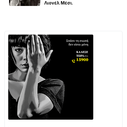
Λιονέλ Μέσι.