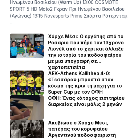
Ηνωμένου Βασιλείου (Warm Up) 13:00 COSMOTE
SPORT 5 HD Moto2 Γκραν Πρι Ηνωμένου Βασιλείου
(Αγώνας) 13:15 Novasports Prime Σπάρτα Ρότερνταμ
…
Χόρχε Μέσι: Ο εργάτης από το
Ροσάριο που πήρε τον 13χρονο
Λιονέλ από το χέρι και άλλαξε
την ιστορία του ποδοσφαίρου
με μια υπογραφή σε…
χαρτοπετσέτα
ΑΕΚ-Athens Kallithea 4-0:
«Τεσσάρα» μπροστά στον
κόσμο της πριν τη μάχη για το
Super Cup με τον ΟΦΗ
ΟΦΗ: Ένας κάτοχος εισιτηρίου
διαρκείας είναι μόλις 2 μηνών
Απεβίωσε ο Χόρχε Μέσι,
πατέρας του κορυφαίου
Αργεντινού ποδοσφαιριστή