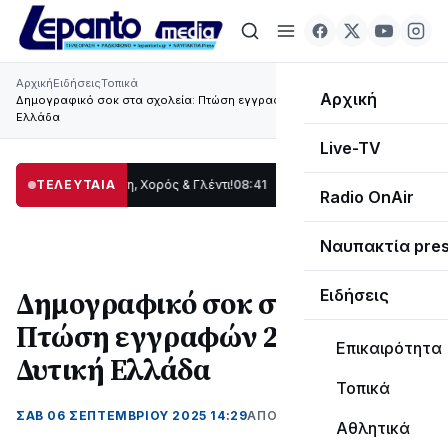
Αρχική
Ειδήσεις
Τοπικά
Αρχική
Δημογραφικό σοκ στα σχολεία: Πτώση εγγραφών 24% στη Δυτική
Ελλάδα
Live-TV
ς: Παράδοση, Χορός & Γλέντι!
ΤΕΛΕΥΤΑΙΑ
08:41
ΤΟ ΠΑΡΤΥ ΣΥΝΕΧΙΖΕΤΑΙ…
19:47
Στο σ
Radio OnAir
Ναυπακτία pre
Δημογραφικό σοκ στα σχολεία:
Ειδήσεις
Πτώση εγγραφών 24% στη
Επικαιρότητα
Δυτική Ελλάδα
Τοπικά
ΣΑΒ 06 ΣΕΠΤΕΜΒΡΊΟΥ 2025 14:29
ΑΠΌ ΜΑΝΤΩ ΚΑΠΕΝΤΖΩΝΗ
Αθλητικά